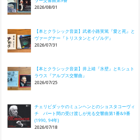
ラー交響曲第9番
2026/08/01
【本とクラシック音楽】武者小路実篤『愛と死』と
ヴァーグナー『トリスタンとイゾルデ』
2026/07/31
【本とクラシック音楽】井上靖『氷壁』とR.シュト
ラウス『アルプス交響曲』
2026/07/25
チェリビダッケのミュンヘンとのショスタコーヴィ
チ パート間の受け渡しが光る交響曲第1番&9番
(1990, 94年)
2026/07/18