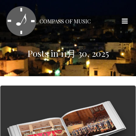
コ
ン
テ
COMPASS OF MUSIC
ン
ツ
へ
ス
Posts in 11月 30, 2025
キ
ッ
プ