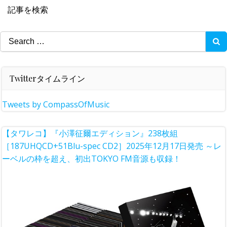
記事を検索
Search
for:
Twitterタイムライン
Tweets by CompassOfMusic
【タワレコ】『小澤征爾エディション』238枚組
［187UHQCD+51Blu-spec CD2］2025年12月17日発売 ～レ
ーベルの枠を超え、初出TOKYO FM音源も収録！