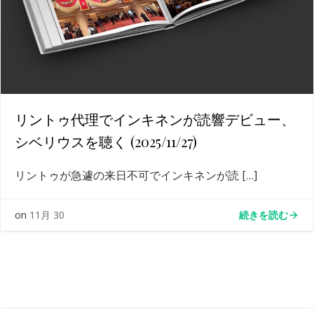
リントゥ代理でインキネンが読響デビュー、
シベリウスを聴く (2025/11/27)
リントゥが急遽の来日不可でインキネンが読 […]
続きを読む
on
11月 30