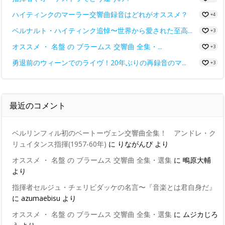
ハイティンクのマーラー交響曲録音はどれがオススメ？
+4
ベルナルト・ハイティンク追悼〜世界から愛された至高...
+3
オススメ ・ 名盤 の ブラームス 交響曲 全集・...
+3
勇退前のウィーンでのライヴ！20年ぶりの再録音のマ...
+3
最近のコメント
ベルリンフィル初のベートーヴェン交響曲全集！ アンドレ・ク
リュイタンス指揮(1957-60年)
に
りながんぴ
より
オススメ ・ 名盤 の ブラームス 交響曲 全集・選集
に
鴫原大輔
より
指揮者セルジュ・チェリビダッケの名言〜『音楽とは君自身だ』
に
azumaebisu
より
オススメ ・ 名盤 の ブラームス 交響曲 全集・選集
に
ムジカじろ