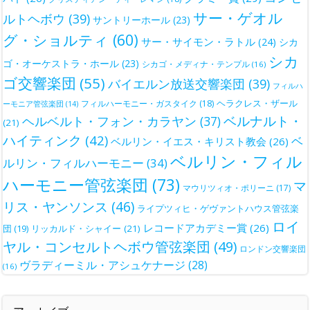
サー・ゲオル
ルトヘボウ
(39)
サントリーホール
(23)
グ・ショルティ
(60)
サー・サイモン・ラトル
(24)
シカ
シカ
ゴ・オーケストラ・ホール
(23)
シカゴ・メディナ・テンプル
(16)
ゴ交響楽団
(55)
バイエルン放送交響楽団
(39)
フィルハ
ヘラクレス・ザール
フィルハーモニー・ガスタイク
(18)
ーモニア管弦楽団
(14)
ベルナルト・
ヘルベルト・フォン・カラヤン
(37)
(21)
ハイティンク
(42)
ベ
ベルリン・イエス・キリスト教会
(26)
ベルリン・フィル
ルリン・フィルハーモニー
(34)
ハーモニー管弦楽団
(73)
マ
マウリツィオ・ポリーニ
(17)
リス・ヤンソンス
(46)
ライプツィヒ・ゲヴァントハウス管弦楽
ロイ
レコードアカデミー賞
(26)
団
(19)
リッカルド・シャイー
(21)
ヤル・コンセルトヘボウ管弦楽団
(49)
ロンドン交響楽団
ヴラディーミル・アシュケナージ
(28)
(16)