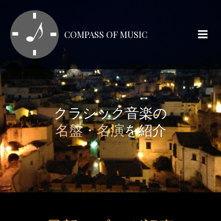
コ
ン
テ
COMPASS OF MUSIC
ン
ツ
へ
ス
キ
ッ
クラシック音楽の
プ
名盤・名演
を紹介