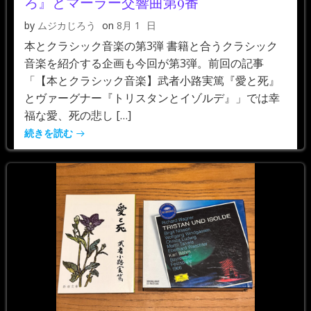
ろ』とマーラー交響曲第9番
by
ムジカじろう
on
8月 1
日
本とクラシック音楽の第3弾 書籍と合うクラシック
音楽を紹介する企画も今回が第3弾。前回の記事
「【本とクラシック音楽】武者小路実篤『愛と死』
とヴァーグナー『トリスタンとイゾルデ』」では幸
福な愛、死の悲し […]
続きを読む