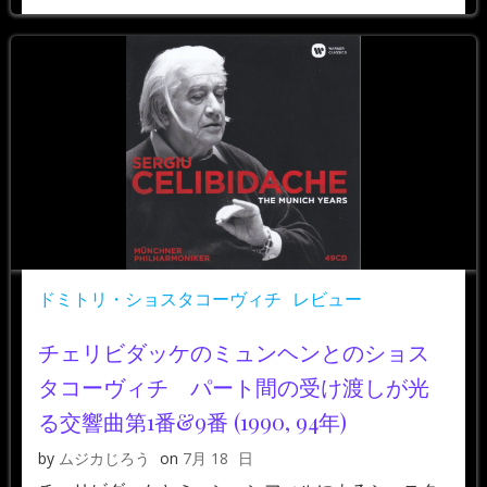
ドミトリ・ショスタコーヴィチ
レビュー
チェリビダッケのミュンヘンとのショス
タコーヴィチ パート間の受け渡しが光
る交響曲第1番&9番 (1990, 94年)
by
ムジカじろう
on
7月 18
日