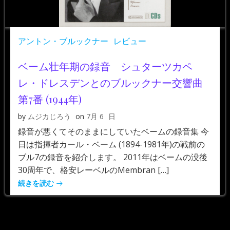
アントン・ブルックナー
レビュー
ベーム壮年期の録音 シュターツカペ
レ・ドレスデンとのブルックナー交響曲
第7番 (1944年)
by
ムジカじろう
on
7月 6
日
録音が悪くてそのままにしていたベームの録音集 今
日は指揮者カール・ベーム (1894-1981年)の戦前の
ブル7の録音を紹介します。 2011年はベームの没後
30周年で、格安レーベルのMembran […]
続きを読む