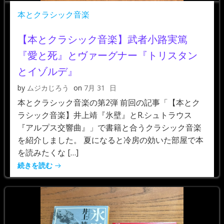
本とクラシック音楽
【本とクラシック音楽】武者小路実篤
『愛と死』とヴァーグナー『トリスタン
とイゾルデ』
by
ムジカじろう
on
7月 31
日
本とクラシック音楽の第2弾 前回の記事「【本とク
ラシック音楽】井上靖『氷壁』とR.シュトラウス
『アルプス交響曲』」で書籍と合うクラシック音楽
を紹介しました。 夏になると冷房の効いた部屋で本
を読みたくな […]
続きを読む