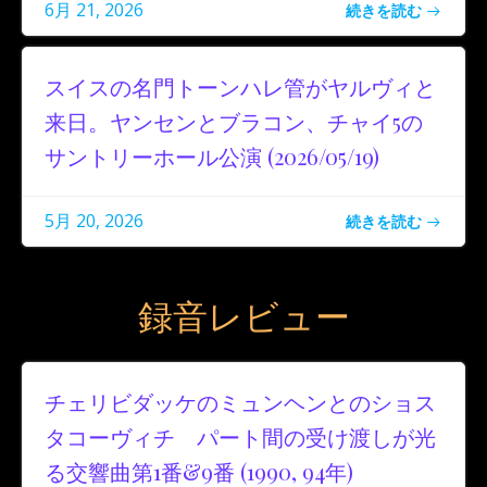
6月 21, 2026
続きを読む
スイスの名門トーンハレ管がヤルヴィと
来日。ヤンセンとブラコン、チャイ5の
サントリーホール公演 (2026/05/19)
5月 20, 2026
続きを読む
録音レビュー
チェリビダッケのミュンヘンとのショス
タコーヴィチ パート間の受け渡しが光
る交響曲第1番&9番 (1990, 94年)