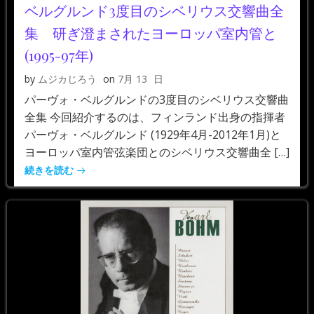
ベルグルンド3度目のシベリウス交響曲全
集 研ぎ澄まされたヨーロッパ室内管と
(1995-97年)
by
ムジカじろう
on
7月 13
日
パーヴォ・ベルグルンドの3度目のシベリウス交響曲
全集 今回紹介するのは、フィンランド出身の指揮者
パーヴォ・ベルグルンド (1929年4月-2012年1月)と
ヨーロッパ室内管弦楽団とのシベリウス交響曲全 […]
続きを読む