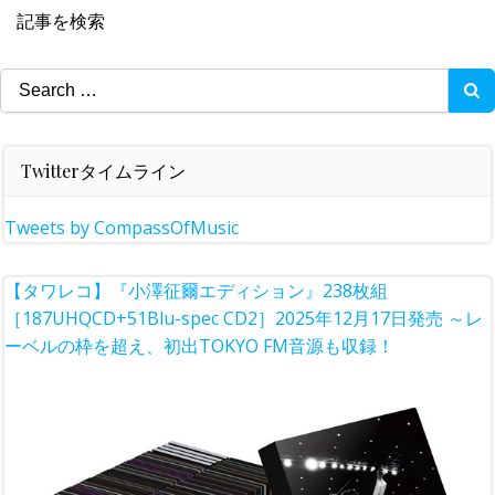
記事を検索
Search
for:
Twitterタイムライン
Tweets by CompassOfMusic
【タワレコ】『小澤征爾エディション』238枚組
［187UHQCD+51Blu-spec CD2］2025年12月17日発売 ～レ
ーベルの枠を超え、初出TOKYO FM音源も収録！