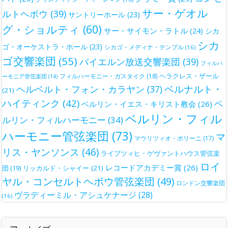
サー・ゲオル
ルトヘボウ
(39)
サントリーホール
(23)
グ・ショルティ
(60)
サー・サイモン・ラトル
(24)
シカ
シカ
ゴ・オーケストラ・ホール
(23)
シカゴ・メディナ・テンプル
(16)
ゴ交響楽団
(55)
バイエルン放送交響楽団
(39)
フィルハ
ヘラクレス・ザール
フィルハーモニー・ガスタイク
(18)
ーモニア管弦楽団
(14)
ベルナルト・
ヘルベルト・フォン・カラヤン
(37)
(21)
ハイティンク
(42)
ベ
ベルリン・イエス・キリスト教会
(26)
ベルリン・フィル
ルリン・フィルハーモニー
(34)
ハーモニー管弦楽団
(73)
マ
マウリツィオ・ポリーニ
(17)
リス・ヤンソンス
(46)
ライプツィヒ・ゲヴァントハウス管弦楽
ロイ
レコードアカデミー賞
(26)
団
(19)
リッカルド・シャイー
(21)
ヤル・コンセルトヘボウ管弦楽団
(49)
ロンドン交響楽団
ヴラディーミル・アシュケナージ
(28)
(16)