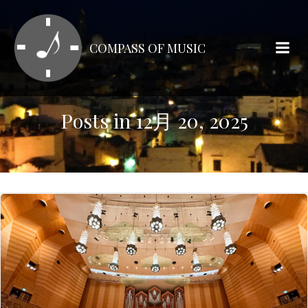
コ
ン
テ
COMPASS OF MUSIC
ン
ツ
へ
ス
Posts in 12月 20, 2025
キ
ッ
プ