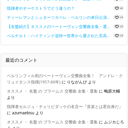
指揮者やオーケストラでどう違うの？
+4
ティーレマンとシュターツカペレ・ベルリンの来日公演...
+3
【名盤紹介】オススメのベートーヴェン交響曲全集・選...
+3
ベルナルト・ハイティンク追悼〜世界から愛された至高...
+3
最近のコメント
ベルリンフィル初のベートーヴェン交響曲全集！ アンドレ・ク
リュイタンス指揮(1957-60年)
に
りながんぴ
より
オススメ ・ 名盤 の ブラームス 交響曲 全集・選集
に
鴫原大輔
より
指揮者セルジュ・チェリビダッケの名言〜『音楽とは君自身だ』
に
azumaebisu
より
オススメ ・ 名盤 の ブラームス 交響曲 全集・選集
に
ムジカじろ