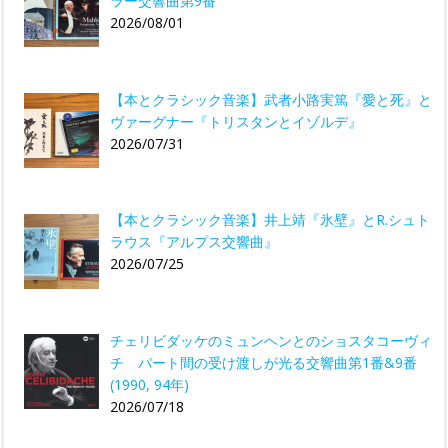
ラー交響曲第9番
2026/08/01
【本とクラシック音楽】武者小路実篤『愛と死』と
ヴァーグナー『トリスタンとイゾルデ』
2026/07/31
【本とクラシック音楽】井上靖『氷壁』とR.シュト
ラウス『アルプス交響曲』
2026/07/25
チェリビダッケのミュンヘンとのショスタコーヴィ
チ パート間の受け渡しが光る交響曲第1番&9番
(1990, 94年)
2026/07/18