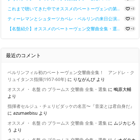
これまで聴いてきた中でオススメのベートーヴェンの第...
+3
ティーレマンとシュターツカペレ・ベルリンの来日公演...
+3
【名盤紹介】オススメのベートーヴェン交響曲全集・選...
+3
最近のコメント
ベルリンフィル初のベートーヴェン交響曲全集！ アンドレ・ク
リュイタンス指揮(1957-60年)
に
りながんぴ
より
オススメ ・ 名盤 の ブラームス 交響曲 全集・選集
に
鴫原大輔
より
指揮者セルジュ・チェリビダッケの名言〜『音楽とは君自身だ』
に
azumaebisu
より
オススメ ・ 名盤 の ブラームス 交響曲 全集・選集
に
ムジカじろ
う
より
オススメ ・ 名盤 の ブラームス 交響曲 全集・選集
に
シオダタカ