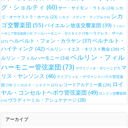
グ・ショルティ
(60)
サー・サイモン・ラトル
(24)
シカ
シカ
ゴ・オーケストラ・ホール
(23)
シカゴ・メディナ・テンプル
(16)
ゴ交響楽団
(55)
バイエルン放送交響楽団
(39)
フィルハ
ヘラクレス・ザール
フィルハーモニー・ガスタイク
(18)
ーモニア管弦楽団
(14)
ベルナルト・
ヘルベルト・フォン・カラヤン
(37)
(21)
ハイティンク
(42)
ベ
ベルリン・イエス・キリスト教会
(26)
ベルリン・フィル
ルリン・フィルハーモニー
(34)
ハーモニー管弦楽団
(73)
マ
マウリツィオ・ポリーニ
(17)
リス・ヤンソンス
(46)
ライプツィヒ・ゲヴァントハウス管弦楽
ロイ
レコードアカデミー賞
(26)
団
(19)
リッカルド・シャイー
(21)
ヤル・コンセルトヘボウ管弦楽団
(49)
ロンドン交響楽団
ヴラディーミル・アシュケナージ
(28)
(16)
アーカイブ