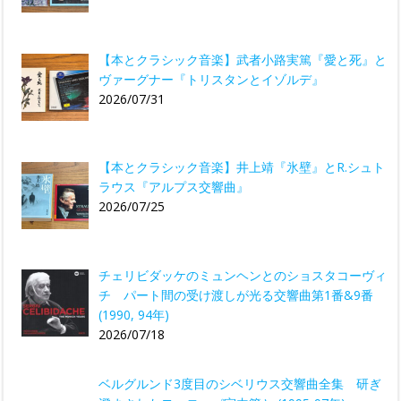
【本とクラシック音楽】武者小路実篤『愛と死』と
ヴァーグナー『トリスタンとイゾルデ』
2026/07/31
【本とクラシック音楽】井上靖『氷壁』とR.シュト
ラウス『アルプス交響曲』
2026/07/25
チェリビダッケのミュンヘンとのショスタコーヴィ
チ パート間の受け渡しが光る交響曲第1番&9番
(1990, 94年)
2026/07/18
ベルグルンド3度目のシベリウス交響曲全集 研ぎ