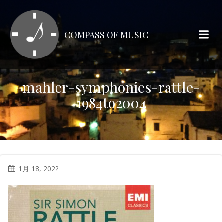
コ
ン
テ
COMPASS OF MUSIC
ン
ツ
へ
ス
mahler-symphonies-rattle-
キ
1984to2004
ッ
プ
1月 18, 2022