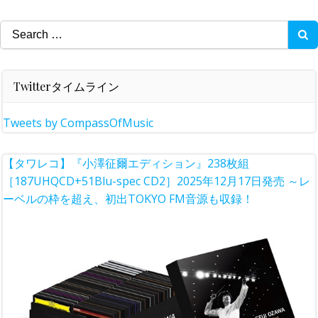
Search
for:
Twitterタイムライン
Tweets by CompassOfMusic
【タワレコ】『小澤征爾エディション』238枚組
［187UHQCD+51Blu-spec CD2］2025年12月17日発売 ～レ
ーベルの枠を超え、初出TOKYO FM音源も収録！