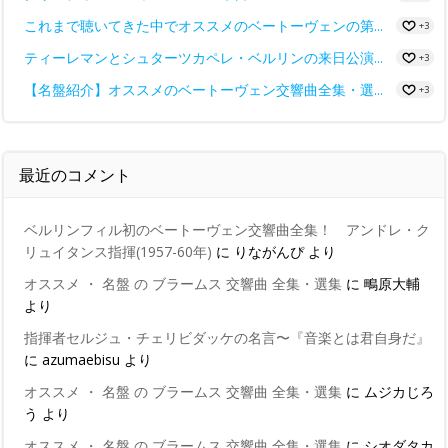
これまで聴いてきた中でオススメのベートーヴェンの第...
+3
ティーレマンとシュターツカペレ・ベルリンの来日公演...
+3
【名盤紹介】オススメのベートーヴェン交響曲全集・選...
+3
最近のコメント
ベルリンフィル初のベートーヴェン交響曲全集！ アンドレ・ク
リュイタンス指揮(1957-60年)
に
りながんぴ
より
オススメ ・ 名盤 の ブラームス 交響曲 全集・選集
に
鴫原大輔
より
指揮者セルジュ・チェリビダッケの名言〜『音楽とは君自身だ』
に
azumaebisu
より
オススメ ・ 名盤 の ブラームス 交響曲 全集・選集
に
ムジカじろ
う
より
オススメ ・ 名盤 の ブラームス 交響曲 全集・選集
に
シオダタカ