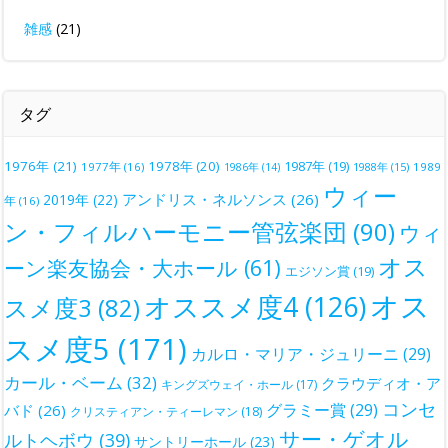
雑感
(21)
タグ
1976年
(21)
1978年
(20)
1987年
(19)
1977年
(16)
1988年
(15)
1989
1986年
(14)
ウィー
アンドリス・ネルソンス
(26)
2019年
(22)
年
(16)
ン・フィルハーモニー管弦楽団
(90)
ウィ
オス
ーン楽友協会・大ホール
(61)
エジソン賞
(19)
オス
オススメ度4
(126)
スメ度3
(82)
スメ度5
(171)
カルロ・マリア・ジュリーニ
(29)
カール・ベーム
(32)
クラウディオ・ア
キングズウェイ・ホール
(17)
コンセ
グラミー賞
(29)
バド
(26)
クリスティアン・ティーレマン
(18)
サー・ゲオル
ルトヘボウ
(39)
サントリーホール
(23)