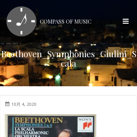
コ
ン
テ
COMPASS OF MUSIC
ン
ツ
へ
ス
Beethoven_Symphonies_Giulini_S
キ
cala
ッ
プ
10月 4, 2020