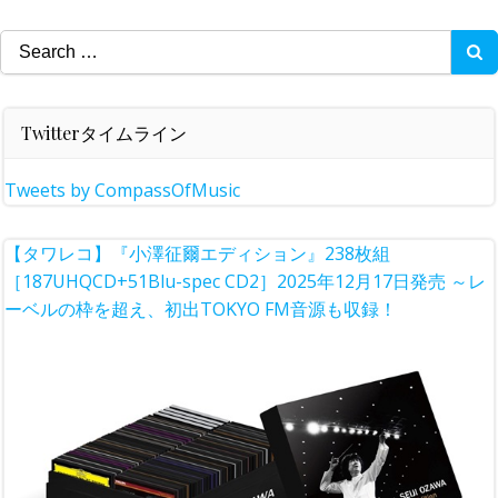
Search
for:
Twitterタイムライン
Tweets by CompassOfMusic
【タワレコ】『小澤征爾エディション』238枚組
［187UHQCD+51Blu-spec CD2］2025年12月17日発売 ～レ
ーベルの枠を超え、初出TOKYO FM音源も収録！