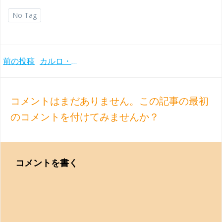
No Tag
Post
前の投稿
カルロ・マリア・ジュリーニ晩年のミラノ・スカラ座とのゆったりとした個性的なベートーヴェン交響曲選集(1991-93年)
navigation
コメントはまだありません。この記事の最初
のコメントを付けてみませんか？
コメントを書く