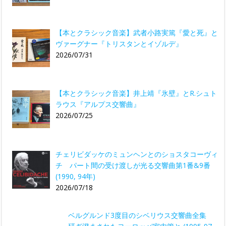
【本とクラシック音楽】武者小路実篤『愛と死』と
ヴァーグナー『トリスタンとイゾルデ』
2026/07/31
【本とクラシック音楽】井上靖『氷壁』とR.シュト
ラウス『アルプス交響曲』
2026/07/25
チェリビダッケのミュンヘンとのショスタコーヴィ
チ パート間の受け渡しが光る交響曲第1番&9番
(1990, 94年)
2026/07/18
ベルグルンド3度目のシベリウス交響曲全集