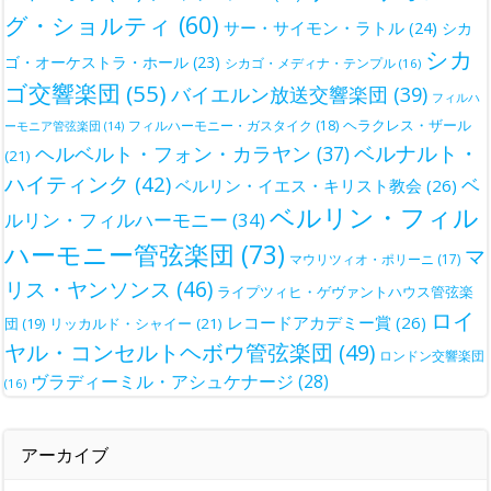
グ・ショルティ
(60)
サー・サイモン・ラトル
(24)
シカ
シカ
ゴ・オーケストラ・ホール
(23)
シカゴ・メディナ・テンプル
(16)
ゴ交響楽団
(55)
バイエルン放送交響楽団
(39)
フィルハ
ヘラクレス・ザール
フィルハーモニー・ガスタイク
(18)
ーモニア管弦楽団
(14)
ベルナルト・
ヘルベルト・フォン・カラヤン
(37)
(21)
ハイティンク
(42)
ベ
ベルリン・イエス・キリスト教会
(26)
ベルリン・フィル
ルリン・フィルハーモニー
(34)
ハーモニー管弦楽団
(73)
マ
マウリツィオ・ポリーニ
(17)
リス・ヤンソンス
(46)
ライプツィヒ・ゲヴァントハウス管弦楽
ロイ
レコードアカデミー賞
(26)
団
(19)
リッカルド・シャイー
(21)
ヤル・コンセルトヘボウ管弦楽団
(49)
ロンドン交響楽団
ヴラディーミル・アシュケナージ
(28)
(16)
アーカイブ