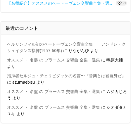
【名盤紹介】オススメのベートーヴェン交響曲全集・選...
+3
最近のコメント
ベルリンフィル初のベートーヴェン交響曲全集！ アンドレ・ク
リュイタンス指揮(1957-60年)
に
りながんぴ
より
オススメ ・ 名盤 の ブラームス 交響曲 全集・選集
に
鴫原大輔
より
指揮者セルジュ・チェリビダッケの名言〜『音楽とは君自身だ』
に
azumaebisu
より
オススメ ・ 名盤 の ブラームス 交響曲 全集・選集
に
ムジカじろ
う
より
オススメ ・ 名盤 の ブラームス 交響曲 全集・選集
に
シオダタカ
ユキ
より