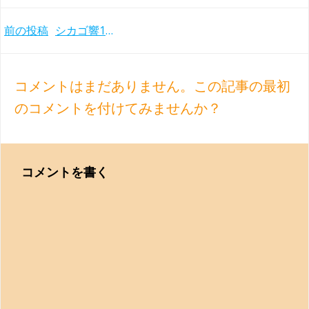
Post
前の投稿
シカゴ響125周年 音楽監督ムーティとのしっとりとしたブルックナー交響曲第9番ライヴ録音(2016年)
navigation
コメントはまだありません。この記事の最初
のコメントを付けてみませんか？
コメントを書く