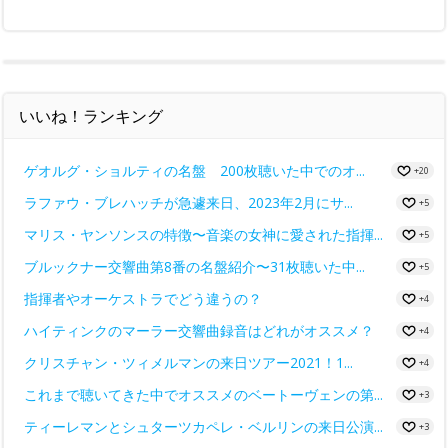
いいね！ランキング
ゲオルグ・ショルティの名盤 200枚聴いた中でのオ...
+20
ラファウ・ブレハッチが急遽来日、2023年2月にサ...
+5
マリス・ヤンソンスの特徴〜音楽の女神に愛された指揮...
+5
ブルックナー交響曲第8番の名盤紹介〜31枚聴いた中...
+5
指揮者やオーケストラでどう違うの？
+4
ハイティンクのマーラー交響曲録音はどれがオススメ？
+4
クリスチャン・ツィメルマンの来日ツアー2021！1...
+4
これまで聴いてきた中でオススメのベートーヴェンの第...
+3
ティーレマンとシュターツカペレ・ベルリンの来日公演...
+3