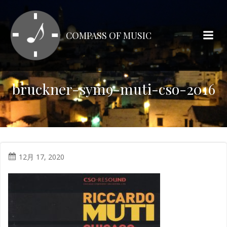
コ
ン
テ
COMPASS OF MUSIC
ン
ツ
へ
ス
bruckner-sym9-muti-cso-2016
キ
ッ
プ
12月 17, 2020