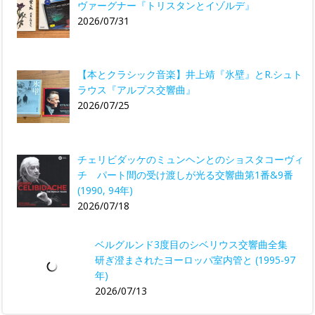
ヴァーグナー『トリスタンとイゾルデ』
2026/07/31
【本とクラシック音楽】井上靖『氷壁』とR.シュト
ラウス『アルプス交響曲』
2026/07/25
チェリビダッケのミュンヘンとのショスタコーヴィ
チ パート間の受け渡しが光る交響曲第1番&9番
(1990, 94年)
2026/07/18
ベルグルンド3度目のシベリウス交響曲全集
研ぎ澄まされたヨーロッパ室内管と (1995-97
年)
2026/07/13