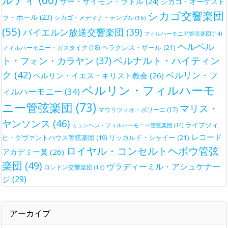
サー・サイモン・ラトル
(24)
シカゴ・オーケスト
シカゴ交響楽団
ラ・ホール
(23)
シカゴ・メディナ・テンプル
(16)
(55)
バイエルン放送交響楽団
(39)
フィルハーモニア管弦楽団
(14)
ヘルベル
ヘラクレス・ザール
(21)
フィルハーモニー・ガスタイク
(18)
ベルナルト・ハイティン
ト・フォン・カラヤン
(37)
ク
(42)
ベルリン・フ
ベルリン・イエス・キリスト教会
(26)
ベルリン・フィルハーモ
ィルハーモニー
(34)
ニー管弦楽団
(73)
マリス・
マウリツィオ・ポリーニ
(17)
ヤンソンス
(46)
ライプツィ
ミュンヘン・フィルハーモニー管弦楽団
(14)
レコード
ヒ・ゲヴァントハウス管弦楽団
(19)
リッカルド・シャイー
(21)
ロイヤル・コンセルトヘボウ管弦
アカデミー賞
(26)
楽団
(49)
ヴラディーミル・アシュケナー
ロンドン交響楽団
(16)
ジ
(29)
アーカイブ