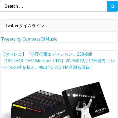
Search
for:
Twitterタイムライン
Tweets by CompassOfMusic
【タワレコ】『小澤征爾エディション』238枚組
［187UHQCD+51Blu-spec CD2］2025年12月17日発売 ～レ
ーベルの枠を超え、初出TOKYO FM音源も収録！