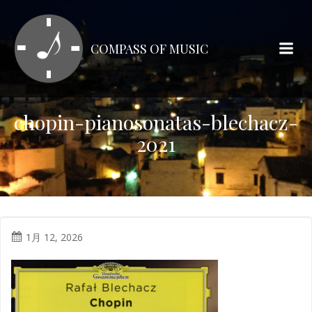
コ
ン
テ
COMPASS OF MUSIC
ン
ツ
へ
ス
chopin-pianosonatas-blechacz-
キ
2021
ッ
プ
1月 12, 2026