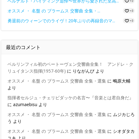
ベルナルト・ハイティンク追悼〜世界から愛された至高...
+3
オススメ ・ 名盤 の ブラームス 交響曲 全集・...
+3
勇退前のウィーンでのライヴ！20年ぶりの再録音のマ...
+3
最近のコメント
ベルリンフィル初のベートーヴェン交響曲全集！ アンドレ・ク
リュイタンス指揮(1957-60年)
に
りながんぴ
より
オススメ ・ 名盤 の ブラームス 交響曲 全集・選集
に
鴫原大輔
より
指揮者セルジュ・チェリビダッケの名言〜『音楽とは君自身だ』
に
azumaebisu
より
オススメ ・ 名盤 の ブラームス 交響曲 全集・選集
に
ムジカじろ
う
より
オススメ ・ 名盤 の ブラームス 交響曲 全集・選集
に
シオダタカ
ユキ
より