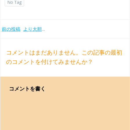
No Tag
Post
前の投稿
より大胆に自由に。ブレハッチの深化 ショパンピアノ・ソナタ第2番、第3番、舟歌他 (2021年)
navigation
コメントはまだありません。この記事の最初
のコメントを付けてみませんか？
コメントを書く