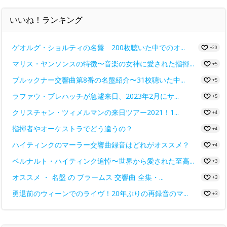
いいね！ランキング
ゲオルグ・ショルティの名盤 200枚聴いた中でのオ...
+20
マリス・ヤンソンスの特徴〜音楽の女神に愛された指揮...
+5
ブルックナー交響曲第8番の名盤紹介〜31枚聴いた中...
+5
ラファウ・ブレハッチが急遽来日、2023年2月にサ...
+5
クリスチャン・ツィメルマンの来日ツアー2021！1...
+4
指揮者やオーケストラでどう違うの？
+4
ハイティンクのマーラー交響曲録音はどれがオススメ？
+4
ベルナルト・ハイティンク追悼〜世界から愛された至高...
+3
オススメ ・ 名盤 の ブラームス 交響曲 全集・...
+3
勇退前のウィーンでのライヴ！20年ぶりの再録音のマ...
+3