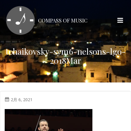
コ
ン
テ
COMPASS OF MUSIC
ン
ツ
へ
ス
tchaikovsky-sym6-nelsons-lgo-
キ
2018Mar
ッ
プ
2月 6, 2021