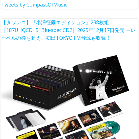
Tweets by CompassOfMusic
【タワレコ】『小澤征爾エディション』238枚組
［187UHQCD+51Blu-spec CD2］2025年12月17日発売 ～レ
ーベルの枠を超え、初出TOKYO FM音源も収録！