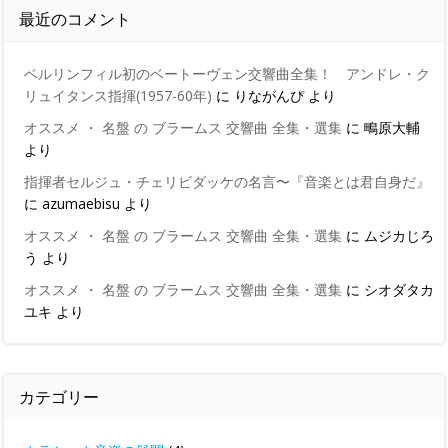
最近のコメント
ベルリンフィル初のベートーヴェン交響曲全集！ アンドレ・ク
リュイタンス指揮(1957-60年)
に
りながんぴ
より
オススメ ・ 名盤 の ブラームス 交響曲 全集・選集
に
鴫原大輔
より
指揮者セルジュ・チェリビダッケの名言〜『音楽とは君自身だ』
に
azumaebisu
より
オススメ ・ 名盤 の ブラームス 交響曲 全集・選集
に
ムジカじろ
う
より
オススメ ・ 名盤 の ブラームス 交響曲 全集・選集
に
シオダタカ
ユキ
より
カテゴリー