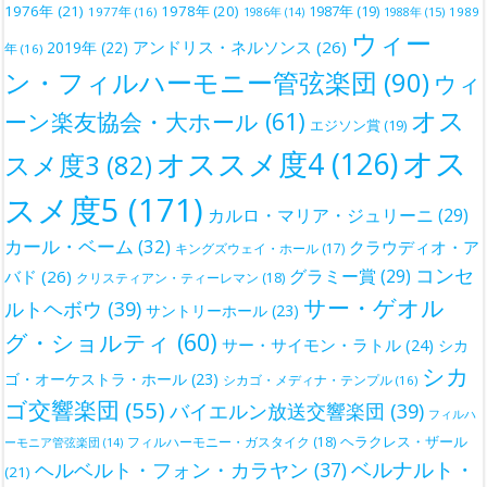
1976年
(21)
1978年
(20)
1987年
(19)
1977年
(16)
1988年
(15)
1989
1986年
(14)
ウィー
アンドリス・ネルソンス
(26)
2019年
(22)
年
(16)
ン・フィルハーモニー管弦楽団
(90)
ウィ
オス
ーン楽友協会・大ホール
(61)
エジソン賞
(19)
オス
オススメ度4
(126)
スメ度3
(82)
スメ度5
(171)
カルロ・マリア・ジュリーニ
(29)
カール・ベーム
(32)
クラウディオ・ア
キングズウェイ・ホール
(17)
コンセ
グラミー賞
(29)
バド
(26)
クリスティアン・ティーレマン
(18)
サー・ゲオル
ルトヘボウ
(39)
サントリーホール
(23)
グ・ショルティ
(60)
サー・サイモン・ラトル
(24)
シカ
シカ
ゴ・オーケストラ・ホール
(23)
シカゴ・メディナ・テンプル
(16)
ゴ交響楽団
(55)
バイエルン放送交響楽団
(39)
フィルハ
ヘラクレス・ザール
フィルハーモニー・ガスタイク
(18)
ーモニア管弦楽団
(14)
ベルナルト・
ヘルベルト・フォン・カラヤン
(37)
(21)