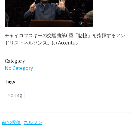
チャイコフスキーの交響曲第6番「悲愴」を指揮するアン
ドリス・ネルソンス。(c) Accentus
Category
No Category
Tags
No Tag
Post
前の投稿
ネルソンス、ゲヴァントハウス管のカペルマイスター就任コンサート チャイコフスキー交響曲第6番『悲愴』他(2018年)