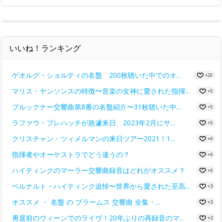
いいね！ランキング
ゲオルグ・ショルティの名盤 200枚聴いた中でのオ...
+20
マリス・ヤンソンスの特徴〜音楽の女神に愛された指揮...
+5
ブルックナー交響曲第8番の名盤紹介〜31枚聴いた中...
+5
ラファウ・ブレハッチが急遽来日、2023年2月にサ...
+5
クリスチャン・ツィメルマンの来日ツアー2021！1...
+4
指揮者やオーケストラでどう違うの？
+4
ハイティンクのマーラー交響曲録音はどれがオススメ？
+4
ベルナルト・ハイティンク追悼〜世界から愛された至高...
+3
オススメ ・ 名盤 の ブラームス 交響曲 全集・...
+3
勇退前のウィーンでのライヴ！20年ぶりの再録音のマ...
+3