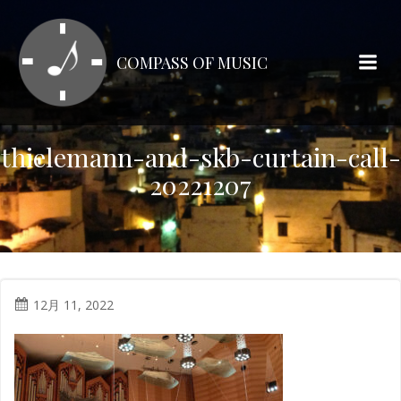
コ
ン
テ
COMPASS OF MUSIC
ン
ツ
へ
ス
thielemann-and-skb-curtain-call-
キ
20221207
ッ
プ
12月 11, 2022