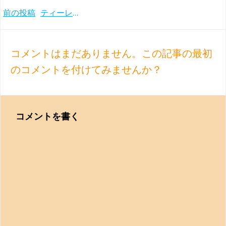
Post
前の投稿
ティーレマンとシュターツカペレ・ベルリンの来日公演、2022年12月7日のサントリーホールのブラームス２＆１を聴いて
navigation
コメントはまだありません。この記事の最初
のコメントを付けてみませんか？
コメントを書く