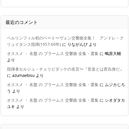
最近のコメント
ベルリンフィル初のベートーヴェン交響曲全集！ アンドレ・ク
リュイタンス指揮(1957-60年)
に
りながんぴ
より
オススメ ・ 名盤 の ブラームス 交響曲 全集・選集
に
鴫原大輔
より
指揮者セルジュ・チェリビダッケの名言〜『音楽とは君自身だ』
に
azumaebisu
より
オススメ ・ 名盤 の ブラームス 交響曲 全集・選集
に
ムジカじろ
う
より
オススメ ・ 名盤 の ブラームス 交響曲 全集・選集
に
シオダタカ
ユキ
より