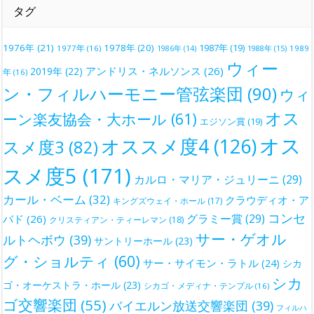
タグ
1976年
(21)
1978年
(20)
1987年
(19)
1977年
(16)
1988年
(15)
1989
1986年
(14)
ウィー
アンドリス・ネルソンス
(26)
2019年
(22)
年
(16)
ン・フィルハーモニー管弦楽団
(90)
ウィ
オス
ーン楽友協会・大ホール
(61)
エジソン賞
(19)
オス
オススメ度4
(126)
スメ度3
(82)
スメ度5
(171)
カルロ・マリア・ジュリーニ
(29)
カール・ベーム
(32)
クラウディオ・ア
キングズウェイ・ホール
(17)
コンセ
グラミー賞
(29)
バド
(26)
クリスティアン・ティーレマン
(18)
サー・ゲオル
ルトヘボウ
(39)
サントリーホール
(23)
グ・ショルティ
(60)
サー・サイモン・ラトル
(24)
シカ
シカ
ゴ・オーケストラ・ホール
(23)
シカゴ・メディナ・テンプル
(16)
ゴ交響楽団
(55)
バイエルン放送交響楽団
(39)
フィルハ