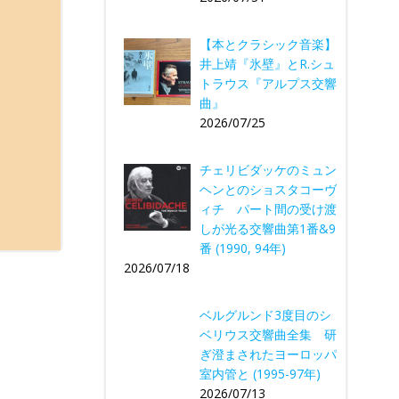
【本とクラシック音楽】
井上靖『氷壁』とR.シュ
トラウス『アルプス交響
曲』
2026/07/25
チェリビダッケのミュン
ヘンとのショスタコーヴ
ィチ パート間の受け渡
しが光る交響曲第1番&9
番 (1990, 94年)
2026/07/18
ベルグルンド3度目のシ
ベリウス交響曲全集 研
ぎ澄まされたヨーロッパ
室内管と (1995-97年)
2026/07/13