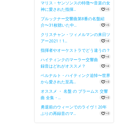
マリス・ヤンソンスの特徴〜音楽の女
神に愛された指揮...
+5
ブルックナー交響曲第8番の名盤紹
介〜31枚聴いた中...
+5
クリスチャン・ツィメルマンの来日ツ
アー2021！1...
+4
指揮者やオーケストラでどう違うの？
+4
ハイティンクのマーラー交響曲
録音はどれがオススメ？
+4
ベルナルト・ハイティンク追悼〜世界
から愛された至高...
+3
オススメ ・ 名盤 の ブラームス 交響
曲 全集・...
+3
勇退前のウィーンでのライヴ！20年
ぶりの再録音のマ...
+3