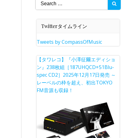
Search
for:
Twitterタイムライン
Tweets by CompassOfMusic
【タワレコ】『小澤征爾エディショ
ン』238枚組［187UHQCD+51Blu-
spec CD2］2025年12月17日発売 ～
レーベルの枠を超え、初出TOKYO
FM音源も収録！