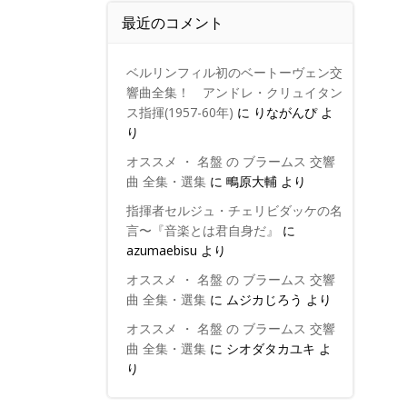
最近のコメント
ベルリンフィル初のベートーヴェン交
響曲全集！ アンドレ・クリュイタン
ス指揮(1957-60年)
に
りながんぴ
よ
り
オススメ ・ 名盤 の ブラームス 交響
曲 全集・選集
に
鴫原大輔
より
指揮者セルジュ・チェリビダッケの名
言〜『音楽とは君自身だ』
に
azumaebisu
より
オススメ ・ 名盤 の ブラームス 交響
曲 全集・選集
に
ムジカじろう
より
オススメ ・ 名盤 の ブラームス 交響
曲 全集・選集
に
シオダタカユキ
よ
り