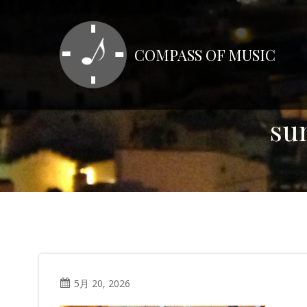
コ
ン
テ
COMPASS OF MUSIC
ン
ツ
へ
ス
su
キ
ッ
プ
5月 20, 2026