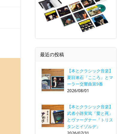
最近の投稿
【本とクラシック音楽】
夏目漱石『こころ』とマ
ーラー交響曲第9番
2026/08/01
【本とクラシック音楽】
武者小路実篤『愛と死』
とヴァーグナー『トリス
タンとイゾルデ』
2026/07/31