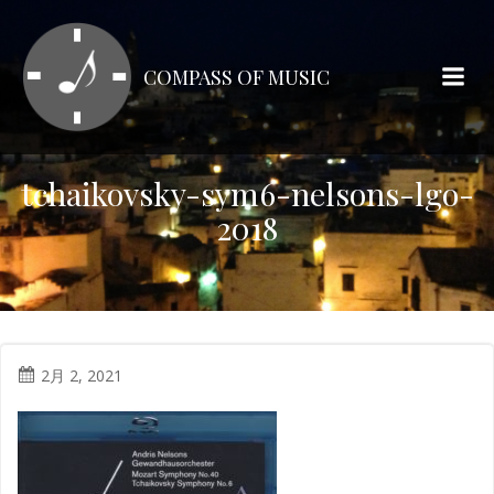
コ
ン
テ
COMPASS OF MUSIC
ン
ツ
へ
ス
tchaikovsky-sym6-nelsons-lgo-
キ
2018
ッ
プ
2月 2, 2021