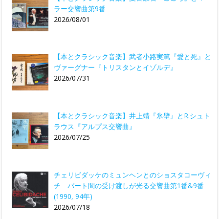
ラー交響曲第9番
2026/08/01
【本とクラシック音楽】武者小路実篤『愛と死』と
ヴァーグナー『トリスタンとイゾルデ』
2026/07/31
【本とクラシック音楽】井上靖『氷壁』とR.シュト
ラウス『アルプス交響曲』
2026/07/25
チェリビダッケのミュンヘンとのショスタコーヴィ
チ パート間の受け渡しが光る交響曲第1番&9番
(1990, 94年)
2026/07/18