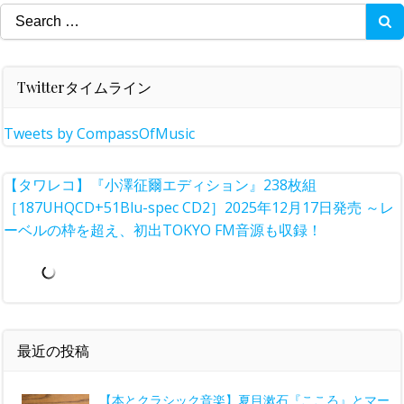
Search
for:
Twitterタイムライン
Tweets by CompassOfMusic
【タワレコ】『小澤征爾エディション』238枚組
［187UHQCD+51Blu-spec CD2］2025年12月17日発売 ～レ
ーベルの枠を超え、初出TOKYO FM音源も収録！
最近の投稿
【本とクラシック音楽】夏目漱石『こころ』とマー