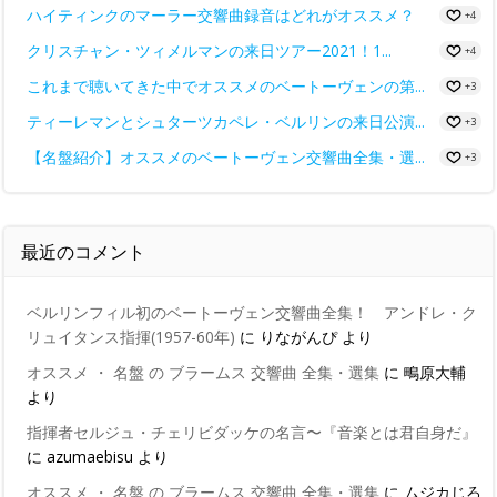
ハイティンクのマーラー交響曲録音はどれがオススメ？
+4
クリスチャン・ツィメルマンの来日ツアー2021！1...
+4
これまで聴いてきた中でオススメのベートーヴェンの第...
+3
ティーレマンとシュターツカペレ・ベルリンの来日公演...
+3
【名盤紹介】オススメのベートーヴェン交響曲全集・選...
+3
最近のコメント
ベルリンフィル初のベートーヴェン交響曲全集！ アンドレ・ク
リュイタンス指揮(1957-60年)
に
りながんぴ
より
オススメ ・ 名盤 の ブラームス 交響曲 全集・選集
に
鴫原大輔
より
指揮者セルジュ・チェリビダッケの名言〜『音楽とは君自身だ』
に
azumaebisu
より
オススメ ・ 名盤 の ブラームス 交響曲 全集・選集
に
ムジカじろ