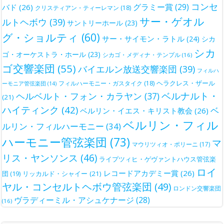
コンセ
グラミー賞
(29)
バド
(26)
クリスティアン・ティーレマン
(18)
サー・ゲオル
ルトヘボウ
(39)
サントリーホール
(23)
グ・ショルティ
(60)
サー・サイモン・ラトル
(24)
シカ
シカ
ゴ・オーケストラ・ホール
(23)
シカゴ・メディナ・テンプル
(16)
ゴ交響楽団
(55)
バイエルン放送交響楽団
(39)
フィルハ
ヘラクレス・ザール
フィルハーモニー・ガスタイク
(18)
ーモニア管弦楽団
(14)
ベルナルト・
ヘルベルト・フォン・カラヤン
(37)
(21)
ハイティンク
(42)
ベ
ベルリン・イエス・キリスト教会
(26)
ベルリン・フィル
ルリン・フィルハーモニー
(34)
ハーモニー管弦楽団
(73)
マ
マウリツィオ・ポリーニ
(17)
リス・ヤンソンス
(46)
ライプツィヒ・ゲヴァントハウス管弦楽
ロイ
レコードアカデミー賞
(26)
団
(19)
リッカルド・シャイー
(21)
ヤル・コンセルトヘボウ管弦楽団
(49)
ロンドン交響楽団
ヴラディーミル・アシュケナージ
(28)
(16)