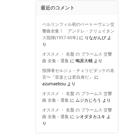
最近のコメント
ベルリンフィル初のベートーヴェン交
響曲全集！ アンドレ・クリュイタン
ス指揮(1957-60年)
に
りながんぴ
よ
り
オススメ ・ 名盤 の ブラームス 交響
曲 全集・選集
に
鴫原大輔
より
指揮者セルジュ・チェリビダッケの名
言〜『音楽とは君自身だ』
に
azumaebisu
より
オススメ ・ 名盤 の ブラームス 交響
曲 全集・選集
に
ムジカじろう
より
オススメ ・ 名盤 の ブラームス 交響
曲 全集・選集
に
シオダタカユキ
よ
り