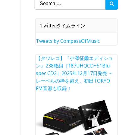
Search
for:
Twitterタイムライン
Tweets by CompassOfMusic
【タワレコ】『小澤征爾エディショ
ン』238枚組［187UHQCD+51Blu-
spec CD2］2025年12月17日発売 ～
レーベルの枠を超え、初出TOKYO
FM音源も収録！