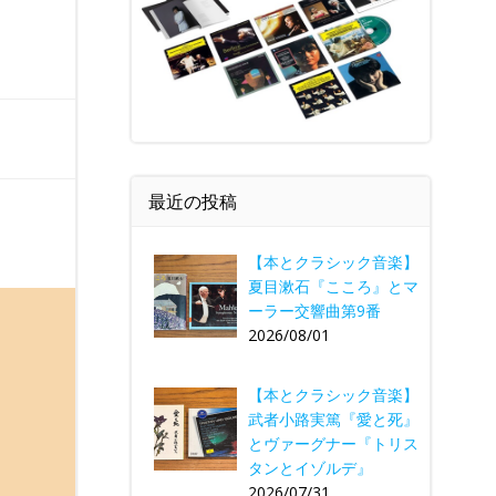
最近の投稿
【本とクラシック音楽】
夏目漱石『こころ』とマ
ーラー交響曲第9番
2026/08/01
【本とクラシック音楽】
武者小路実篤『愛と死』
とヴァーグナー『トリス
タンとイゾルデ』
2026/07/31