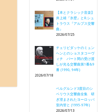
【本とクラシック音楽】
井上靖『氷壁』とR.シュ
トラウス『アルプス交響
曲』
2026/07/25
チェリビダッケのミュン
ヘンとのショスタコーヴ
ィチ パート間の受け渡
しが光る交響曲第1番&9
番 (1990, 94年)
2026/07/18
ベルグルンド3度目のシ
ベリウス交響曲全集 研
ぎ澄まされたヨーロッパ
室内管と (1995-97年)
2026/07/13