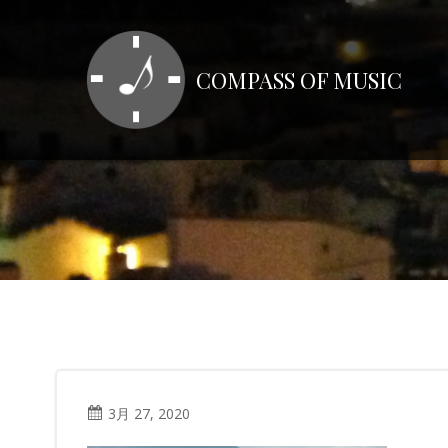
コ
ン
テ
COMPASS OF MUSIC
ン
ツ
へ
ス
キ
ッ
プ
3月 27, 2020