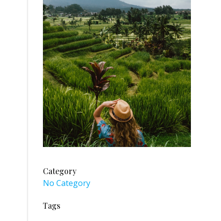
Category
No Category
Tags