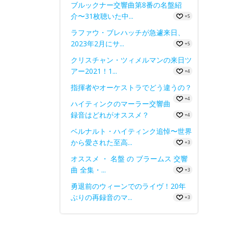
ブルックナー交響曲第8番の名盤紹
介〜31枚聴いた中...
+5
ラファウ・ブレハッチが急遽来日、
2023年2月にサ...
+5
クリスチャン・ツィメルマンの来日ツ
アー2021！1...
+4
指揮者やオーケストラでどう違うの？
+4
ハイティンクのマーラー交響曲
録音はどれがオススメ？
+4
ベルナルト・ハイティンク追悼〜世界
から愛された至高...
+3
オススメ ・ 名盤 の ブラームス 交響
曲 全集・...
+3
勇退前のウィーンでのライヴ！20年
ぶりの再録音のマ...
+3