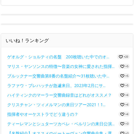
いいね！ランキング
ゲオルグ・ショルティの名盤 200枚聴いた中でのオ...
+20
マリス・ヤンソンスの特徴〜音楽の女神に愛された指揮...
+5
ブルックナー交響曲第8番の名盤紹介〜31枚聴いた中...
+5
ラファウ・ブレハッチが急遽来日、2023年2月にサ...
+5
ハイティンクのマーラー交響曲録音はどれがオススメ？
+4
クリスチャン・ツィメルマンの来日ツアー2021！1...
+4
指揮者やオーケストラでどう違うの？
+4
ティーレマンとシュターツカペレ・ベルリンの来日公演...
+3
【名盤紹介】オススメのベートーヴェン交響曲全集・選...
+3