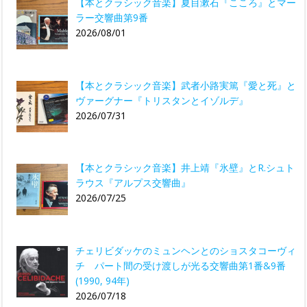
【本とクラシック音楽】夏目漱石『こころ』とマー
ラー交響曲第9番
2026/08/01
【本とクラシック音楽】武者小路実篤『愛と死』と
ヴァーグナー『トリスタンとイゾルデ』
2026/07/31
【本とクラシック音楽】井上靖『氷壁』とR.シュト
ラウス『アルプス交響曲』
2026/07/25
チェリビダッケのミュンヘンとのショスタコーヴィ
チ パート間の受け渡しが光る交響曲第1番&9番
(1990, 94年)
2026/07/18