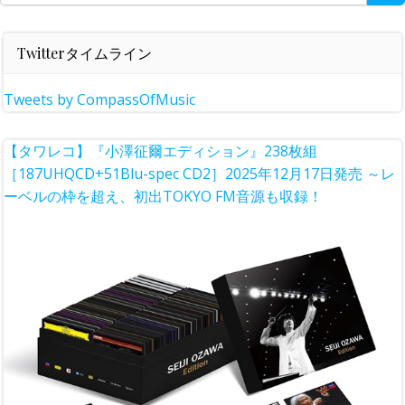
for:
Twitterタイムライン
Tweets by CompassOfMusic
【タワレコ】『小澤征爾エディション』238枚組
［187UHQCD+51Blu-spec CD2］2025年12月17日発売 ～レ
ーベルの枠を超え、初出TOKYO FM音源も収録！