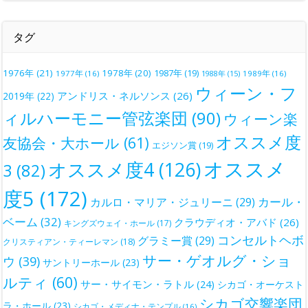
タグ
1976年
(21)
1978年
(20)
1987年
(19)
1977年
(16)
1988年
(15)
1989年
(16)
ウィーン・フ
アンドリス・ネルソンス
(26)
2019年
(22)
ィルハーモニー管弦楽団
(90)
ウィーン楽
オススメ度
友協会・大ホール
(61)
エジソン賞
(19)
オススメ
オススメ度4
(126)
3
(82)
度5
(172)
カール・
カルロ・マリア・ジュリーニ
(29)
ベーム
(32)
クラウディオ・アバド
(26)
キングズウェイ・ホール
(17)
コンセルトヘボ
グラミー賞
(29)
クリスティアン・ティーレマン
(18)
サー・ゲオルグ・ショ
ウ
(39)
サントリーホール
(23)
ルティ
(60)
サー・サイモン・ラトル
(24)
シカゴ・オーケスト
シカゴ交響楽団
ラ・ホール
(23)
シカゴ・メディナ・テンプル
(16)