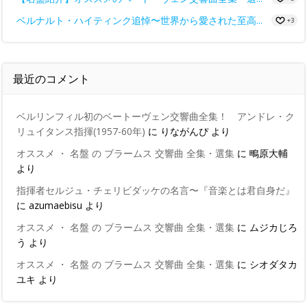
ベルナルト・ハイティンク追悼〜世界から愛された至高...
+3
最近のコメント
ベルリンフィル初のベートーヴェン交響曲全集！ アンドレ・ク
リュイタンス指揮(1957-60年)
に
りながんぴ
より
オススメ ・ 名盤 の ブラームス 交響曲 全集・選集
に
鴫原大輔
より
指揮者セルジュ・チェリビダッケの名言〜『音楽とは君自身だ』
に
azumaebisu
より
オススメ ・ 名盤 の ブラームス 交響曲 全集・選集
に
ムジカじろ
う
より
オススメ ・ 名盤 の ブラームス 交響曲 全集・選集
に
シオダタカ
ユキ
より