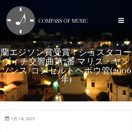
コ
ン
テ
COMPASS OF MUSIC
ン
ツ
へ
ス
蘭エジソン賞受賞！ショスタコー
キ
ヴィチ交響曲第7番 マリス・ヤン
ッ
プ
ソンス/コンセルトヘボウ管(2006
年)
1月 14, 2021