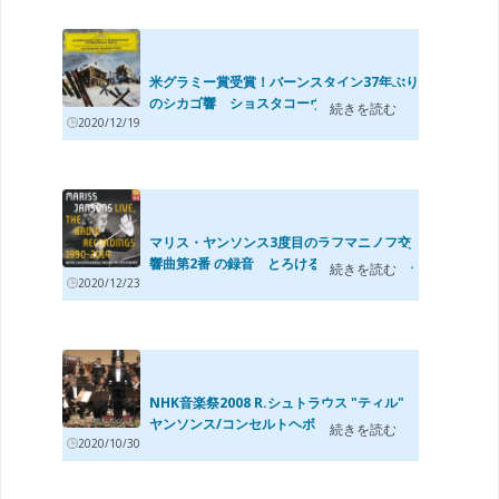
米グラミー賞受賞！バーンスタイン37年ぶり
のシカゴ響 ショスタコーヴィチ交響曲...
続きを読む
2020/12/19
マリス・ヤンソンス3度目のラフマニノフ交
響曲第2番 の録音 とろけるようなコンセ...
続きを読む
2020/12/23
NHK音楽祭2008 R.シュトラウス "ティル"
ヤンソンス/コンセルトヘボウ管
続きを読む
2020/10/30