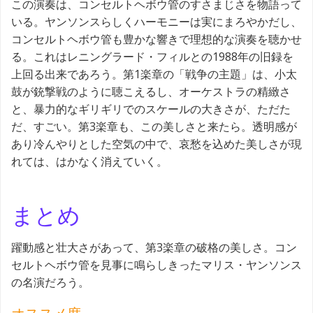
この演奏は、コンセルトヘボウ管のすさまじさを物語って
いる。ヤンソンスらしくハーモニーは実にまろやかだし、
コンセルトヘボウ管も豊かな響きで理想的な演奏を聴かせ
る。これはレニングラード・フィルとの1988年の旧録を
上回る出来であろう。第1楽章の「戦争の主題」は、小太
鼓が銃撃戦のように聴こえるし、オーケストラの精緻さ
と、暴力的なギリギリでのスケールの大きさが、ただた
だ、すごい。第3楽章も、この美しさと来たら。透明感が
あり冷んやりとした空気の中で、哀愁を込めた美しさが現
れては、はかなく消えていく。
まとめ
躍動感と壮大さがあって、第3楽章の破格の美しさ。コン
セルトヘボウ管を見事に鳴らしきったマリス・ヤンソンス
の名演だろう。