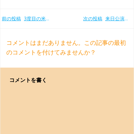
Post
Post
前の投稿
3度目の米グラミー賞！ 緊張感漂うショスタコーヴィチ交響曲第4番＆第11番 ネルソンス/ボストン響(2017-18年)
次の投稿
来日公演もベスト・コンサートに選出！ マーラー交響曲第9番 ヤンソンス/バイエルン放送響(2016年)
navigation
navigation
コメントはまだありません。この記事の最初
のコメントを付けてみませんか？
コメントを書く