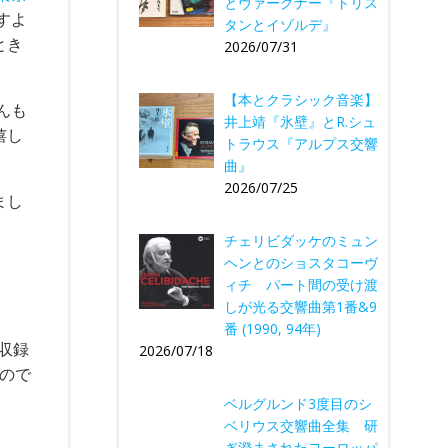
とヴァーグナー『トリス
すよ
タンとイゾルデ』
とき
2026/07/31
【本とクラシック音楽】
んも
井上靖『氷壁』とR.シュ
嬉し
トラウス『アルプス交響
曲』
2026/07/25
まし
チェリビダッケのミュン
ヘンとのショスタコーヴ
ィチ パート間の受け渡
しが光る交響曲第1番&9
番 (1990, 94年)
収録
2026/07/18
もので
ベルグルンド3度目のシ
ベリウス交響曲全集 研
ぎ澄まされたヨーロッパ