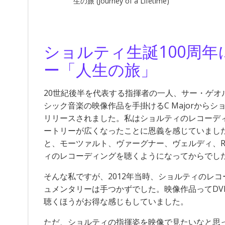
生の旅 (Journey of a Lifetime)
ショルティ生誕100周
ー「人生の旅」
20世紀後半を代表する指揮者の一人、サー・ゲオルグ・
シック音楽の映像作品を手掛けるC Majorからショルティ
リリースされました。私はショルティのレコーデ
ートリーが広くなったことに恩義を感じていまし
と、モーツァルト、ヴァーグナー、ヴェルディ、R
ィのレコーディングを聴くようになってからでし
そんな私ですが、2012年当時、ショルティのレ
ュメンタリーは手つかずでした。映像作品ってDVDで
聴くほうがお得な感じもしていました。
ただ、ショルティの指揮姿を映像で見たいなと思