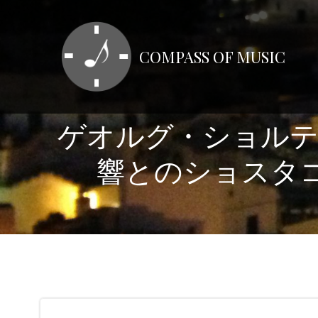
コ
ン
テ
COMPASS OF MUSIC
ン
ツ
へ
ス
ゲオルグ・ショルテ
キ
ッ
響とのショスタコー
プ