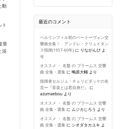
た動
最近のコメント
ルト
ベルリンフィル初のベートーヴェン交
楽章
響曲全集！ アンドレ・クリュイタン
ス指揮(1957-60年)
に
りながんぴ
よ
と浴
り
オススメ ・ 名盤 の ブラームス 交響
曲 全集・選集
に
鴫原大輔
より
指揮者セルジュ・チェリビダッケの名
言〜『音楽とは君自身だ』
に
azumaebisu
より
オススメ ・ 名盤 の ブラームス 交響
曲 全集・選集
に
ムジカじろう
より
オススメ ・ 名盤 の ブラームス 交響
曲 全集・選集
に
シオダタカユキ
よ