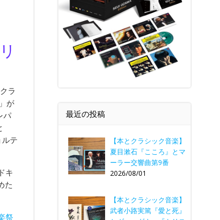
タリ
、クラ
)」が
最近の投稿
レパ
と
ョルテ
【本とクラシック音楽】
夏目漱石『こころ』とマ
ーラー交響曲第9番
ドキ
2026/08/01
めた
【本とクラシック音楽】
武者小路実篤『愛と死』
楽祭