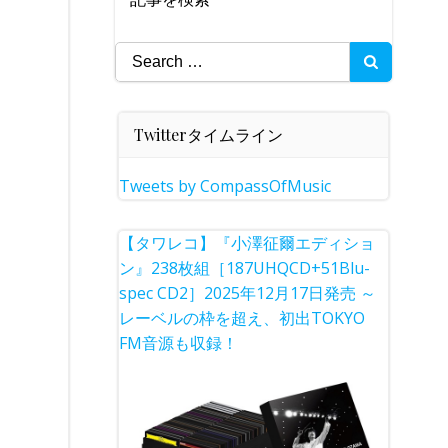
Search
for:
Twitterタイムライン
Tweets by CompassOfMusic
【タワレコ】『小澤征爾エディショ
ン』238枚組［187UHQCD+51Blu-
spec CD2］2025年12月17日発売 ～
レーベルの枠を超え、初出TOKYO
FM音源も収録！