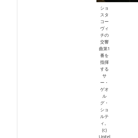
ショ
スタ
コー
ヴィ
チの
交響
曲第1
番を
指揮
する
サ
ー・
ゲオ
ル
グ・
ショ
ルテ
ィ。
(c)
Unitel