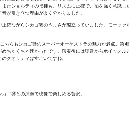
。またショルティの指揮も、リズムに正確で、拍を強く意識し
て音が引き立つ理由がよく分かりました。
が正確ながらシカゴ響のうまさが際立っていました。モーツァ
、こちらもシカゴ響のスーパーオーケストラの魅力が満点。第4
がめちゃくちゃ速かったです。演奏後には聴衆からホイッスル
このクオリティはすごいですね。
シカゴ響との演奏で映像で楽しめる贅沢。