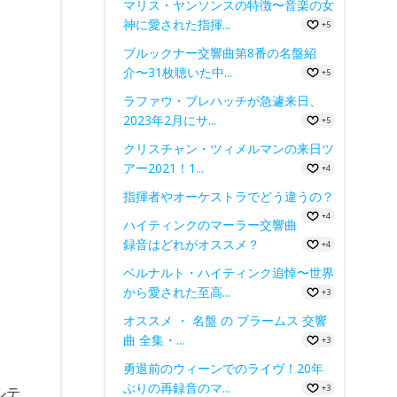
マリス・ヤンソンスの特徴〜音楽の女
神に愛された指揮...
+5
ブルックナー交響曲第8番の名盤紹
介〜31枚聴いた中...
+5
ラファウ・ブレハッチが急遽来日、
2023年2月にサ...
+5
クリスチャン・ツィメルマンの来日ツ
アー2021！1...
+4
指揮者やオーケストラでどう違うの？
+4
ハイティンクのマーラー交響曲
録音はどれがオススメ？
+4
ベルナルト・ハイティンク追悼〜世界
から愛された至高...
+3
オススメ ・ 名盤 の ブラームス 交響
曲 全集・...
+3
勇退前のウィーンでのライヴ！20年
ぶりの再録音のマ...
+3
ルテ