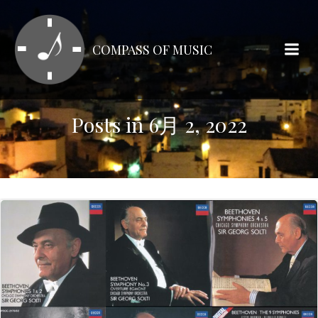
コ
ン
テ
COMPASS OF MUSIC
ン
ツ
へ
ス
Posts in 6月 2, 2022
キ
ッ
プ