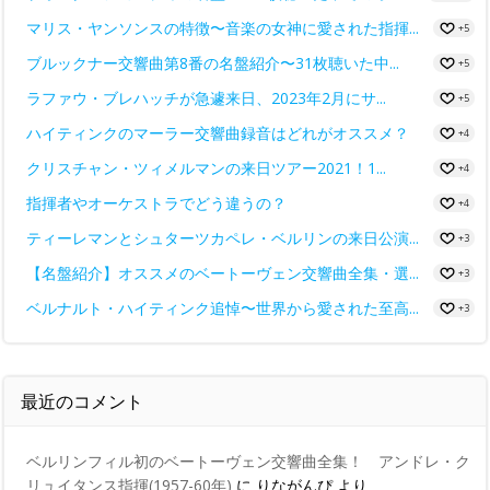
マリス・ヤンソンスの特徴〜音楽の女神に愛された指揮...
+5
ブルックナー交響曲第8番の名盤紹介〜31枚聴いた中...
+5
ラファウ・ブレハッチが急遽来日、2023年2月にサ...
+5
ハイティンクのマーラー交響曲録音はどれがオススメ？
+4
クリスチャン・ツィメルマンの来日ツアー2021！1...
+4
指揮者やオーケストラでどう違うの？
+4
ティーレマンとシュターツカペレ・ベルリンの来日公演...
+3
【名盤紹介】オススメのベートーヴェン交響曲全集・選...
+3
ベルナルト・ハイティンク追悼〜世界から愛された至高...
+3
最近のコメント
ベルリンフィル初のベートーヴェン交響曲全集！ アンドレ・ク
リュイタンス指揮(1957-60年)
に
りながんぴ
より