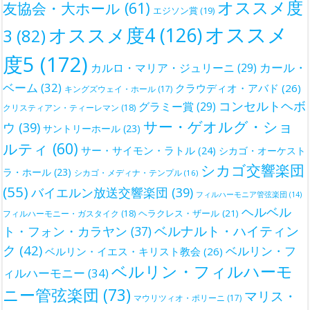
オススメ度
友協会・大ホール
(61)
エジソン賞
(19)
オススメ
オススメ度4
(126)
3
(82)
度5
(172)
カール・
カルロ・マリア・ジュリーニ
(29)
ベーム
(32)
クラウディオ・アバド
(26)
キングズウェイ・ホール
(17)
コンセルトヘボ
グラミー賞
(29)
クリスティアン・ティーレマン
(18)
サー・ゲオルグ・ショ
ウ
(39)
サントリーホール
(23)
ルティ
(60)
サー・サイモン・ラトル
(24)
シカゴ・オーケスト
シカゴ交響楽団
ラ・ホール
(23)
シカゴ・メディナ・テンプル
(16)
(55)
バイエルン放送交響楽団
(39)
フィルハーモニア管弦楽団
(14)
ヘルベル
ヘラクレス・ザール
(21)
フィルハーモニー・ガスタイク
(18)
ベルナルト・ハイティン
ト・フォン・カラヤン
(37)
ク
(42)
ベルリン・フ
ベルリン・イエス・キリスト教会
(26)
ベルリン・フィルハーモ
ィルハーモニー
(34)
ニー管弦楽団
(73)
マリス・
マウリツィオ・ポリーニ
(17)