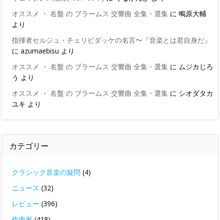
オススメ ・ 名盤 の ブラームス 交響曲 全集・選集
に
鴫原大輔
より
指揮者セルジュ・チェリビダッケの名言〜『音楽とは君自身だ』
に
azumaebisu
より
オススメ ・ 名盤 の ブラームス 交響曲 全集・選集
に
ムジカじろ
う
より
オススメ ・ 名盤 の ブラームス 交響曲 全集・選集
に
シオダタカ
ユキ
より
カテゴリー
クラシック音楽の疑問
(4)
ニュース
(32)
レビュー
(396)
作曲家
(418)