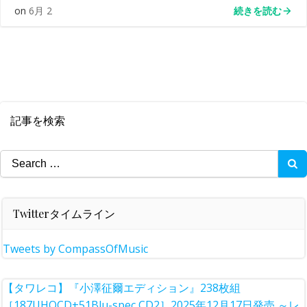
続きを読む
on
6月 2
記事を検索
Search
for:
Twitterタイムライン
Tweets by CompassOfMusic
【タワレコ】『小澤征爾エディション』238枚組
［187UHQCD+51Blu-spec CD2］2025年12月17日発売 ～レ