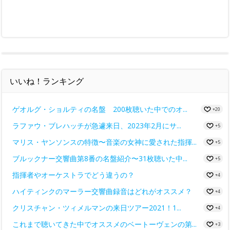
いいね！ランキング
ゲオルグ・ショルティの名盤 200枚聴いた中でのオ...
+20
ラファウ・ブレハッチが急遽来日、2023年2月にサ...
+5
マリス・ヤンソンスの特徴〜音楽の女神に愛された指揮...
+5
ブルックナー交響曲第8番の名盤紹介〜31枚聴いた中...
+5
指揮者やオーケストラでどう違うの？
+4
ハイティンクのマーラー交響曲録音はどれがオススメ？
+4
クリスチャン・ツィメルマンの来日ツアー2021！1...
+4
これまで聴いてきた中でオススメのベートーヴェンの第...
+3