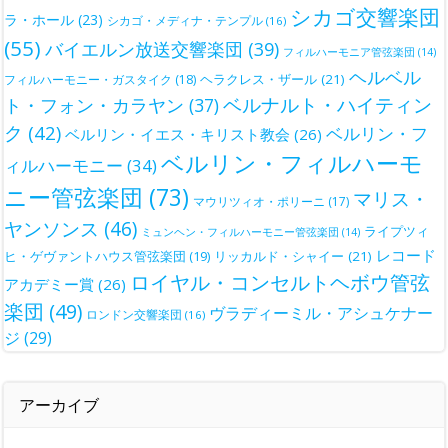
シカゴ交響楽団
ラ・ホール
(23)
シカゴ・メディナ・テンプル
(16)
(55)
バイエルン放送交響楽団
(39)
フィルハーモニア管弦楽団
(14)
ヘルベル
ヘラクレス・ザール
(21)
フィルハーモニー・ガスタイク
(18)
ベルナルト・ハイティン
ト・フォン・カラヤン
(37)
ク
(42)
ベルリン・フ
ベルリン・イエス・キリスト教会
(26)
ベルリン・フィルハーモ
ィルハーモニー
(34)
ニー管弦楽団
(73)
マリス・
マウリツィオ・ポリーニ
(17)
ヤンソンス
(46)
ライプツィ
ミュンヘン・フィルハーモニー管弦楽団
(14)
レコード
ヒ・ゲヴァントハウス管弦楽団
(19)
リッカルド・シャイー
(21)
ロイヤル・コンセルトヘボウ管弦
アカデミー賞
(26)
楽団
(49)
ヴラディーミル・アシュケナー
ロンドン交響楽団
(16)
ジ
(29)
アーカイブ