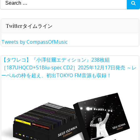
Search
for:
Twitterタイムライン
Tweets by CompassOfMusic
【タワレコ】『小澤征爾エディション』238枚組
［187UHQCD+51Blu-spec CD2］2025年12月17日発売 ～レ
ーベルの枠を超え、初出TOKYO FM音源も収録！