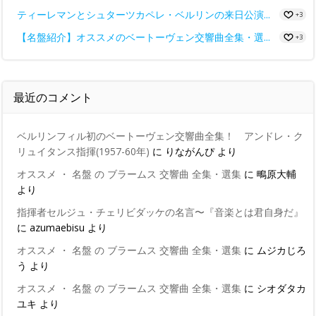
ティーレマンとシュターツカペレ・ベルリンの来日公演...
+3
【名盤紹介】オススメのベートーヴェン交響曲全集・選...
+3
最近のコメント
ベルリンフィル初のベートーヴェン交響曲全集！ アンドレ・ク
リュイタンス指揮(1957-60年)
に
りながんぴ
より
オススメ ・ 名盤 の ブラームス 交響曲 全集・選集
に
鴫原大輔
より
指揮者セルジュ・チェリビダッケの名言〜『音楽とは君自身だ』
に
azumaebisu
より
オススメ ・ 名盤 の ブラームス 交響曲 全集・選集
に
ムジカじろ
う
より
オススメ ・ 名盤 の ブラームス 交響曲 全集・選集
に
シオダタカ
ユキ
より