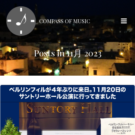
コ
ン
テ
COMPASS OF MUSIC
ン
ツ
へ
ス
Posts in 11月 2023
キ
ッ
プ