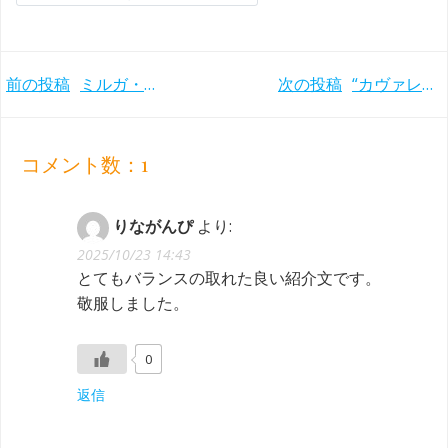
Post
Post
前の投稿
ミルガ・グラジニーテ＝ティーラがバイエルン放送響にデビュー！
次の投稿
“カヴァレリア・ルスティカーナ” カラヤン/スカラ座(1965年)
navigation
navigation
コメント数：1
りながんぴ
より:
2025/10/23 14:43
とてもバランスの取れた良い紹介文です。
敬服しました。
0
返信