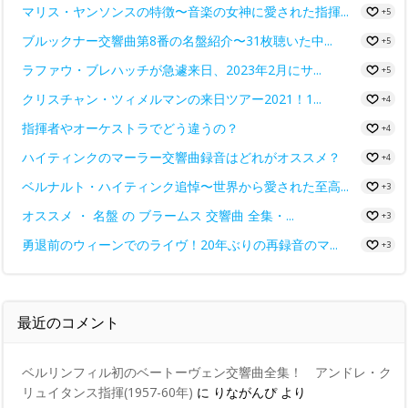
マリス・ヤンソンスの特徴〜音楽の女神に愛された指揮...
+5
ブルックナー交響曲第8番の名盤紹介〜31枚聴いた中...
+5
ラファウ・ブレハッチが急遽来日、2023年2月にサ...
+5
クリスチャン・ツィメルマンの来日ツアー2021！1...
+4
指揮者やオーケストラでどう違うの？
+4
ハイティンクのマーラー交響曲録音はどれがオススメ？
+4
ベルナルト・ハイティンク追悼〜世界から愛された至高...
+3
オススメ ・ 名盤 の ブラームス 交響曲 全集・...
+3
勇退前のウィーンでのライヴ！20年ぶりの再録音のマ...
+3
最近のコメント
ベルリンフィル初のベートーヴェン交響曲全集！ アンドレ・ク
リュイタンス指揮(1957-60年)
に
りながんぴ
より