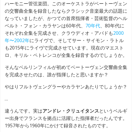
ハーモニー管弦楽団。このオーケストラがベートーヴェン
の交響曲全集を録音したならクラシック音楽最大の話題に
なっていましたが、かつての首席指揮者・芸術監督のヘル
ベルト・フォン・カラヤンは60年代、
70年代
、80年代に
それぞれ全集を完成させ、クラウディオ・アバドも
2000
年〜2002年
にライヴで、そしてサー・サイモン・ラトル
も2015年にライヴで完成させています。現在のマエスト
ロ、キリル・ペトレンコが全集を録音するのでしょうか。
そんなベルリンフィルが初めてベートーヴェン交響曲全集
を完成させたのは、誰が指揮したと思いますか？
やはりフルトヴェングラーやカラヤンあたりでしょうか？
…
違うんです。実は
アンドレ・クリュイタンス
というベルギ
ー出身でフランスを拠点に活躍した指揮者だったんです。
1957年から1960年にかけて録音されたものです。