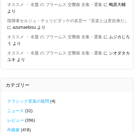
オススメ ・ 名盤 の ブラームス 交響曲 全集・選集
に
鴫原大輔
より
指揮者セルジュ・チェリビダッケの名言〜『音楽とは君自身だ』
に
azumaebisu
より
オススメ ・ 名盤 の ブラームス 交響曲 全集・選集
に
ムジカじろ
う
より
オススメ ・ 名盤 の ブラームス 交響曲 全集・選集
に
シオダタカ
ユキ
より
カテゴリー
クラシック音楽の疑問
(4)
ニュース
(32)
レビュー
(396)
作曲家
(418)