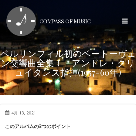
コ
ン
テ
COMPASS OF MUSIC
ン
ツ
へ
ス
ベルリンフィル初のベートーヴェ
キ
ン交響曲全集！ アンドレ・クリ
ッ
プ
ュイタンス指揮(1957-60年)
4月 13, 2021
このアルバムの3つのポイント