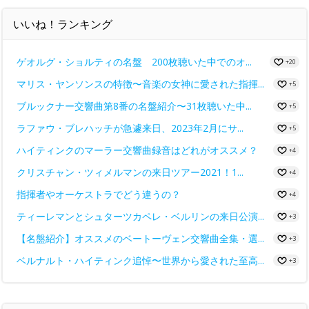
いいね！ランキング
ゲオルグ・ショルティの名盤 200枚聴いた中でのオ...
+20
マリス・ヤンソンスの特徴〜音楽の女神に愛された指揮...
+5
ブルックナー交響曲第8番の名盤紹介〜31枚聴いた中...
+5
ラファウ・ブレハッチが急遽来日、2023年2月にサ...
+5
ハイティンクのマーラー交響曲録音はどれがオススメ？
+4
クリスチャン・ツィメルマンの来日ツアー2021！1...
+4
指揮者やオーケストラでどう違うの？
+4
ティーレマンとシュターツカペレ・ベルリンの来日公演...
+3
【名盤紹介】オススメのベートーヴェン交響曲全集・選...
+3
ベルナルト・ハイティンク追悼〜世界から愛された至高...
+3