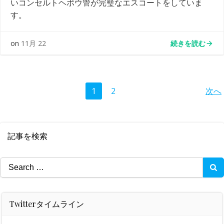
いコンセルトヘボウ管が完璧なエスコートをしていま
す。
続きを読む
on
11月 22
Posts
Po
Page
Page
1
2
次へ
navigation
na
記事を検索
Search
for:
Twitterタイムライン