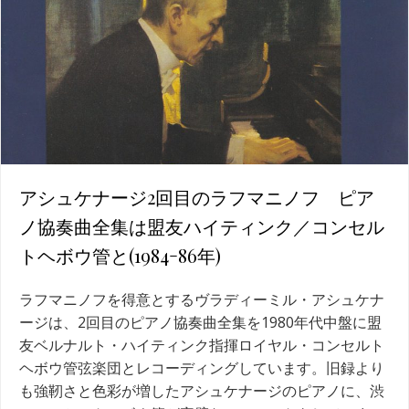
アシュケナージ2回目のラフマニノフ ピア
ノ協奏曲全集は盟友ハイティンク／コンセル
トヘボウ管と(1984ｰ86年)
ラフマニノフを得意とするヴラディーミル・アシュケナ
ージは、2回目のピアノ協奏曲全集を1980年代中盤に盟
友ベルナルト・ハイティンク指揮ロイヤル・コンセルト
ヘボウ管弦楽団とレコーディングしています。旧録より
も強靭さと色彩が増したアシュケナージのピアノに、渋