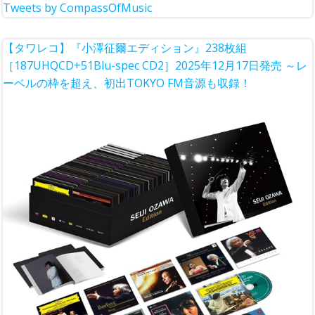
Tweets by CompassOfMusic
【タワレコ】『小澤征爾エディション』238枚組
［187UHQCD+51Blu-spec CD2］2025年12月17日発売 ～レ
ーベルの枠を超え、初出TOKYO FM音源も収録！