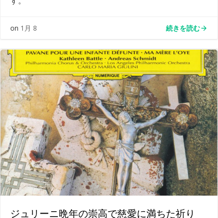
す。
続きを読む
on
1月 8
ジュリーニ晩年の崇高で慈愛に満ちた祈り