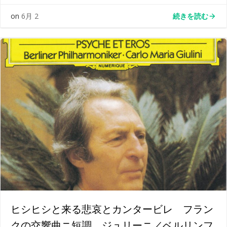
続きを読む
on
6月 2
ヒシヒシと来る悲哀とカンタービレ フラン
クの交響曲ニ短調 ジュリーニ／ベルリンフ