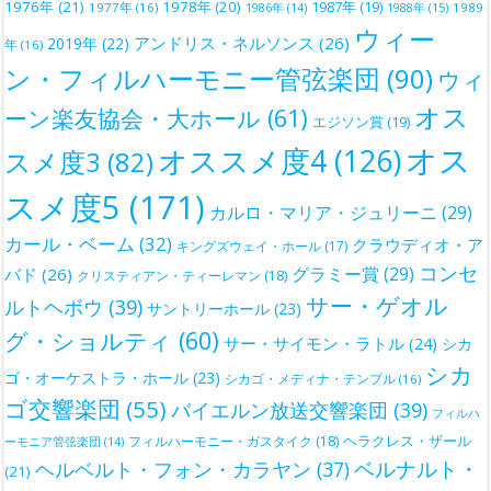
1976年
(21)
1978年
(20)
1987年
(19)
1977年
(16)
1988年
(15)
1989
1986年
(14)
ウィー
アンドリス・ネルソンス
(26)
2019年
(22)
年
(16)
ン・フィルハーモニー管弦楽団
(90)
ウィ
オス
ーン楽友協会・大ホール
(61)
エジソン賞
(19)
オス
オススメ度4
(126)
スメ度3
(82)
スメ度5
(171)
カルロ・マリア・ジュリーニ
(29)
カール・ベーム
(32)
クラウディオ・ア
キングズウェイ・ホール
(17)
コンセ
グラミー賞
(29)
バド
(26)
クリスティアン・ティーレマン
(18)
サー・ゲオル
ルトヘボウ
(39)
サントリーホール
(23)
グ・ショルティ
(60)
サー・サイモン・ラトル
(24)
シカ
シカ
ゴ・オーケストラ・ホール
(23)
シカゴ・メディナ・テンプル
(16)
ゴ交響楽団
(55)
バイエルン放送交響楽団
(39)
フィルハ
ヘラクレス・ザール
フィルハーモニー・ガスタイク
(18)
ーモニア管弦楽団
(14)
ベルナルト・
ヘルベルト・フォン・カラヤン
(37)
(21)