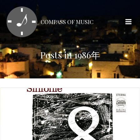
コ
ン
テ
COMPASS OF MUSIC
ン
ツ
へ
ス
Posts in 1986年
キ
ッ
プ