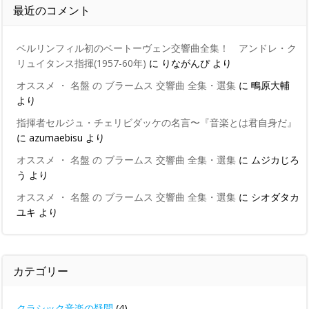
最近のコメント
ベルリンフィル初のベートーヴェン交響曲全集！ アンドレ・ク
リュイタンス指揮(1957-60年)
に
りながんぴ
より
オススメ ・ 名盤 の ブラームス 交響曲 全集・選集
に
鴫原大輔
より
指揮者セルジュ・チェリビダッケの名言〜『音楽とは君自身だ』
に
azumaebisu
より
オススメ ・ 名盤 の ブラームス 交響曲 全集・選集
に
ムジカじろ
う
より
オススメ ・ 名盤 の ブラームス 交響曲 全集・選集
に
シオダタカ
ユキ
より
カテゴリー
クラシック音楽の疑問
(4)