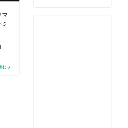
リマ
×ミ
]
読む