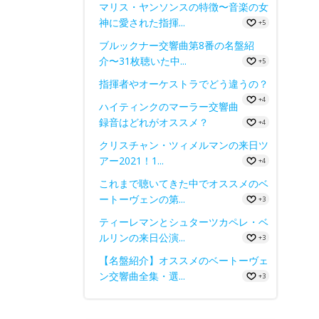
マリス・ヤンソンスの特徴〜音楽の女
神に愛された指揮...
+5
ブルックナー交響曲第8番の名盤紹
介〜31枚聴いた中...
+5
指揮者やオーケストラでどう違うの？
+4
ハイティンクのマーラー交響曲
録音はどれがオススメ？
+4
クリスチャン・ツィメルマンの来日ツ
アー2021！1...
+4
これまで聴いてきた中でオススメのベ
ートーヴェンの第...
+3
ティーレマンとシュターツカペレ・ベ
ルリンの来日公演...
+3
【名盤紹介】オススメのベートーヴェ
ン交響曲全集・選...
+3