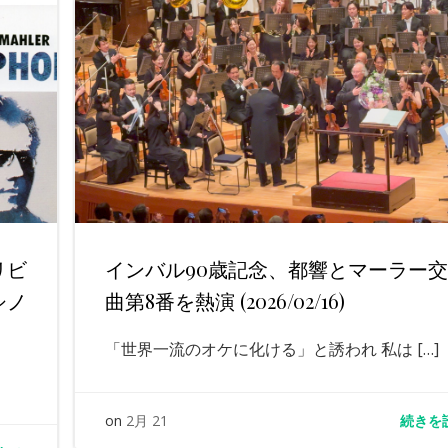
リビ
インバル90歳記念、都響とマーラー
シノ
曲第8番を熱演 (2026/02/16)
「世界一流のオケに化ける」と誘われ 私は […]
続きを
on
2月 21