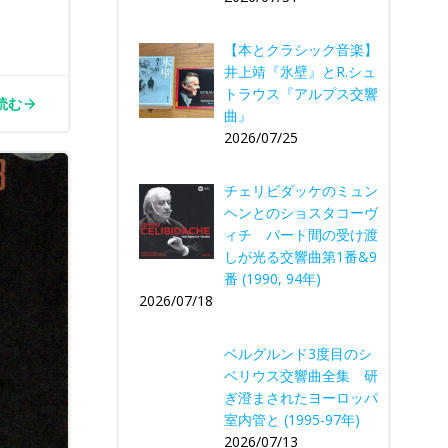
【本とクラシック音楽】
井上靖『氷壁』とR.シュ
トラウス『アルプス交響
読む
曲』
2026/07/25
チェリビダッケのミュン
ヘンとのショスタコーヴ
ィチ パート間の受け渡
しが光る交響曲第1番&9
番 (1990, 94年)
2026/07/18
ベルグルンド3度目のシ
ベリウス交響曲全集 研
ぎ澄まされたヨーロッパ
室内管と (1995-97年)
2026/07/13