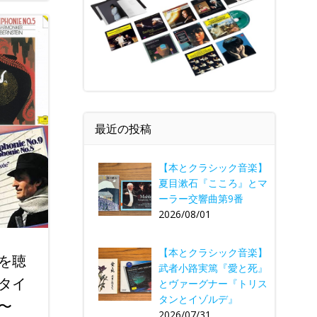
最近の投稿
【本とクラシック音楽】
夏目漱石『こころ』とマ
ーラー交響曲第9番
2026/08/01
【本とクラシック音楽】
を聴
武者小路実篤『愛と死』
タイ
とヴァーグナー『トリス
タンとイゾルデ』
〜
2026/07/31