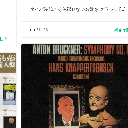
タイパ時代こそ色褪せない名盤を クラシッ […]
続きを
on
2月 13
む