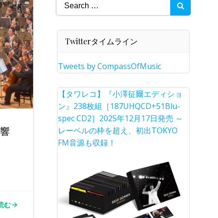
Search
for:
Twitterタイムライン
Tweets by CompassOfMusic
【タワレコ】『小澤征爾エディショ
ン』238枚組［187UHQCD+51Blu-
spec CD2］2025年12月17日発売 ～
交響
レーベルの枠を超え、初出TOKYO
FM音源も収録！
読む