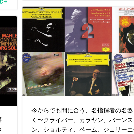
む
今からでも間に合う、名指揮者の名盤
番
く〜クライバー、カラヤン、バーンス
ウ
ン、ショルティ、ベーム、ジュリーニ