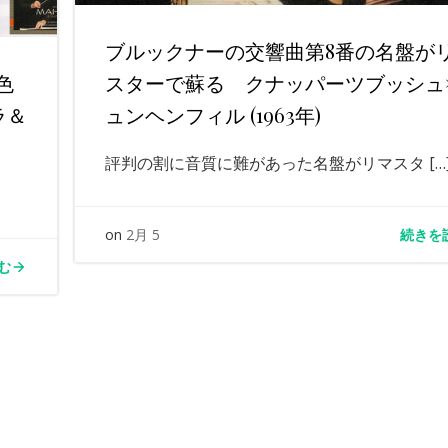
ブルックナーの交響曲第8番の名盤が
色
スターで蘇る クナッパーツブッシュ
ラ＆
ュンヘンフィル (1963年)
評判の割に音質に難があった名盤がリマスタ […
続きを
on
2月 5
む