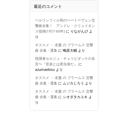
最近のコメント
ベルリンフィル初のベートーヴェン交
響曲全集！ アンドレ・クリュイタン
ス指揮(1957-60年)
に
りながんぴ
よ
り
オススメ ・ 名盤 の ブラームス 交響
曲 全集・選集
に
鴫原大輔
より
指揮者セルジュ・チェリビダッケの名
言〜『音楽とは君自身だ』
に
azumaebisu
より
オススメ ・ 名盤 の ブラームス 交響
曲 全集・選集
に
ムジカじろう
より
オススメ ・ 名盤 の ブラームス 交響
曲 全集・選集
に
シオダタカユキ
よ
り