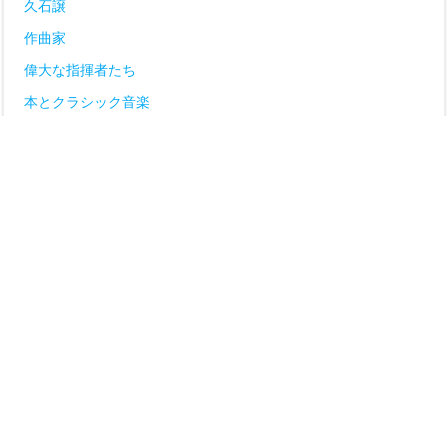
久石譲
作曲家
偉大な指揮者たち
本とクラシック音楽
演奏会の感想
特集
雑感
© 2026 Compass of Music.