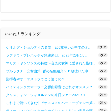
いいね！ランキング
ゲオルグ・ショルティの名盤 200枚聴いた中でのオ...
+20
ラファウ・ブレハッチが急遽来日、2023年2月にサ...
+5
マリス・ヤンソンスの特徴〜音楽の女神に愛された指揮...
+5
ブルックナー交響曲第8番の名盤紹介〜31枚聴いた中...
+5
指揮者やオーケストラでどう違うの？
+4
ハイティンクのマーラー交響曲録音はどれがオススメ？
+4
クリスチャン・ツィメルマンの来日ツアー2021！1...
+4
これまで聴いてきた中でオススメのベートーヴェンの第...
+3
ティーレマンとシュターツカペレ・ベルリンの来日公演...
+3