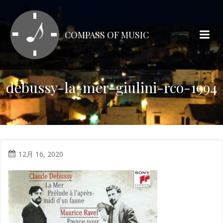
コ
ン
テ
COMPASS OF MUSIC
ン
ツ
へ
ス
debussy-la-mer-giulini-rco-1994
キ
ッ
プ
12月 16, 2020