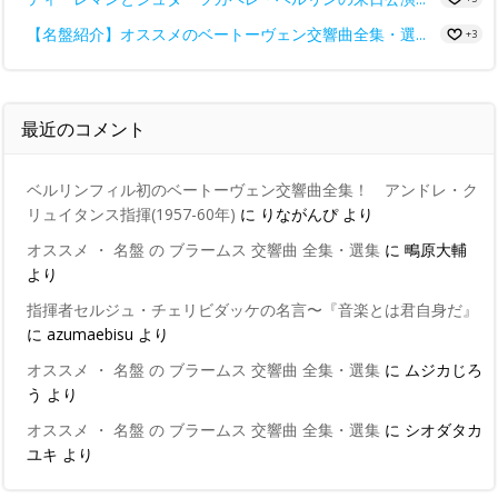
【名盤紹介】オススメのベートーヴェン交響曲全集・選...
+3
最近のコメント
ベルリンフィル初のベートーヴェン交響曲全集！ アンドレ・ク
リュイタンス指揮(1957-60年)
に
りながんぴ
より
オススメ ・ 名盤 の ブラームス 交響曲 全集・選集
に
鴫原大輔
より
指揮者セルジュ・チェリビダッケの名言〜『音楽とは君自身だ』
に
azumaebisu
より
オススメ ・ 名盤 の ブラームス 交響曲 全集・選集
に
ムジカじろ
う
より
オススメ ・ 名盤 の ブラームス 交響曲 全集・選集
に
シオダタカ
ユキ
より