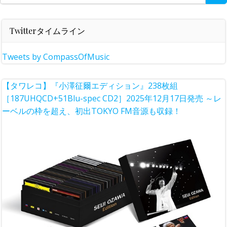
for:
Twitterタイムライン
Tweets by CompassOfMusic
【タワレコ】『小澤征爾エディション』238枚組
［187UHQCD+51Blu-spec CD2］2025年12月17日発売 ～レ
ーベルの枠を超え、初出TOKYO FM音源も収録！