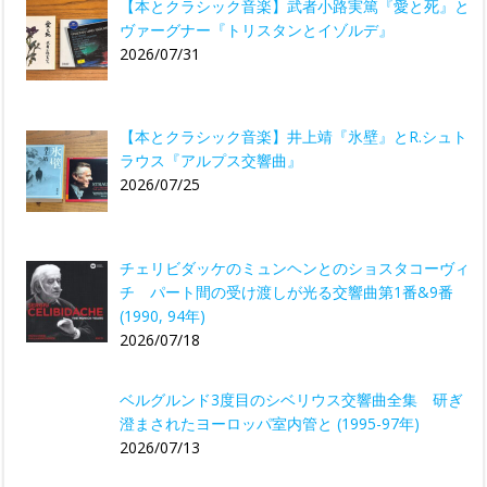
【本とクラシック音楽】武者小路実篤『愛と死』と
ヴァーグナー『トリスタンとイゾルデ』
2026/07/31
【本とクラシック音楽】井上靖『氷壁』とR.シュト
ラウス『アルプス交響曲』
2026/07/25
チェリビダッケのミュンヘンとのショスタコーヴィ
チ パート間の受け渡しが光る交響曲第1番&9番
(1990, 94年)
2026/07/18
ベルグルンド3度目のシベリウス交響曲全集 研ぎ
澄まされたヨーロッパ室内管と (1995-97年)
2026/07/13