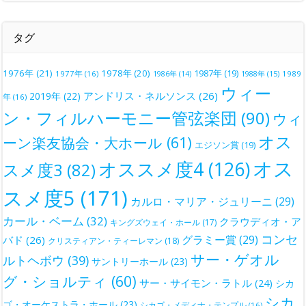
タグ
1976年
(21)
1978年
(20)
1987年
(19)
1977年
(16)
1988年
(15)
1989
1986年
(14)
ウィー
アンドリス・ネルソンス
(26)
2019年
(22)
年
(16)
ン・フィルハーモニー管弦楽団
(90)
ウィ
オス
ーン楽友協会・大ホール
(61)
エジソン賞
(19)
オス
オススメ度4
(126)
スメ度3
(82)
スメ度5
(171)
カルロ・マリア・ジュリーニ
(29)
カール・ベーム
(32)
クラウディオ・ア
キングズウェイ・ホール
(17)
コンセ
グラミー賞
(29)
バド
(26)
クリスティアン・ティーレマン
(18)
サー・ゲオル
ルトヘボウ
(39)
サントリーホール
(23)
グ・ショルティ
(60)
サー・サイモン・ラトル
(24)
シカ
シカ
ゴ・オーケストラ・ホール
(23)
シカゴ・メディナ・テンプル
(16)