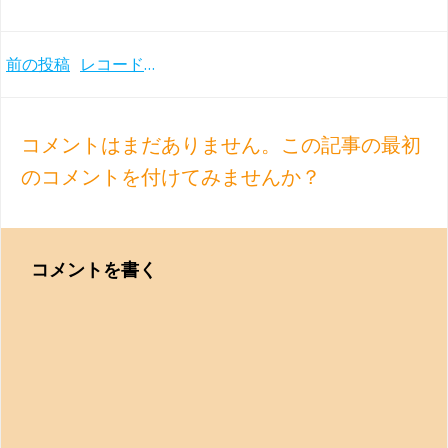
Post
前の投稿
レコードアカデミー賞受賞！ ジュリーニ＆コンセルトヘボウ管とのドビュッシー交響詩『海』他 (1994年)
navigation
コメントはまだありません。この記事の最初
のコメントを付けてみませんか？
コメントを書く