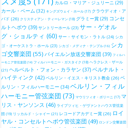
スメ度5
(171)
カルロ・マリア・ジュリーニ
(29)
カール・ベーム
(32)
クラウディオ・ア
キングズウェイ・ホール
(17)
コンセ
グラミー賞
(29)
バド
(26)
クリスティアン・ティーレマン
(18)
サー・ゲオル
ルトヘボウ
(39)
サントリーホール
(23)
グ・ショルティ
(60)
サー・サイモン・ラトル
(24)
シカ
シカ
ゴ・オーケストラ・ホール
(23)
シカゴ・メディナ・テンプル
(16)
ゴ交響楽団
(55)
バイエルン放送交響楽団
(39)
フィルハ
ヘラクレス・ザール
フィルハーモニー・ガスタイク
(18)
ーモニア管弦楽団
(14)
ベルナルト・
ヘルベルト・フォン・カラヤン
(37)
(21)
ハイティンク
(42)
ベ
ベルリン・イエス・キリスト教会
(26)
ベルリン・フィル
ルリン・フィルハーモニー
(34)
ハーモニー管弦楽団
(73)
マ
マウリツィオ・ポリーニ
(17)
リス・ヤンソンス
(46)
ライプツィヒ・ゲヴァントハウス管弦楽
ロイ
レコードアカデミー賞
(26)
団
(19)
リッカルド・シャイー
(21)
ヤル・コンセルトヘボウ管弦楽団
(49)
ロンドン交響楽団