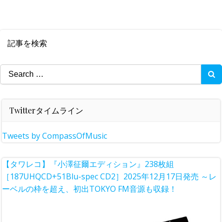
記事を検索
Search
for:
Twitterタイムライン
Tweets by CompassOfMusic
【タワレコ】『小澤征爾エディション』238枚組
［187UHQCD+51Blu-spec CD2］2025年12月17日発売 ～レ
ーベルの枠を超え、初出TOKYO FM音源も収録！