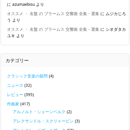
に
azumaebisu
より
オススメ ・ 名盤 の ブラームス 交響曲 全集・選集
に
ムジカじろ
う
より
オススメ ・ 名盤 の ブラームス 交響曲 全集・選集
に
シオダタカ
ユキ
より
カテゴリー
クラシック音楽の疑問
(4)
ニュース
(32)
レビュー
(395)
作曲家
(417)
アルノルト・シェーンベルク
(2)
アレクサンドル・スクリャービン
(3)