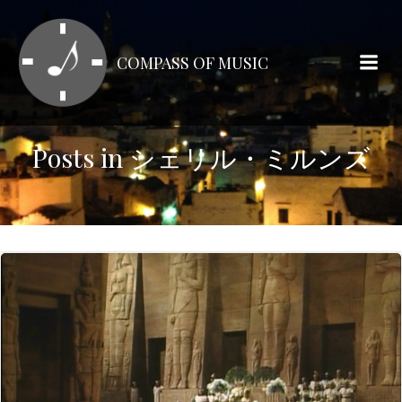
コ
ン
テ
COMPASS OF MUSIC
ン
ツ
へ
ス
Posts in シェリル・ミルンズ
キ
ッ
プ