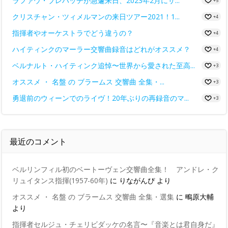
ラファウ・ブレハッチが急遽来日、2023年2月にサ...
+5
クリスチャン・ツィメルマンの来日ツアー2021！1...
+4
指揮者やオーケストラでどう違うの？
+4
ハイティンクのマーラー交響曲録音はどれがオススメ？
+4
ベルナルト・ハイティンク追悼〜世界から愛された至高...
+3
オススメ ・ 名盤 の ブラームス 交響曲 全集・...
+3
勇退前のウィーンでのライヴ！20年ぶりの再録音のマ...
+3
最近のコメント
ベルリンフィル初のベートーヴェン交響曲全集！ アンドレ・ク
リュイタンス指揮(1957-60年)
に
りながんぴ
より
オススメ ・ 名盤 の ブラームス 交響曲 全集・選集
に
鴫原大輔
より
指揮者セルジュ・チェリビダッケの名言〜『音楽とは君自身だ』