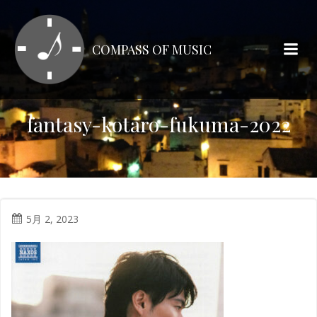
コ
ン
テ
COMPASS OF MUSIC
ン
ツ
へ
ス
fantasy-kotaro-fukuma-2022
キ
ッ
プ
5月 2, 2023