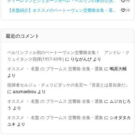
ティーレマンとシュターツカペレ・ベルリンの来日公演...
+3
【名盤紹介】オススメのベートーヴェン交響曲全集・選...
+3
最近のコメント
ベルリンフィル初のベートーヴェン交響曲全集！ アンドレ・ク
リュイタンス指揮(1957-60年)
に
りながんぴ
より
オススメ ・ 名盤 の ブラームス 交響曲 全集・選集
に
鴫原大輔
より
指揮者セルジュ・チェリビダッケの名言〜『音楽とは君自身だ』
に
azumaebisu
より
オススメ ・ 名盤 の ブラームス 交響曲 全集・選集
に
ムジカじろ
う
より
オススメ ・ 名盤 の ブラームス 交響曲 全集・選集
に
シオダタカ
ユキ
より