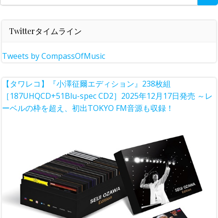
for:
Twitterタイムライン
Tweets by CompassOfMusic
【タワレコ】『小澤征爾エディション』238枚組
［187UHQCD+51Blu-spec CD2］2025年12月17日発売 ～レ
ーベルの枠を超え、初出TOKYO FM音源も収録！