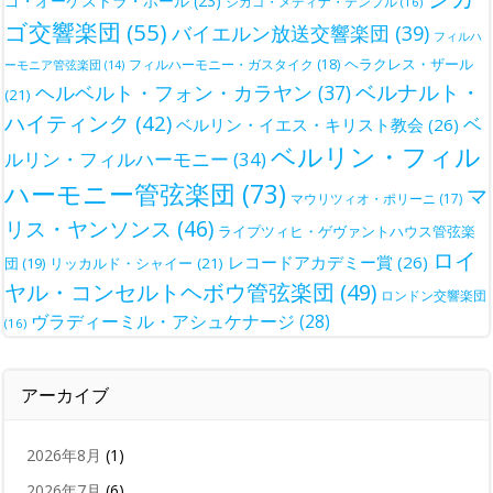
ゴ・オーケストラ・ホール
(23)
シカゴ・メディナ・テンプル
(16)
ゴ交響楽団
(55)
バイエルン放送交響楽団
(39)
フィルハ
ヘラクレス・ザール
フィルハーモニー・ガスタイク
(18)
ーモニア管弦楽団
(14)
ベルナルト・
ヘルベルト・フォン・カラヤン
(37)
(21)
ハイティンク
(42)
ベ
ベルリン・イエス・キリスト教会
(26)
ベルリン・フィル
ルリン・フィルハーモニー
(34)
ハーモニー管弦楽団
(73)
マ
マウリツィオ・ポリーニ
(17)
リス・ヤンソンス
(46)
ライプツィヒ・ゲヴァントハウス管弦楽
ロイ
レコードアカデミー賞
(26)
団
(19)
リッカルド・シャイー
(21)
ヤル・コンセルトヘボウ管弦楽団
(49)
ロンドン交響楽団
ヴラディーミル・アシュケナージ
(28)
(16)
アーカイブ
2026年8月
(1)
2026年7月
(6)