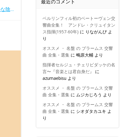
最近のコメント
細かな陰影 ブラームス交響曲第3番・4番 ナガノ＆ハンブルクフィル(2019・23年)
ベルリンフィル初のベートーヴェン交
響曲全集！ アンドレ・クリュイタン
ス指揮(1957-60年)
に
りながんぴ
よ
り
オススメ ・ 名盤 の ブラームス 交響
曲 全集・選集
に
鴫原大輔
より
指揮者セルジュ・チェリビダッケの名
言〜『音楽とは君自身だ』
に
azumaebisu
より
オススメ ・ 名盤 の ブラームス 交響
曲 全集・選集
に
ムジカじろう
より
オススメ ・ 名盤 の ブラームス 交響
曲 全集・選集
に
シオダタカユキ
よ
り