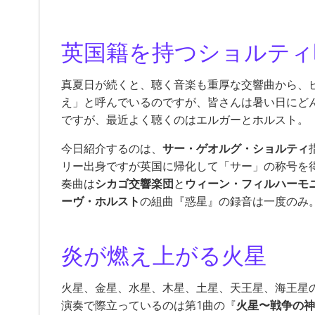
英国籍を持つショルティ
真夏日が続くと、聴く音楽も重厚な交響曲から、
え」と呼んでいるのですが、皆さんは暑い日にど
ですが、最近よく聴くのはエルガーとホルスト。
今日紹介するのは、
サー・ゲオルグ・ショルティ
リー出身ですが英国に帰化して「サー」の称号を
奏曲は
シカゴ交響楽団
と
ウィーン・フィルハーモ
ーヴ・ホルスト
の組曲『惑星』の録音は一度のみ
炎が燃え上がる火星
火星、金星、水星、木星、土星、天王星、海王星
演奏で際立っているのは第1曲の『
火星〜戦争の神