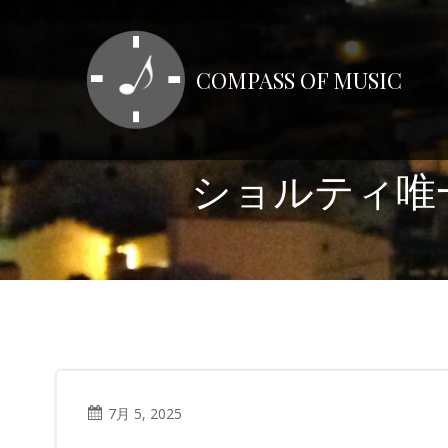
コ
ン
テ
COMPASS OF MUSIC
ン
ツ
へ
ス
ショルティ唯一
キ
ッ
プ
7月 5, 2025