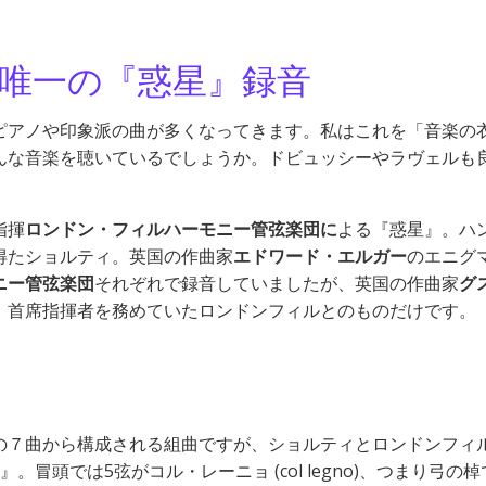
唯一の『惑星』録音
ピアノや印象派の曲が多くなってきます。私はこれを「音楽の
んな音楽を聴いているでしょうか。ドビュッシーやラヴェルも
指揮
ロンドン・フィルハーモニー管弦楽団に
よる『惑星』。ハ
得たショルティ。英国の作曲家
エドワード・エルガー
のエニグ
ニー管弦楽団
それぞれで録音していましたが、英国の作曲家
グ
。首席指揮者を務めていたロンドンフィルとのものだけです。
の７曲から構成される組曲ですが、ショルティとロンドンフィ
』。冒頭では5弦がコル・レーニョ (col legno)、つまり弓の