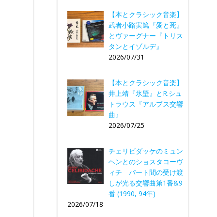
【本とクラシック音楽】
武者小路実篤『愛と死』
とヴァーグナー『トリス
タンとイゾルデ』
2026/07/31
【本とクラシック音楽】
井上靖『氷壁』とR.シュ
トラウス『アルプス交響
曲』
2026/07/25
チェリビダッケのミュン
ヘンとのショスタコーヴ
ィチ パート間の受け渡
しが光る交響曲第1番&9
番 (1990, 94年)
2026/07/18