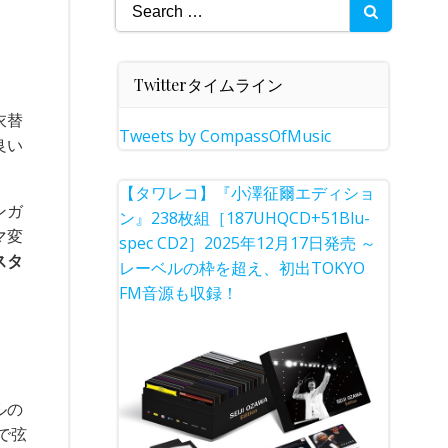
Search
for:
Twitterタイムライン
衣替
Tweets by CompassOfMusic
良い
【タワレコ】『小澤征爾エディショ
ンガ
ン』238枚組［187UHQCD+51Blu-
マ変
spec CD2］2025年12月17日発売 ～
スタ
レーベルの枠を超え、初出TOKYO
FM音源も収録！
ルの
棹で弦