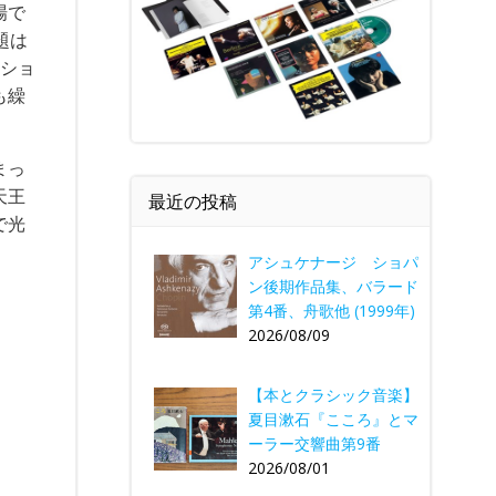
場で
題は
たショ
も繰
まっ
天王
最近の投稿
で光
アシュケナージ ショパ
ン後期作品集、バラード
第4番、舟歌他 (1999年)
2026/08/09
【本とクラシック音楽】
夏目漱石『こころ』とマ
ーラー交響曲第9番
2026/08/01