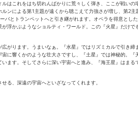
ィルはこれをはち切れんばかりに荒々しく弾き、ここが戦いの
ホルンによる第1主題が遠くから聴こえて力強さが増し、第2主
ューバとトランペットへと引き継がれます。オペラを得意とし
景が浮かぶようなショルティ・ワールド。この『火星』だけで
が広がります。うまいなぁ。『水星』ではリズミカルで引き締
宇宙に響くかのような壮大さですし、『土星』では神秘的。『
ています。そしてさらに深い宇宙へと進み、『海王星』はまる
。
させる、深遠の宇宙へといざなってくれます。