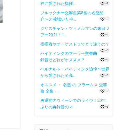
神に愛された指揮...
+5
ブルックナー交響曲第8番の名盤紹
介〜31枚聴いた中...
+5
クリスチャン・ツィメルマンの来日ツ
アー2021！1...
+4
指揮者やオーケストラでどう違うの？
+4
ハイティンクのマーラー交響曲
録音はどれがオススメ？
+4
ベルナルト・ハイティンク追悼〜世界
から愛された至高...
+3
オススメ ・ 名盤 の ブラームス 交響
曲 全集・...
+3
勇退前のウィーンでのライヴ！20年
ぶりの再録音のマ...
+3