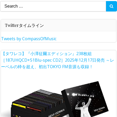
Search
for:
Twitterタイムライン
Tweets by CompassOfMusic
【タワレコ】『小澤征爾エディション』238枚組
［187UHQCD+51Blu-spec CD2］2025年12月17日発売 ～レ
ーベルの枠を超え、初出TOKYO FM音源も収録！