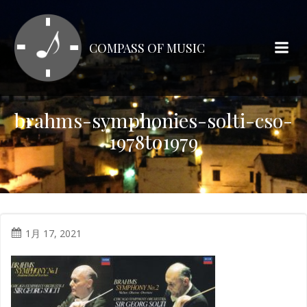
コ
ン
テ
COMPASS OF MUSIC
ン
ツ
へ
ス
brahms-symphonies-solti-cso-
キ
1978to1979
ッ
プ
1月 17, 2021