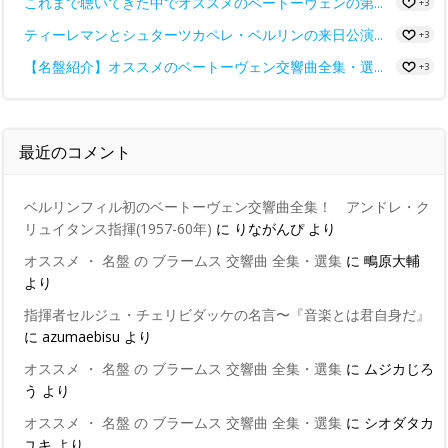
これまで聴いてきた中でオススメのベートーヴェンの第...
+3
ティーレマンとシュターツカペレ・ベルリンの来日公演...
+3
【名盤紹介】オススメのベートーヴェン交響曲全集・選...
+3
最近のコメント
ベルリンフィル初のベートーヴェン交響曲全集！ アンドレ・ク
リュイタンス指揮(1957-60年)
に
りながんぴ
より
オススメ ・ 名盤 の ブラームス 交響曲 全集・選集
に
鴫原大輔
より
指揮者セルジュ・チェリビダッケの名言〜『音楽とは君自身だ』
に
azumaebisu
より
オススメ ・ 名盤 の ブラームス 交響曲 全集・選集
に
ムジカじろ
う
より
オススメ ・ 名盤 の ブラームス 交響曲 全集・選集
に
シオダタカ
ユキ
より