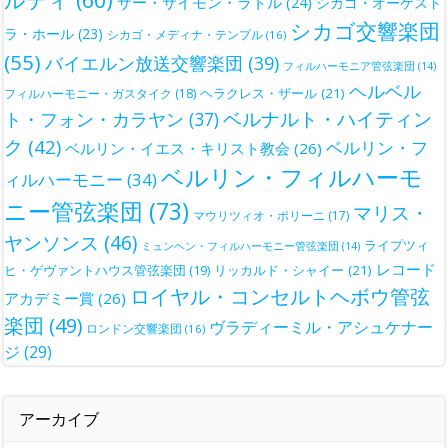
サー・サイモン・ラトル
(24)
シカゴ・オーケスト
シカゴ交響楽団
ラ・ホール
(23)
シカゴ・メディナ・テンプル
(16)
(55)
バイエルン放送交響楽団
(39)
フィルハーモニア管弦楽団
(14)
ヘルベル
ヘラクレス・ザール
(21)
フィルハーモニー・ガスタイク
(18)
ベルナルト・ハイティン
ト・フォン・カラヤン
(37)
ク
(42)
ベルリン・フ
ベルリン・イエス・キリスト教会
(26)
ベルリン・フィルハーモ
ィルハーモニー
(34)
ニー管弦楽団
(73)
マリス・
マウリツィオ・ポリーニ
(17)
ヤンソンス
(46)
ライプツィ
ミュンヘン・フィルハーモニー管弦楽団
(14)
レコード
ヒ・ゲヴァントハウス管弦楽団
(19)
リッカルド・シャイー
(21)
ロイヤル・コンセルトヘボウ管弦
アカデミー賞
(26)
楽団
(49)
ヴラディーミル・アシュケナー
ロンドン交響楽団
(16)
ジ
(29)
アーカイブ