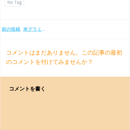
No Tag
Post
前の投稿
米グラミー賞で2冠に輝く サー・ゲオルグ・ショルティとシカゴ響の唯一のブラームス交響曲全集(1978-79年)
navigation
コメントはまだありません。この記事の最初
のコメントを付けてみませんか？
コメントを書く