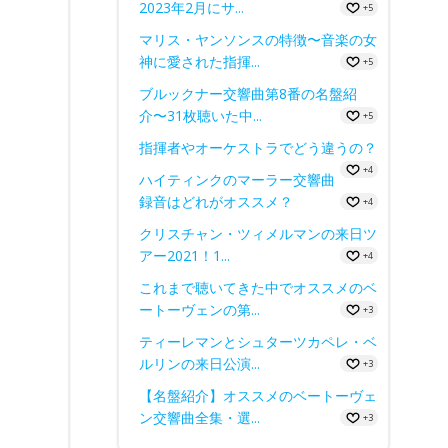
2023年2月にサ...
+5
マリス・ヤンソンスの特徴〜音楽の女
神に愛された指揮...
+5
ブルックナー交響曲第8番の名盤紹
介〜31枚聴いた中...
+5
指揮者やオーケストラでどう違うの？
+4
ハイティンクのマーラー交響曲
録音はどれがオススメ？
+4
クリスチャン・ツィメルマンの来日ツ
アー2021！1...
+4
これまで聴いてきた中でオススメのベ
ートーヴェンの第...
+3
ティーレマンとシュターツカペレ・ベ
ルリンの来日公演...
+3
【名盤紹介】オススメのベートーヴェ
ン交響曲全集・選...
+3