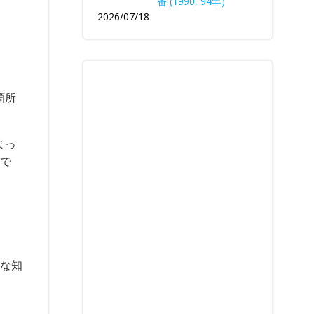
番 (1990, 94年)
2026/07/18
箇所
まっ
いで
ルな知