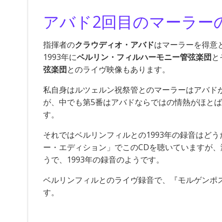
アバド2回目のマーラー
指揮者の
クラウディオ・アバド
はマーラーを得意と
1993年に
ベルリン・フィルハーモニー管弦楽団
と
弦楽団
とのライヴ映像もあります。
私自身はルツェルン祝祭管とのマーラーはアバド
が、中でも第5番はアバドならではの情熱がほと
す。
それではベルリンフィルとの1993年の録音はど
ー・エディション」でこのCDを聴いていますが、
うで、1993年の録音のようです。
ベルリンフィルとのライヴ録音で、『モルゲンポ
す。