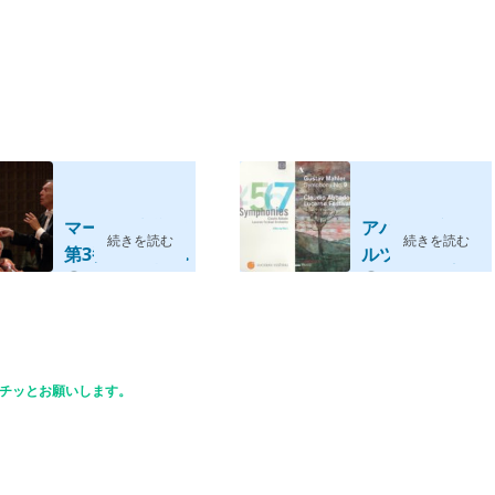
マーラー交響曲
アバドの境地
続きを読む
続きを読む
第3番 アバド/ル
ルツェルン祝祭
ツェルン祝祭管
2020/11/21
管とのマーラー
2021/07/26
(2007年)
交響曲集(2003-
10年)
チッとお願いします。