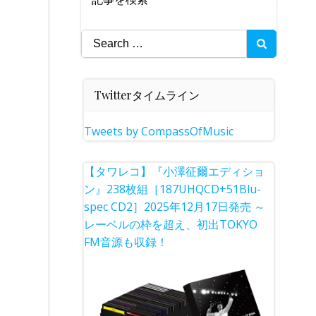
Search
for:
Twitterタイムライン
Tweets by CompassOfMusic
【タワレコ】『小澤征爾エディショ
ン』238枚組［187UHQCD+51Blu-
spec CD2］2025年12月17日発売 ～
レーベルの枠を超え、初出TOKYO
FM音源も収録！