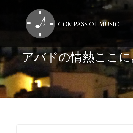
コ
ン
テ
COMPASS OF MUSIC
ン
ツ
へ
ス
アバドの情熱ここに
キ
ッ
プ