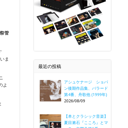
、
祭管
す
ていま
最近の投稿
ニ
アシュケナージ ショパ
のよ
ン後期作品集、バラード
第4番、舟歌他 (1999年)
2026/08/09
ま
【本とクラシック音楽】
夏目漱石『こころ』とマ