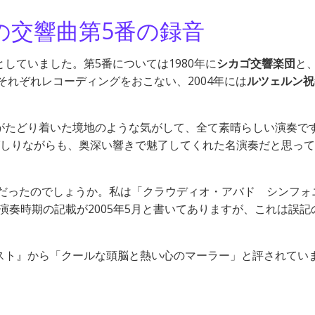
の交響曲第5番の録音
していました。第5番については1980年に
シカゴ交響楽団
と
それぞれレコーディングをおこない、2004年には
ルツェルン祝
がたどり着いた境地のような気がして、全て素晴らしい演奏で
ばしりながらも、奥深い響きで魅了してくれた名演奏だと思っ
うだったのでしょうか。私は「クラウディオ・アバド シンフォ
演奏時期の記載が2005年5月と書いてありますが、これは誤記
スト』から「クールな頭脳と熱い心のマーラー」と評されてい