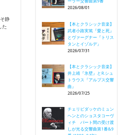
ーラー交響曲第9番
2026/08/01
こそ静
【本とクラシック音楽】
した
武者小路実篤『愛と死』
とヴァーグナー『トリス
タンとイゾルデ』
。
2026/07/31
【本とクラシック音楽】
井上靖『氷壁』とR.シュ
トラウス『アルプス交響
曲』
2026/07/25
チェリビダッケのミュン
ヘンとのショスタコーヴ
ィチ パート間の受け渡
しが光る交響曲第1番&9