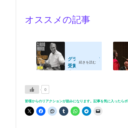
オススメの記事
グラモフォン賞
続きを読む
受賞、古巣ベル
リンフィルでの
2021/05/30
マーラー交響曲
第6番「悲劇
0
的」 アバ...
皆様からのリアクションが励みになります。記事を気に入ったらポ