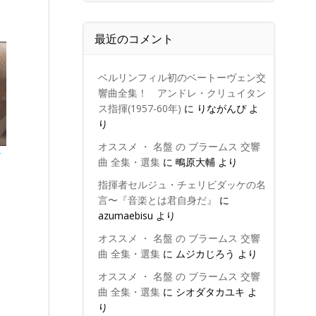
最近のコメント
ベルリンフィル初のベートーヴェン交
響曲全集！ アンドレ・クリュイタン
ス指揮(1957-60年)
に
りながんぴ
よ
り
オススメ ・ 名盤 の ブラームス 交響
介
曲 全集・選集
に
鴫原大輔
より
指揮者セルジュ・チェリビダッケの名
言〜『音楽とは君自身だ』
に
azumaebisu
より
オススメ ・ 名盤 の ブラームス 交響
曲 全集・選集
に
ムジカじろう
より
オススメ ・ 名盤 の ブラームス 交響
曲 全集・選集
に
シオダタカユキ
よ
り