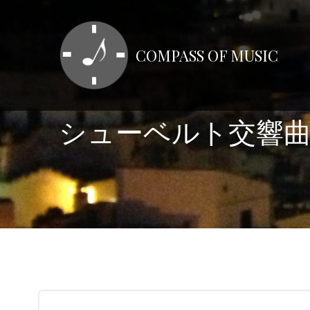
コ
ン
テ
COMPASS OF MUSIC
ン
ツ
へ
ス
シューベルト交響曲
キ
ッ
プ