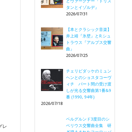
とヴァーグナー『トリス
タンとイゾルデ』
2026/07/31
【本とクラシック音楽】
井上靖『氷壁』とR.シュ
トラウス『アルプス交響
曲』
2026/07/25
チェリビダッケのミュン
ヘンとのショスタコーヴ
ィチ パート間の受け渡
しが光る交響曲第1番&9
番 (1990, 94年)
2026/07/18
ベルグルンド3度目のシ
ベリウス交響曲全集 研
グレ
ぎ澄まされたヨーロッパ