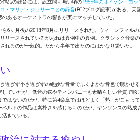
の作品の録音には、設立間も無い頃の
1958年のオイゲン・ヨッ
カルロ・マリア・ジュリーニとの録音
(FC2ブログ記事)がある。天
感のあるオーケストラの響きが実にマッチしていた。
ら6ヶ月後の2018年8月にリリースされた。ウィーンフィルの
でリリースされているがあれは異例中の異例。クラシック音楽
スされるのが一般的。だから半年で出たのにはかなり驚いた。
熱い
大き過ぎず小さ過ぎずの絶妙な音量でふくよかな音色で聴かせ
定していたが、低音の弦やティンパニーも素晴らしい音質で聴
けではないのだが、特に第4楽章ではほどよく「熱」がこもっ
ーベルトの作品は素朴さを感じるものだが、ヤンソンスの熟成
も活きている。
政治に対する癒やし