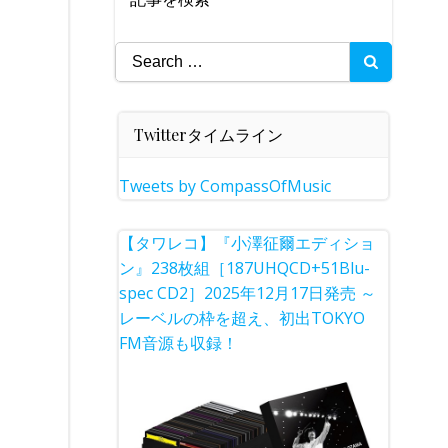
Search
for:
Twitterタイムライン
Tweets by CompassOfMusic
【タワレコ】『小澤征爾エディショ
ン』238枚組［187UHQCD+51Blu-
spec CD2］2025年12月17日発売 ～
レーベルの枠を超え、初出TOKYO
FM音源も収録！