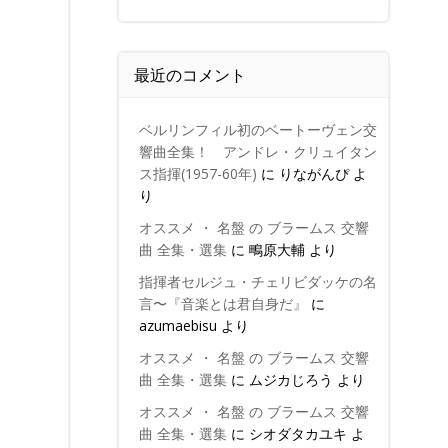
最近のコメント
ベルリンフィル初のベートーヴェン交
響曲全集！ アンドレ・クリュイタン
ス指揮(1957-60年)
に
りながんぴ
よ
り
オススメ ・ 名盤 の ブラームス 交響
曲 全集・選集
に
鴫原大輔
より
指揮者セルジュ・チェリビダッケの名
言〜『音楽とは君自身だ』
に
azumaebisu
より
オススメ ・ 名盤 の ブラームス 交響
曲 全集・選集
に
ムジカじろう
より
オススメ ・ 名盤 の ブラームス 交響
曲 全集・選集
に
シオダタカユキ
よ