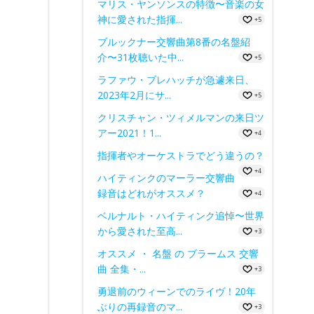
マリス・ヤンソンスの特徴〜音楽の女
神に愛された指揮...
+5
ブルックナー交響曲第8番の名盤紹
介〜31枚聴いた中...
+5
ラファウ・ブレハッチが急遽来日、
2023年2月にサ...
+5
クリスチャン・ツィメルマンの来日ツ
アー2021！1...
+4
指揮者やオーケストラでどう違うの？
+4
ハイティンクのマーラー交響曲
録音はどれがオススメ？
+4
ベルナルト・ハイティンク追悼〜世界
から愛された至高...
+3
オススメ ・ 名盤 の ブラームス 交響
曲 全集・...
+3
勇退前のウィーンでのライヴ！20年
ぶりの再録音のマ...
+3