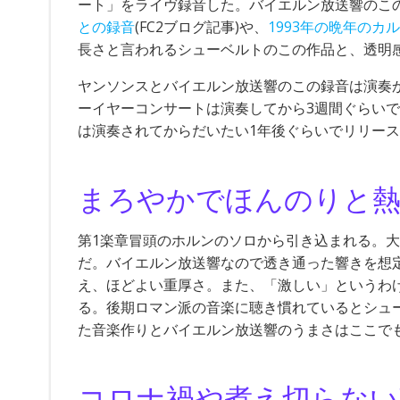
ート」をライヴ録音した。バイエルン放送響のこ
との録音
(FC2ブログ記事)や、
1993年の晩年の
長さと言われるシューベルトのこの作品と、透明
ヤンソンスとバイエルン放送響のこの録音は演奏か
ーイヤーコンサートは演奏してから3週間ぐらい
は演奏されてからだいたい1年後ぐらいでリリー
まろやかでほんのりと
第1楽章冒頭のホルンのソロから引き込まれる。
だ。バイエルン放送響なので透き通った響きを想
え、ほどよい重厚さ。また、「激しい」というわ
る。後期ロマン派の音楽に聴き慣れているとシュ
た音楽作りとバイエルン放送響のうまさはここで
コロナ禍や煮え切らない