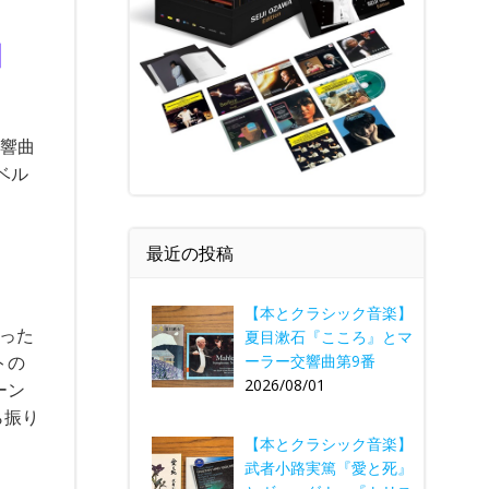
曲
交響曲
ベル
最近の投稿
【本とクラシック音楽】
かった
夏目漱石『こころ』とマ
ーラー交響曲第9番
トの
2026/08/01
ーン
ら振り
【本とクラシック音楽】
武者小路実篤『愛と死』