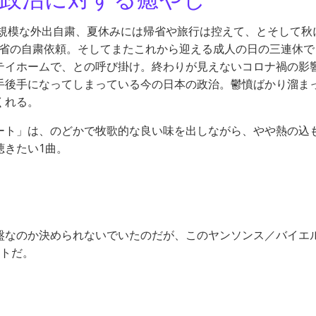
大規模な外出自粛、夏休みには帰省や旅行は控えて、とそして秋
帰省の自粛依頼。そしてまたこれから迎える成人の日の三連休で
テイホームで、との呼び掛け。終わりが見えないコロナ禍の影
手後手になってしまっている今の日本の政治。鬱憤ばかり溜ま
くれる。
ート」は、のどかで牧歌的な良い味を出しながら、やや熱の込
聴きたい1曲。
盤なのか決められないでいたのだが、このヤンソンス／バイエ
ストだ。