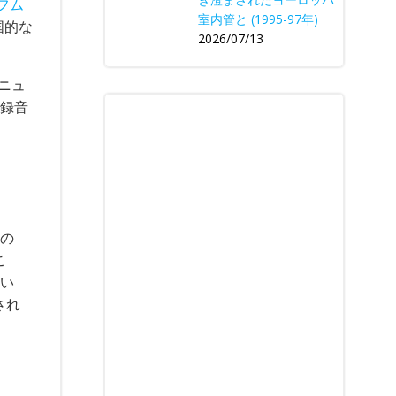
フム
室内管と (1995-97年)
国的な
2026/07/13
ニュ
の録音
るの
こ
てい
され