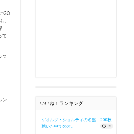
にGO
も、
響
って
もっ
ルン
いいね！ランキング
ゲオルグ・ショルティの名盤 200枚
聴いた中でのオ...
+20