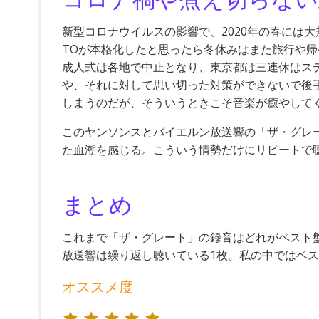
新型コロナウイルスの影響で、2020年の春には
TOが本格化したと思ったら冬休みはまた旅行や
成人式は各地で中止となり、東京都は三連休はス
や、それに対して思い切った対策ができないで後
しまうのだが、そういうときこそ音楽が癒やして
このヤンソンスとバイエルン放送響の「ザ・グレ
た血潮を感じる。こういう情勢だけにリピートで
まとめ
これまで「ザ・グレート」の録音はどれがベスト
放送響は繰り返し聴いている1枚。私の中ではベ
オススメ度
評価 :5/5。