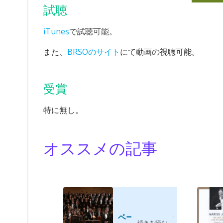
試聴
iTunes
で試聴可能。
また、
BRSOのサイト
にて動画の視聴可能。
受賞
特に無し。
オススメの記事
ベートーヴェン
続きを読む