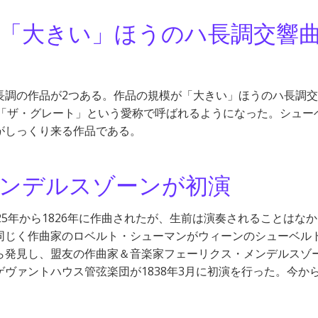
「大きい」ほうのハ長調交響
長調の作品が2つある。作品の規模が「大きい」ほうのハ長調
で、「ザ・グレート」という愛称で呼ばれるようになった。シュー
がしっくり来る作品である。
ンデルスゾーンが初演
5年から1826年に作曲されたが、生前は演奏されることはな
同じく作曲家のロベルト・シューマンがウィーンのシューベル
ら発見し、盟友の作曲家＆音楽家フェーリクス・メンデルスゾ
ヴァントハウス管弦楽団が1838年3月に初演を行った。今か