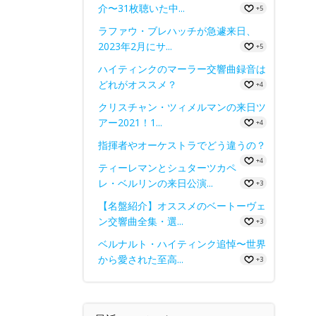
介〜31枚聴いた中...
+5
ラファウ・ブレハッチが急遽来日、
2023年2月にサ...
+5
ハイティンクのマーラー交響曲録音は
どれがオススメ？
+4
クリスチャン・ツィメルマンの来日ツ
アー2021！1...
+4
指揮者やオーケストラでどう違うの？
+4
ティーレマンとシュターツカペ
レ・ベルリンの来日公演...
+3
【名盤紹介】オススメのベートーヴェ
ン交響曲全集・選...
+3
ベルナルト・ハイティンク追悼〜世界
から愛された至高...
+3