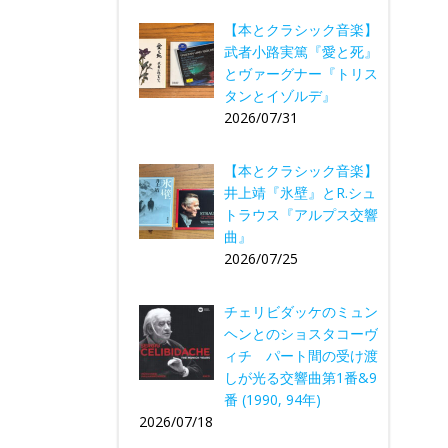
【本とクラシック音楽】
武者小路実篤『愛と死』
とヴァーグナー『トリス
タンとイゾルデ』
2026/07/31
【本とクラシック音楽】
井上靖『氷壁』とR.シュ
トラウス『アルプス交響
曲』
2026/07/25
チェリビダッケのミュン
ヘンとのショスタコーヴ
ィチ パート間の受け渡
しが光る交響曲第1番&9
番 (1990, 94年)
2026/07/18