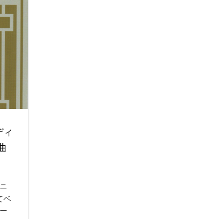
ディ
曲
ニ
てベ
ー