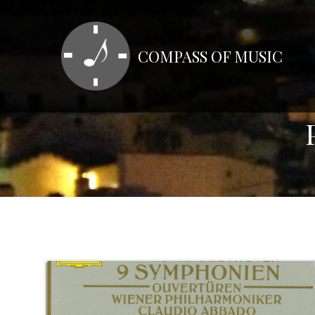
コ
ン
テ
COMPASS OF MUSIC
ン
ツ
へ
ス
キ
ッ
プ