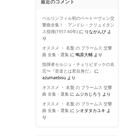
最近のコメント
ベルリンフィル初のベートーヴェン交
響曲全集！ アンドレ・クリュイタン
ス指揮(1957-60年)
に
りながんぴ
よ
り
オススメ ・ 名盤 の ブラームス 交響
曲 全集・選集
に
鴫原大輔
より
指揮者セルジュ・チェリビダッケの名
言〜『音楽とは君自身だ』
に
azumaebisu
より
オススメ ・ 名盤 の ブラームス 交響
曲 全集・選集
に
ムジカじろう
より
オススメ ・ 名盤 の ブラームス 交響
曲 全集・選集
に
シオダタカユキ
よ
り