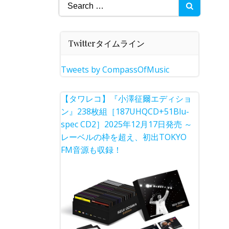
Search
for:
Twitterタイムライン
Tweets by CompassOfMusic
【タワレコ】『小澤征爾エディショ
ン』238枚組［187UHQCD+51Blu-
spec CD2］2025年12月17日発売 ～
レーベルの枠を超え、初出TOKYO
FM音源も収録！