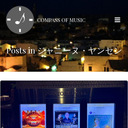
コ
ン
テ
COMPASS OF MUSIC
ン
ツ
へ
ス
Posts in ジャニーヌ・ヤンセン
キ
ッ
プ