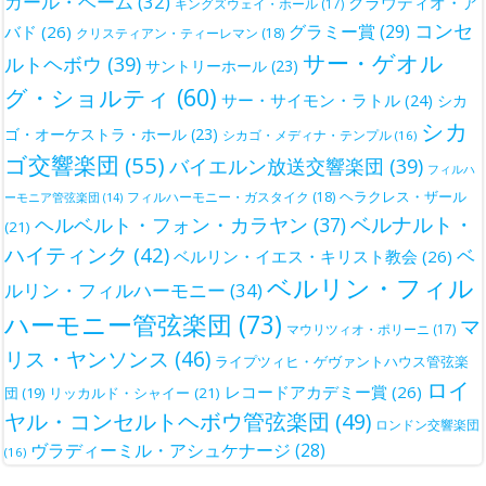
カール・ベーム
(32)
クラウディオ・ア
キングズウェイ・ホール
(17)
コンセ
グラミー賞
(29)
バド
(26)
クリスティアン・ティーレマン
(18)
サー・ゲオル
ルトヘボウ
(39)
サントリーホール
(23)
グ・ショルティ
(60)
サー・サイモン・ラトル
(24)
シカ
シカ
ゴ・オーケストラ・ホール
(23)
シカゴ・メディナ・テンプル
(16)
ゴ交響楽団
(55)
バイエルン放送交響楽団
(39)
フィルハ
ヘラクレス・ザール
フィルハーモニー・ガスタイク
(18)
ーモニア管弦楽団
(14)
ベルナルト・
ヘルベルト・フォン・カラヤン
(37)
(21)
ハイティンク
(42)
ベ
ベルリン・イエス・キリスト教会
(26)
ベルリン・フィル
ルリン・フィルハーモニー
(34)
ハーモニー管弦楽団
(73)
マ
マウリツィオ・ポリーニ
(17)
リス・ヤンソンス
(46)
ライプツィヒ・ゲヴァントハウス管弦楽
ロイ
レコードアカデミー賞
(26)
団
(19)
リッカルド・シャイー
(21)
ヤル・コンセルトヘボウ管弦楽団
(49)
ロンドン交響楽団
ヴラディーミル・アシュケナージ
(28)
(16)