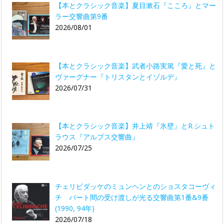
【本とクラシック音楽】夏目漱石『こころ』とマー
ラー交響曲第9番
2026/08/01
【本とクラシック音楽】武者小路実篤『愛と死』と
ヴァーグナー『トリスタンとイゾルデ』
2026/07/31
【本とクラシック音楽】井上靖『氷壁』とR.シュト
ラウス『アルプス交響曲』
2026/07/25
チェリビダッケのミュンヘンとのショスタコーヴィ
チ パート間の受け渡しが光る交響曲第1番&9番
(1990, 94年)
2026/07/18