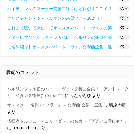
ハイティンクのマーラー交響曲録音はどれがオススメ？
+4
クリスチャン・ツィメルマンの来日ツアー2021！1...
+4
これまで聴いてきた中でオススメのベートーヴェンの第...
+3
ティーレマンとシュターツカペレ・ベルリンの来日公演...
+3
【名盤紹介】オススメのベートーヴェン交響曲全集・選...
+3
最近のコメント
ベルリンフィル初のベートーヴェン交響曲全集！ アンドレ・ク
リュイタンス指揮(1957-60年)
に
りながんぴ
より
オススメ ・ 名盤 の ブラームス 交響曲 全集・選集
に
鴫原大輔
より
指揮者セルジュ・チェリビダッケの名言〜『音楽とは君自身だ』
に
azumaebisu
より