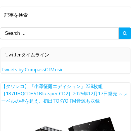
記事を検索
Search
for:
Twitterタイムライン
Tweets by CompassOfMusic
【タワレコ】『小澤征爾エディション』238枚組
［187UHQCD+51Blu-spec CD2］2025年12月17日発売 ～レ
ーベルの枠を超え、初出TOKYO FM音源も収録！