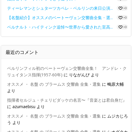
ティーレマンとシュターツカペレ・ベルリンの来日公演...
+3
【名盤紹介】オススメのベートーヴェン交響曲全集・選...
+3
ベルナルト・ハイティンク追悼〜世界から愛された至高...
+3
最近のコメント
ベルリンフィル初のベートーヴェン交響曲全集！ アンドレ・ク
リュイタンス指揮(1957-60年)
に
りながんぴ
より
オススメ ・ 名盤 の ブラームス 交響曲 全集・選集
に
鴫原大輔
より
指揮者セルジュ・チェリビダッケの名言〜『音楽とは君自身だ』
に
azumaebisu
より
オススメ ・ 名盤 の ブラームス 交響曲 全集・選集
に
ムジカじろ
う
より
オススメ ・ 名盤 の ブラームス 交響曲 全集・選集
に
シオダタカ