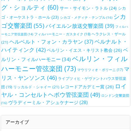
グ・ショルティ
(60)
サー・サイモン・ラトル
(24)
シカ
シカ
ゴ・オーケストラ・ホール
(23)
シカゴ・メディナ・テンプル
(16)
ゴ交響楽団
(55)
バイエルン放送交響楽団
(39)
フィルハ
ヘラクレス・ザール
フィルハーモニー・ガスタイク
(18)
ーモニア管弦楽団
(14)
ベルナルト・
ヘルベルト・フォン・カラヤン
(37)
(21)
ハイティンク
(42)
ベ
ベルリン・イエス・キリスト教会
(26)
ベルリン・フィル
ルリン・フィルハーモニー
(34)
ハーモニー管弦楽団
(73)
マ
マウリツィオ・ポリーニ
(17)
リス・ヤンソンス
(46)
ライプツィヒ・ゲヴァントハウス管弦楽
ロイ
レコードアカデミー賞
(26)
団
(19)
リッカルド・シャイー
(21)
ヤル・コンセルトヘボウ管弦楽団
(49)
ロンドン交響楽団
ヴラディーミル・アシュケナージ
(28)
(16)
アーカイブ