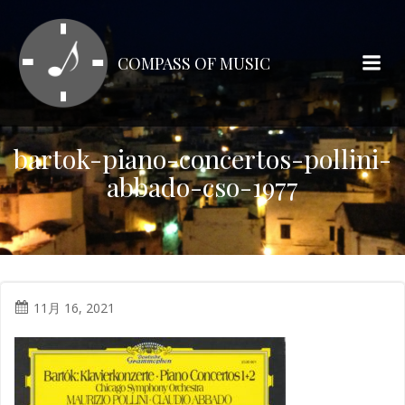
コ
ン
テ
COMPASS OF MUSIC
ン
ツ
へ
ス
bartok-piano-concertos-pollini-
キ
abbado-cso-1977
ッ
プ
11月 16, 2021