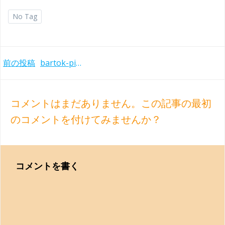
No Tag
Post
前の投稿
bartok-piano-concertos-pollini-abbado-cso-1977
navigation
コメントはまだありません。この記事の最初
のコメントを付けてみませんか？
コメントを書く