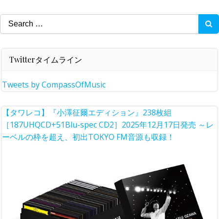
Search
for:
Twitterタイムライン
Tweets by CompassOfMusic
【タワレコ】『小澤征爾エディション』238枚組
［187UHQCD+51Blu-spec CD2］2025年12月17日発売 ～レ
ーベルの枠を超え、初出TOKYO FM音源も収録！