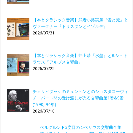
【本とクラシック音楽】武者小路実篤『愛と死』と
ヴァーグナー『トリスタンとイゾルデ』
2026/07/31
【本とクラシック音楽】井上靖『氷壁』とR.シュト
ラウス『アルプス交響曲』
2026/07/25
チェリビダッケのミュンヘンとのショスタコーヴィ
チ パート間の受け渡しが光る交響曲第1番&9番
(1990, 94年)
2026/07/18
ベルグルンド3度目のシベリウス交響曲全集