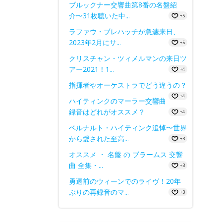
ブルックナー交響曲第8番の名盤紹
介〜31枚聴いた中...
+5
ラファウ・ブレハッチが急遽来日、
2023年2月にサ...
+5
クリスチャン・ツィメルマンの来日ツ
アー2021！1...
+4
指揮者やオーケストラでどう違うの？
+4
ハイティンクのマーラー交響曲
録音はどれがオススメ？
+4
ベルナルト・ハイティンク追悼〜世界
から愛された至高...
+3
オススメ ・ 名盤 の ブラームス 交響
曲 全集・...
+3
勇退前のウィーンでのライヴ！20年
ぶりの再録音のマ...
+3