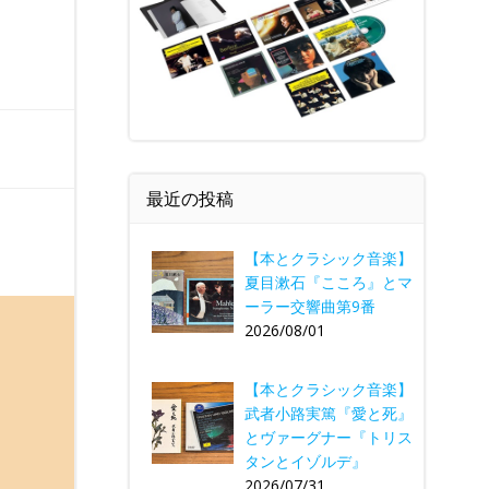
最近の投稿
【本とクラシック音楽】
夏目漱石『こころ』とマ
ーラー交響曲第9番
2026/08/01
【本とクラシック音楽】
武者小路実篤『愛と死』
とヴァーグナー『トリス
タンとイゾルデ』
2026/07/31