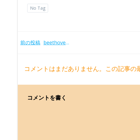
No Tag
Post
前の投稿
beethoven-piano-concertos-buchbinder-2019to2020
navigation
コメントはまだありません。この記事の
コメントを書く