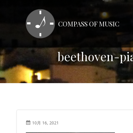
コ
ン
テ
COMPASS OF MUSIC
ン
ツ
へ
ス
beethoven-pi
キ
ッ
プ
10月 16, 2021