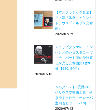
【本とクラシック音楽】
井上靖『氷壁』とR.シュ
トラウス『アルプス交響
曲』
2026/07/25
チェリビダッケのミュン
ヘンとのショスタコーヴ
ィチ パート間の受け渡
しが光る交響曲第1番&9
番 (1990, 94年)
2026/07/18
ベルグルンド3度目のシ
ベリウス交響曲全集 研
ぎ澄まされたヨーロッパ
室内管と (1995-97年)
2026/07/13