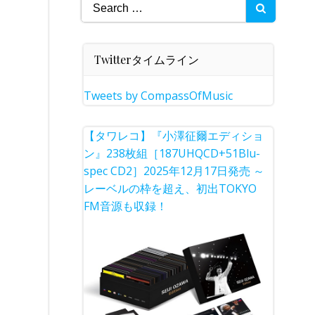
Search
for:
Twitterタイムライン
Tweets by CompassOfMusic
【タワレコ】『小澤征爾エディショ
ン』238枚組［187UHQCD+51Blu-
spec CD2］2025年12月17日発売 ～
レーベルの枠を超え、初出TOKYO
FM音源も収録！