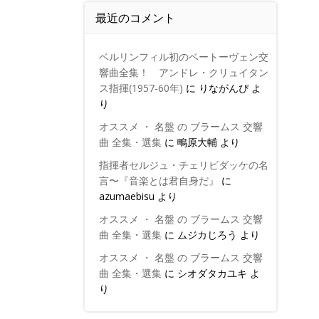
最近のコメント
ベルリンフィル初のベートーヴェン交
響曲全集！ アンドレ・クリュイタン
ス指揮(1957-60年)
に
りながんぴ
よ
り
オススメ ・ 名盤 の ブラームス 交響
曲 全集・選集
に
鴫原大輔
より
指揮者セルジュ・チェリビダッケの名
言〜『音楽とは君自身だ』
に
azumaebisu
より
オススメ ・ 名盤 の ブラームス 交響
曲 全集・選集
に
ムジカじろう
より
オススメ ・ 名盤 の ブラームス 交響
曲 全集・選集
に
シオダタカユキ
よ
り