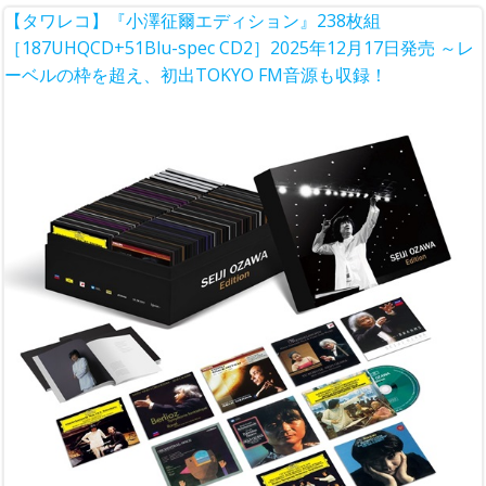
【タワレコ】『小澤征爾エディション』238枚組
［187UHQCD+51Blu-spec CD2］2025年12月17日発売 ～レ
ーベルの枠を超え、初出TOKYO FM音源も収録！