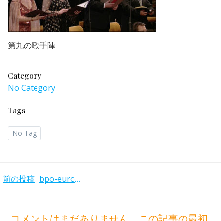
第九の歌手陣
Category
No Category
Tags
No Tag
Post
前の投稿
bpo-europe-concert-2000-3
navigation
コメントはまだありません。この記事の最初