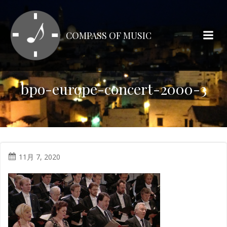
コ
ン
テ
COMPASS OF MUSIC
ン
ツ
へ
ス
bpo-europe-concert-2000-3
キ
ッ
プ
11月 7, 2020