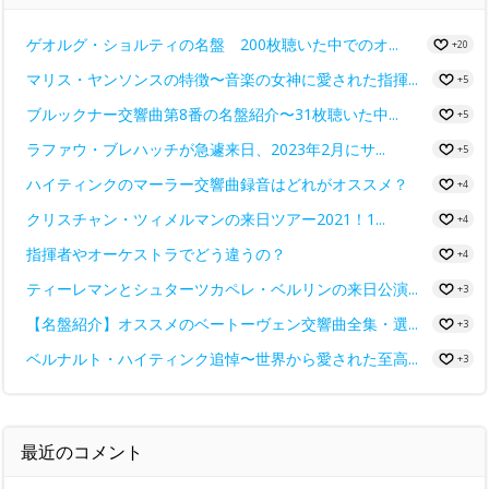
ゲオルグ・ショルティの名盤 200枚聴いた中でのオ...
+20
マリス・ヤンソンスの特徴〜音楽の女神に愛された指揮...
+5
ブルックナー交響曲第8番の名盤紹介〜31枚聴いた中...
+5
ラファウ・ブレハッチが急遽来日、2023年2月にサ...
+5
ハイティンクのマーラー交響曲録音はどれがオススメ？
+4
クリスチャン・ツィメルマンの来日ツアー2021！1...
+4
指揮者やオーケストラでどう違うの？
+4
ティーレマンとシュターツカペレ・ベルリンの来日公演...
+3
【名盤紹介】オススメのベートーヴェン交響曲全集・選...
+3
ベルナルト・ハイティンク追悼〜世界から愛された至高...
+3
最近のコメント