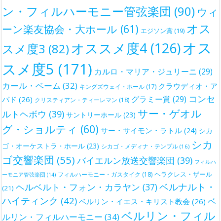
ン・フィルハーモニー管弦楽団
(90)
ウィ
オス
ーン楽友協会・大ホール
(61)
エジソン賞
(19)
オス
オススメ度4
(126)
スメ度3
(82)
スメ度5
(171)
カルロ・マリア・ジュリーニ
(29)
カール・ベーム
(32)
クラウディオ・ア
キングズウェイ・ホール
(17)
コンセ
グラミー賞
(29)
バド
(26)
クリスティアン・ティーレマン
(18)
サー・ゲオル
ルトヘボウ
(39)
サントリーホール
(23)
グ・ショルティ
(60)
サー・サイモン・ラトル
(24)
シカ
シカ
ゴ・オーケストラ・ホール
(23)
シカゴ・メディナ・テンプル
(16)
ゴ交響楽団
(55)
バイエルン放送交響楽団
(39)
フィルハ
ヘラクレス・ザール
フィルハーモニー・ガスタイク
(18)
ーモニア管弦楽団
(14)
ベルナルト・
ヘルベルト・フォン・カラヤン
(37)
(21)
ハイティンク
(42)
ベ
ベルリン・イエス・キリスト教会
(26)
ベルリン・フィル
ルリン・フィルハーモニー
(34)