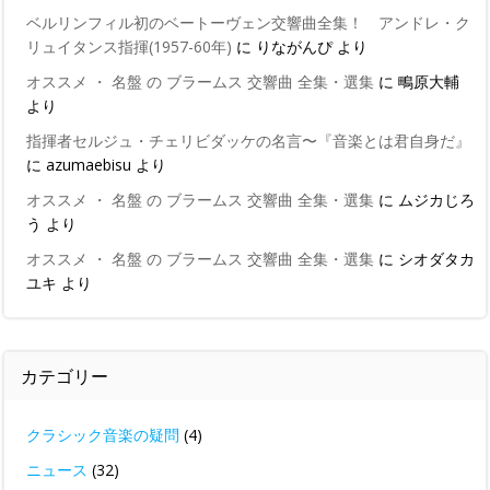
ベルリンフィル初のベートーヴェン交響曲全集！ アンドレ・ク
リュイタンス指揮(1957-60年)
に
りながんぴ
より
オススメ ・ 名盤 の ブラームス 交響曲 全集・選集
に
鴫原大輔
より
指揮者セルジュ・チェリビダッケの名言〜『音楽とは君自身だ』
に
azumaebisu
より
オススメ ・ 名盤 の ブラームス 交響曲 全集・選集
に
ムジカじろ
う
より
オススメ ・ 名盤 の ブラームス 交響曲 全集・選集
に
シオダタカ
ユキ
より
カテゴリー
クラシック音楽の疑問
(4)
ニュース
(32)