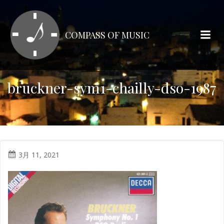
コ
ン
テ
COMPASS OF MUSIC
ン
ツ
へ
ス
bruckner-sym1-chailly-dso-1987
キ
ッ
プ
3月 11, 2021