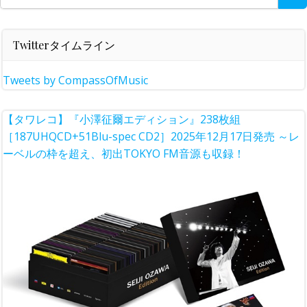
for:
Twitterタイムライン
Tweets by CompassOfMusic
【タワレコ】『小澤征爾エディション』238枚組
［187UHQCD+51Blu-spec CD2］2025年12月17日発売 ～レ
ーベルの枠を超え、初出TOKYO FM音源も収録！