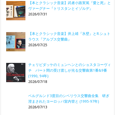
【本とクラシック音楽】武者小路実篤『愛と死』と
ヴァーグナー『トリスタンとイゾルデ』
2026/07/31
【本とクラシック音楽】井上靖『氷壁』とR.シュト
ラウス『アルプス交響曲』
2026/07/25
チェリビダッケのミュンヘンとのショスタコーヴィ
チ パート間の受け渡しが光る交響曲第1番&9番
(1990, 94年)
2026/07/18
ベルグルンド3度目のシベリウス交響曲全集 研ぎ
澄まされたヨーロッパ室内管と (1995-97年)
2026/07/13