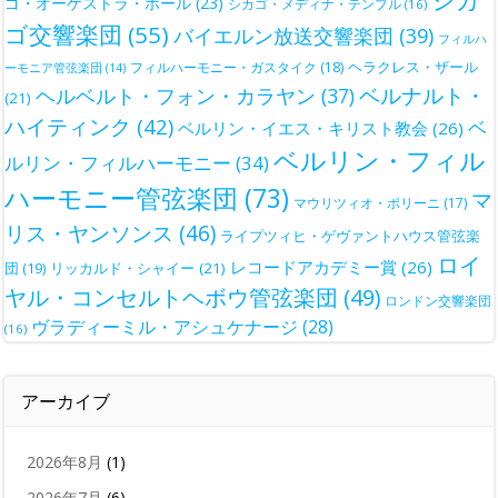
シカ
ゴ・オーケストラ・ホール
(23)
シカゴ・メディナ・テンプル
(16)
ゴ交響楽団
(55)
バイエルン放送交響楽団
(39)
フィルハ
ヘラクレス・ザール
フィルハーモニー・ガスタイク
(18)
ーモニア管弦楽団
(14)
ベルナルト・
ヘルベルト・フォン・カラヤン
(37)
(21)
ハイティンク
(42)
ベ
ベルリン・イエス・キリスト教会
(26)
ベルリン・フィル
ルリン・フィルハーモニー
(34)
ハーモニー管弦楽団
(73)
マ
マウリツィオ・ポリーニ
(17)
リス・ヤンソンス
(46)
ライプツィヒ・ゲヴァントハウス管弦楽
ロイ
レコードアカデミー賞
(26)
団
(19)
リッカルド・シャイー
(21)
ヤル・コンセルトヘボウ管弦楽団
(49)
ロンドン交響楽団
ヴラディーミル・アシュケナージ
(28)
(16)
アーカイブ
2026年8月
(1)
2026年7月
(6)