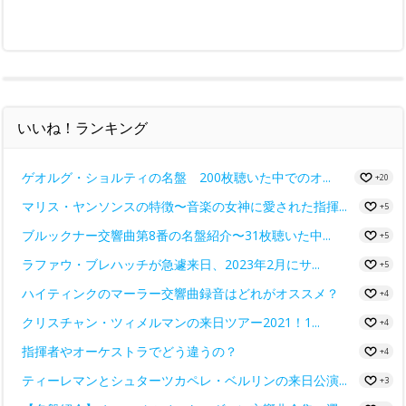
いいね！ランキング
ゲオルグ・ショルティの名盤 200枚聴いた中でのオ...
+20
マリス・ヤンソンスの特徴〜音楽の女神に愛された指揮...
+5
ブルックナー交響曲第8番の名盤紹介〜31枚聴いた中...
+5
ラファウ・ブレハッチが急遽来日、2023年2月にサ...
+5
ハイティンクのマーラー交響曲録音はどれがオススメ？
+4
クリスチャン・ツィメルマンの来日ツアー2021！1...
+4
指揮者やオーケストラでどう違うの？
+4
ティーレマンとシュターツカペレ・ベルリンの来日公演...
+3