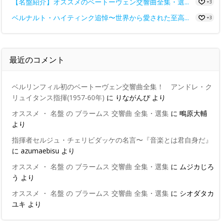
【名盤紹介】オススメのベートーヴェン交響曲全集・選...
+3
ベルナルト・ハイティンク追悼〜世界から愛された至高...
+3
最近のコメント
ベルリンフィル初のベートーヴェン交響曲全集！ アンドレ・ク
リュイタンス指揮(1957-60年)
に
りながんぴ
より
オススメ ・ 名盤 の ブラームス 交響曲 全集・選集
に
鴫原大輔
より
指揮者セルジュ・チェリビダッケの名言〜『音楽とは君自身だ』
に
azumaebisu
より
オススメ ・ 名盤 の ブラームス 交響曲 全集・選集
に
ムジカじろ
う
より
オススメ ・ 名盤 の ブラームス 交響曲 全集・選集
に
シオダタカ
ユキ
より