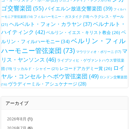
シカゴ・メディナ・テンプル
(16)
ゴ交響楽団
(55)
バイエルン放送交響楽団
(39)
フィルハ
ヘラクレス・ザール
フィルハーモニー・ガスタイク
(18)
ーモニア管弦楽団
(14)
ベルナルト・
ヘルベルト・フォン・カラヤン
(37)
(21)
ハイティンク
(42)
ベ
ベルリン・イエス・キリスト教会
(26)
ベルリン・フィル
ルリン・フィルハーモニー
(34)
ハーモニー管弦楽団
(73)
マ
マウリツィオ・ポリーニ
(17)
リス・ヤンソンス
(46)
ライプツィヒ・ゲヴァントハウス管弦楽
ロイ
レコードアカデミー賞
(26)
団
(19)
リッカルド・シャイー
(21)
ヤル・コンセルトヘボウ管弦楽団
(49)
ロンドン交響楽団
ヴラディーミル・アシュケナージ
(28)
(16)
アーカイブ
2026年8月
(1)
2026年7月
(6)