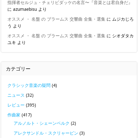
指揮者セルジュ・チェリビダッケの名言〜『音楽とは君自身だ』
に
azumaebisu
より
オススメ ・ 名盤 の ブラームス 交響曲 全集・選集
に
ムジカじろ
う
より
オススメ ・ 名盤 の ブラームス 交響曲 全集・選集
に
シオダタカ
ユキ
より
カテゴリー
クラシック音楽の疑問
(4)
ニュース
(32)
レビュー
(395)
作曲家
(417)
アルノルト・シェーンベルク
(2)
アレクサンドル・スクリャービン
(3)