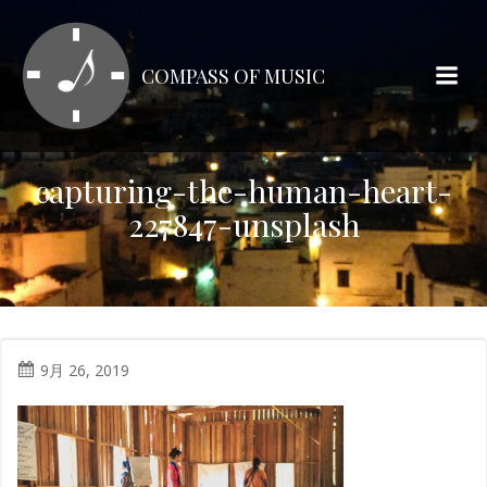
コ
ン
テ
COMPASS OF MUSIC
ン
ツ
へ
ス
capturing-the-human-heart-
キ
227847-unsplash
ッ
プ
9月 26, 2019