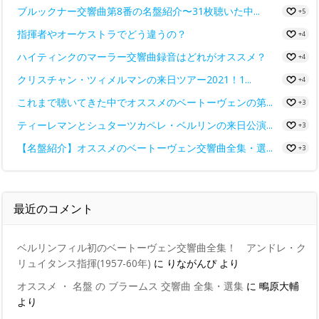
ブルックナー交響曲第8番の名盤紹介〜31枚聴いた中...
+5
指揮者やオーケストラでどう違うの？
+4
ハイティンクのマーラー交響曲録音はどれがオススメ？
+4
クリスチャン・ツィメルマンの来日ツアー2021！1...
+4
これまで聴いてきた中でオススメのベートーヴェンの第...
+3
ティーレマンとシュターツカペレ・ベルリンの来日公演...
+3
【名盤紹介】オススメのベートーヴェン交響曲全集・選...
+3
最近のコメント
ベルリンフィル初のベートーヴェン交響曲全集！ アンドレ・ク
リュイタンス指揮(1957-60年)
に
りながんぴ
より
オススメ ・ 名盤 の ブラームス 交響曲 全集・選集
に
鴫原大輔
より