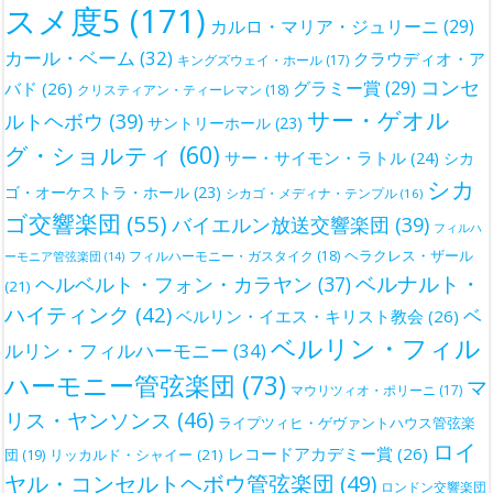
スメ度5
(171)
カルロ・マリア・ジュリーニ
(29)
カール・ベーム
(32)
クラウディオ・ア
キングズウェイ・ホール
(17)
コンセ
グラミー賞
(29)
バド
(26)
クリスティアン・ティーレマン
(18)
サー・ゲオル
ルトヘボウ
(39)
サントリーホール
(23)
グ・ショルティ
(60)
サー・サイモン・ラトル
(24)
シカ
シカ
ゴ・オーケストラ・ホール
(23)
シカゴ・メディナ・テンプル
(16)
ゴ交響楽団
(55)
バイエルン放送交響楽団
(39)
フィルハ
ヘラクレス・ザール
フィルハーモニー・ガスタイク
(18)
ーモニア管弦楽団
(14)
ベルナルト・
ヘルベルト・フォン・カラヤン
(37)
(21)
ハイティンク
(42)
ベ
ベルリン・イエス・キリスト教会
(26)
ベルリン・フィル
ルリン・フィルハーモニー
(34)
ハーモニー管弦楽団
(73)
マ
マウリツィオ・ポリーニ
(17)
リス・ヤンソンス
(46)
ライプツィヒ・ゲヴァントハウス管弦楽
ロイ
レコードアカデミー賞
(26)
団
(19)
リッカルド・シャイー
(21)
ヤル・コンセルトヘボウ管弦楽団
(49)
ロンドン交響楽団