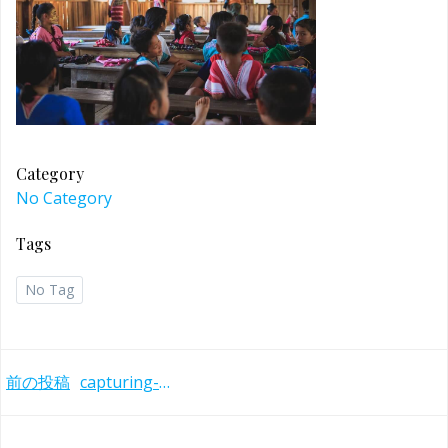
Category
No Category
Tags
No Tag
Post
前の投稿
capturing-the-human-heart-227847-unsplash
navigation