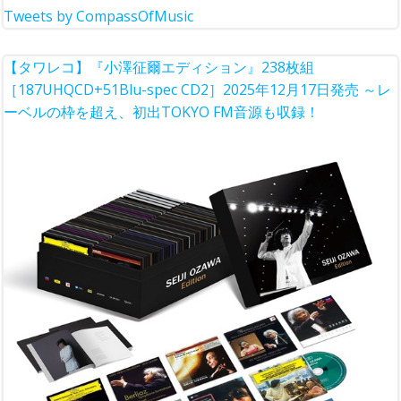
Tweets by CompassOfMusic
【タワレコ】『小澤征爾エディション』238枚組
［187UHQCD+51Blu-spec CD2］2025年12月17日発売 ～レ
ーベルの枠を超え、初出TOKYO FM音源も収録！