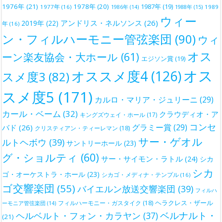
1976年
(21)
1978年
(20)
1987年
(19)
1977年
(16)
1988年
(15)
1989
1986年
(14)
ウィー
アンドリス・ネルソンス
(26)
2019年
(22)
年
(16)
ン・フィルハーモニー管弦楽団
(90)
ウィ
オス
ーン楽友協会・大ホール
(61)
エジソン賞
(19)
オス
オススメ度4
(126)
スメ度3
(82)
スメ度5
(171)
カルロ・マリア・ジュリーニ
(29)
カール・ベーム
(32)
クラウディオ・ア
キングズウェイ・ホール
(17)
コンセ
グラミー賞
(29)
バド
(26)
クリスティアン・ティーレマン
(18)
サー・ゲオル
ルトヘボウ
(39)
サントリーホール
(23)
グ・ショルティ
(60)
サー・サイモン・ラトル
(24)
シカ
シカ
ゴ・オーケストラ・ホール
(23)
シカゴ・メディナ・テンプル
(16)
ゴ交響楽団
(55)
バイエルン放送交響楽団
(39)
フィルハ
ヘラクレス・ザール
フィルハーモニー・ガスタイク
(18)
ーモニア管弦楽団
(14)
ベルナルト・
ヘルベルト・フォン・カラヤン
(37)
(21)