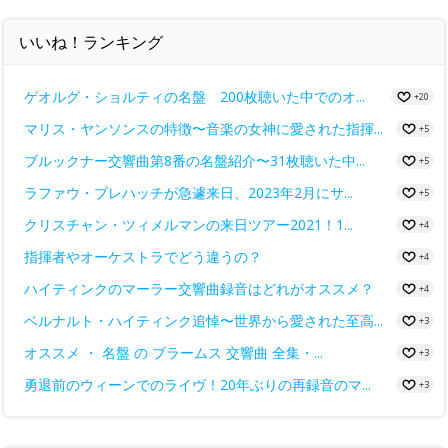
いいね！ランキング
ゲオルグ・ショルティの名盤 200枚聴いた中でのオ...
+20
マリス・ヤンソンスの特徴〜音楽の女神に愛された指揮...
+5
ブルックナー交響曲第8番の名盤紹介〜31枚聴いた中...
+5
ラファウ・ブレハッチが急遽来日、2023年2月にサ...
+5
クリスチャン・ツィメルマンの来日ツアー2021！1...
+4
指揮者やオーケストラでどう違うの？
+4
ハイティンクのマーラー交響曲録音はどれがオススメ？
+4
ベルナルト・ハイティンク追悼〜世界から愛された至高...
+3
オススメ ・ 名盤 の ブラームス 交響曲 全集・...
+3
勇退前のウィーンでのライヴ！20年ぶりの再録音のマ...
+3