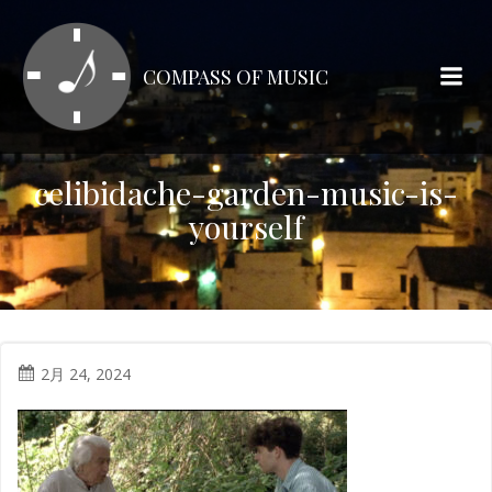
コ
ン
テ
COMPASS OF MUSIC
ン
ツ
へ
ス
celibidache-garden-music-is-
キ
yourself
ッ
プ
2月 24, 2024