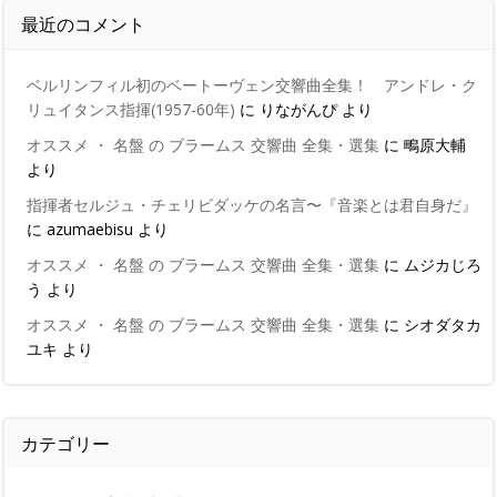
最近のコメント
ベルリンフィル初のベートーヴェン交響曲全集！ アンドレ・ク
リュイタンス指揮(1957-60年)
に
りながんぴ
より
オススメ ・ 名盤 の ブラームス 交響曲 全集・選集
に
鴫原大輔
より
指揮者セルジュ・チェリビダッケの名言〜『音楽とは君自身だ』
に
azumaebisu
より
オススメ ・ 名盤 の ブラームス 交響曲 全集・選集
に
ムジカじろ
う
より
オススメ ・ 名盤 の ブラームス 交響曲 全集・選集
に
シオダタカ
ユキ
より
カテゴリー