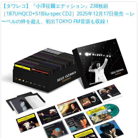
【タワレコ】『小澤征爾エディション』238枚組
［187UHQCD+51Blu-spec CD2］2025年12月17日発売 ～レ
ーベルの枠を超え、初出TOKYO FM音源も収録！