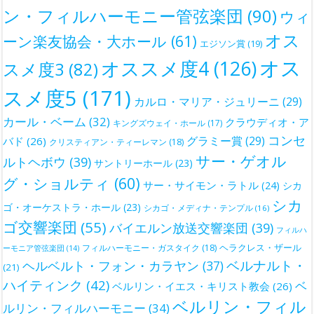
ン・フィルハーモニー管弦楽団
(90)
ウィ
オス
ーン楽友協会・大ホール
(61)
エジソン賞
(19)
オス
オススメ度4
(126)
スメ度3
(82)
スメ度5
(171)
カルロ・マリア・ジュリーニ
(29)
カール・ベーム
(32)
クラウディオ・ア
キングズウェイ・ホール
(17)
コンセ
グラミー賞
(29)
バド
(26)
クリスティアン・ティーレマン
(18)
サー・ゲオル
ルトヘボウ
(39)
サントリーホール
(23)
グ・ショルティ
(60)
サー・サイモン・ラトル
(24)
シカ
シカ
ゴ・オーケストラ・ホール
(23)
シカゴ・メディナ・テンプル
(16)
ゴ交響楽団
(55)
バイエルン放送交響楽団
(39)
フィルハ
ヘラクレス・ザール
フィルハーモニー・ガスタイク
(18)
ーモニア管弦楽団
(14)
ベルナルト・
ヘルベルト・フォン・カラヤン
(37)
(21)
ハイティンク
(42)
ベ
ベルリン・イエス・キリスト教会
(26)
ベルリン・フィル
ルリン・フィルハーモニー
(34)