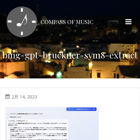
コ
ン
テ
COMPASS OF MUSIC
ン
ツ
へ
ス
bing-gpt-bruckner-sym8-extract
キ
ッ
プ
2月 14, 2023