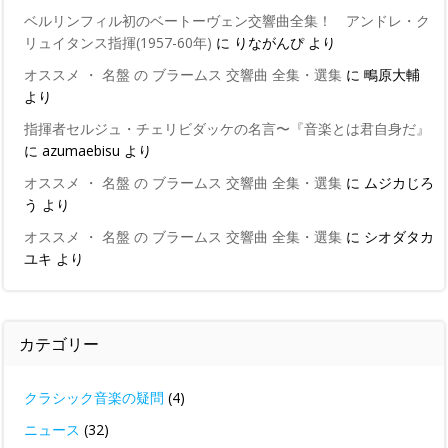
ベルリンフィル初のベートーヴェン交響曲全集！ アンドレ・ク
リュイタンス指揮(1957-60年)
に
りながんぴ
より
オススメ ・ 名盤 の ブラームス 交響曲 全集・選集
に
鴫原大輔
より
指揮者セルジュ・チェリビダッケの名言〜『音楽とは君自身だ』
に
azumaebisu
より
オススメ ・ 名盤 の ブラームス 交響曲 全集・選集
に
ムジカじろ
う
より
オススメ ・ 名盤 の ブラームス 交響曲 全集・選集
に
シオダタカ
ユキ
より
カテゴリー
クラシック音楽の疑問
(4)
ニュース
(32)