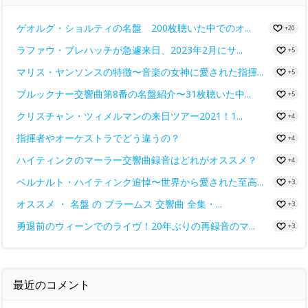
ゲオルグ・ショルティの名盤 200枚聴いた中でのオ...
+20
ラファウ・ブレハッチが急遽来日、2023年2月にサ...
+5
マリス・ヤンソンスの特徴〜音楽の女神に愛された指揮...
+5
ブルックナー交響曲第8番の名盤紹介〜31枚聴いた中...
+5
クリスチャン・ツィメルマンの来日ツアー2021！1...
+4
指揮者やオーケストラでどう違うの？
+4
ハイティンクのマーラー交響曲録音はどれがオススメ？
+4
ベルナルト・ハイティンク追悼〜世界から愛された至高...
+3
オススメ ・ 名盤 の ブラームス 交響曲 全集・...
+3
勇退前のウィーンでのライヴ！20年ぶりの再録音のマ...
+3
最近のコメント