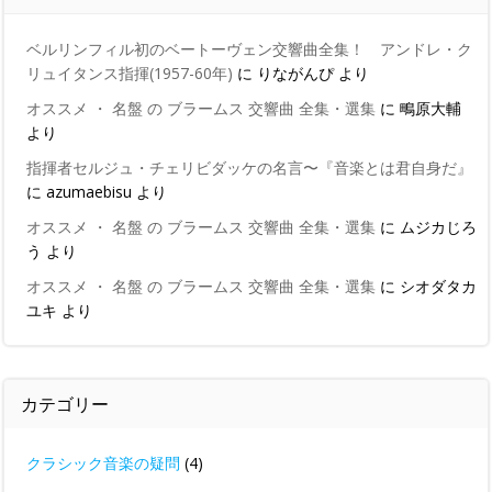
ベルリンフィル初のベートーヴェン交響曲全集！ アンドレ・ク
リュイタンス指揮(1957-60年)
に
りながんぴ
より
オススメ ・ 名盤 の ブラームス 交響曲 全集・選集
に
鴫原大輔
より
指揮者セルジュ・チェリビダッケの名言〜『音楽とは君自身だ』
に
azumaebisu
より
オススメ ・ 名盤 の ブラームス 交響曲 全集・選集
に
ムジカじろ
う
より
オススメ ・ 名盤 の ブラームス 交響曲 全集・選集
に
シオダタカ
ユキ
より
カテゴリー
クラシック音楽の疑問
(4)