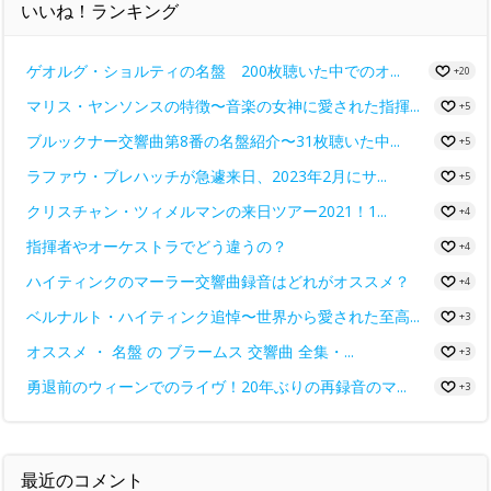
いいね！ランキング
ゲオルグ・ショルティの名盤 200枚聴いた中でのオ...
+20
マリス・ヤンソンスの特徴〜音楽の女神に愛された指揮...
+5
ブルックナー交響曲第8番の名盤紹介〜31枚聴いた中...
+5
ラファウ・ブレハッチが急遽来日、2023年2月にサ...
+5
クリスチャン・ツィメルマンの来日ツアー2021！1...
+4
指揮者やオーケストラでどう違うの？
+4
ハイティンクのマーラー交響曲録音はどれがオススメ？
+4
ベルナルト・ハイティンク追悼〜世界から愛された至高...
+3
オススメ ・ 名盤 の ブラームス 交響曲 全集・...
+3
勇退前のウィーンでのライヴ！20年ぶりの再録音のマ...
+3
最近のコメント