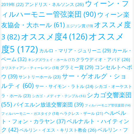
ウィーン・フ
アンドリス・ネルソンス
(26)
2019年
(22)
ィルハーモニー管弦楽団
(90)
ウィーン楽
オススメ度
友協会・大ホール
(61)
エジソン賞
(19)
オススメ
オススメ度4
(126)
3
(82)
度5
(172)
カール・
カルロ・マリア・ジュリーニ
(29)
ベーム
(32)
クラウディオ・アバド
(26)
キングズウェイ・ホール
(17)
コンセルトヘボ
グラミー賞
(29)
クリスティアン・ティーレマン
(18)
サー・ゲオルグ・ショ
ウ
(39)
サントリーホール
(23)
ルティ
(60)
サー・サイモン・ラトル
(24)
シカゴ・オーケスト
シカゴ交響楽団
ラ・ホール
(23)
シカゴ・メディナ・テンプル
(16)
(55)
バイエルン放送交響楽団
(39)
フィルハーモニア管弦楽団
(14)
ヘルベル
ヘラクレス・ザール
(21)
フィルハーモニー・ガスタイク
(18)
ベルナルト・ハイティン
ト・フォン・カラヤン
(37)
ク
(42)
ベルリン・フ
ベルリン・イエス・キリスト教会
(26)