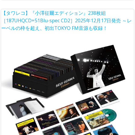
【タワレコ】『小澤征爾エディション』238枚組
［187UHQCD+51Blu-spec CD2］2025年12月17日発売 ～レ
ーベルの枠を超え、初出TOKYO FM音源も収録！