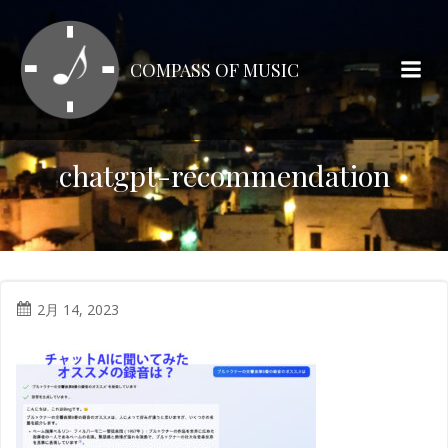
コ
ン
テ
COMPASS OF MUSIC
ン
ツ
へ
ス
chatgpt-recommendation
キ
ッ
プ
2月 14, 2023