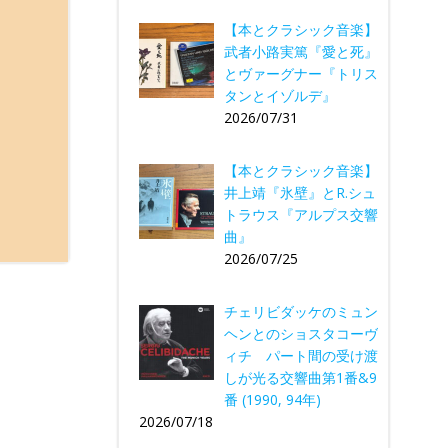
【本とクラシック音楽】
武者小路実篤『愛と死』
とヴァーグナー『トリス
タンとイゾルデ』
2026/07/31
【本とクラシック音楽】
井上靖『氷壁』とR.シュ
トラウス『アルプス交響
曲』
2026/07/25
チェリビダッケのミュン
ヘンとのショスタコーヴ
ィチ パート間の受け渡
しが光る交響曲第1番&9
番 (1990, 94年)
2026/07/18