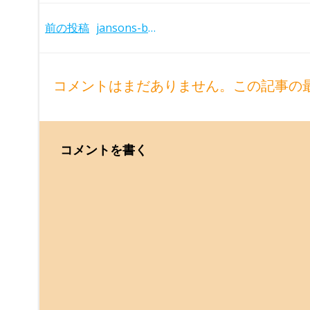
Post
前の投稿
jansons-brso-20180111_1
navigation
コメントはまだありません。この記事の
コメントを書く