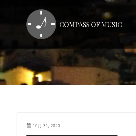
コ
ン
テ
COMPASS OF MUSIC
ン
ツ
へ
ス
キ
ッ
プ
10月 31, 2020