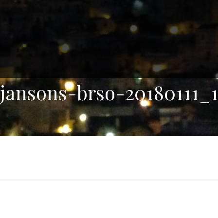
jansons-brso-20180111_