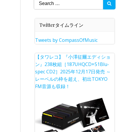
Search
for:
Twitterタイムライン
Tweets by CompassOfMusic
【タワレコ】『小澤征爾エディショ
ン』238枚組［187UHQCD+51Blu-
spec CD2］2025年12月17日発売 ～
レーベルの枠を超え、初出TOKYO
FM音源も収録！