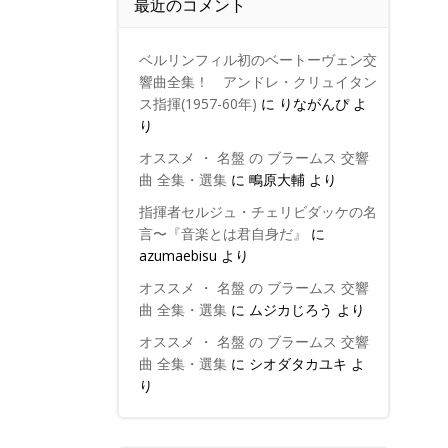
最近のコメント
ベルリンフィル初のベートーヴェン交
響曲全集！ アンドレ・クリュイタン
ス指揮(1957-60年)
に
りながんぴ
よ
り
オススメ ・ 名盤 の ブラームス 交響
曲 全集・選集
に
鴫原大輔
より
指揮者セルジュ・チェリビダッケの名
言〜『音楽とは君自身だ』
に
azumaebisu
より
オススメ ・ 名盤 の ブラームス 交響
曲 全集・選集
に
ムジカじろう
より
オススメ ・ 名盤 の ブラームス 交響
曲 全集・選集
に
シオダタカユキ
よ
り