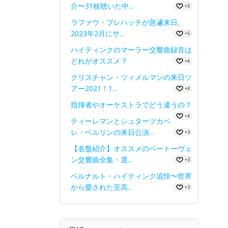
介〜31枚聴いた中...
+5
ラファウ・ブレハッチが急遽来日、
2023年2月にサ...
+5
ハイティンクのマーラー交響曲録音は
どれがオススメ？
+4
クリスチャン・ツィメルマンの来日ツ
アー2021！1...
+4
指揮者やオーケストラでどう違うの？
+4
ティーレマンとシュターツカペ
レ・ベルリンの来日公演...
+3
【名盤紹介】オススメのベートーヴェ
ン交響曲全集・選...
+3
ベルナルト・ハイティンク追悼〜世界
から愛された至高...
+3