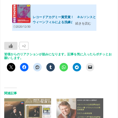
レコードアカデミー賞受賞！ ネルソンスと
ウィーンフィルによる洗練されたベート...
続きを読む
2020/12/30
+2
皆様からのリアクションが励みになります。記事を気に入ったらポチッとお
願いします。
関連記事