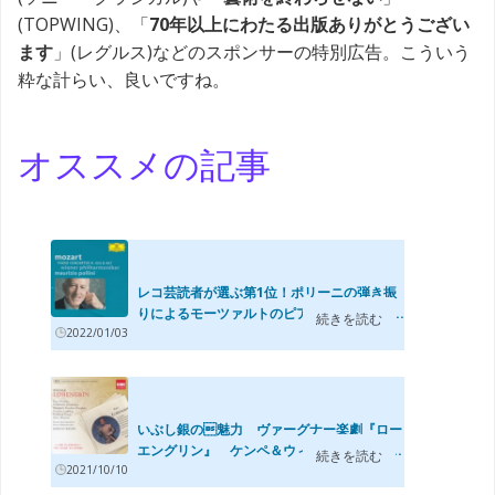
(TOPWING)、「
70年以上にわたる出版ありがとうござい
ます
」(レグルス)などのスポンサーの特別広告。こういう
粋な計らい、良いですね。
オススメの記事
レコ芸読者が選ぶ第1位！ポリーニの弾き振
りによるモーツァルトのピアノ協奏曲第17...
続きを読む
2022/01/03
いぶし銀の魅力 ヴァーグナー楽劇『ロー
エングリン』 ケンペ＆ウィーンフィル(1...
続きを読む
2021/10/10