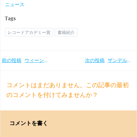
ニュース
Tags
レコードアカデミー賞
書籍紹介
Post
Post
前の投稿
ウィーンフィル初の一人の指揮者によるブルックナー交響曲全集＆ティーレマン (2019ｰ22年)
次の投稿
ザンデルリングのショスタコーヴィチ交響曲選集 ベルリン響(1976ｰ83年)
navigation
navigation
コメントはまだありません。この記事の最初
のコメントを付けてみませんか？
コメントを書く