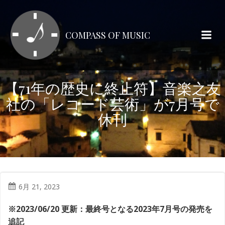
コ
ン
テ
COMPASS OF MUSIC
ン
ツ
へ
ス
【71年の歴史に終止符】音楽之友
キ
社の「レコード芸術」が7月号で
ッ
プ
休刊
6月 21, 2023
※2023/06/20 更新：最終号となる2023年7月号の発売を
追記