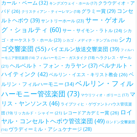
カール・ベーム
(32)
クラウディオ・ア
キングズウェイ・ホール
(17)
コンセ
グラミー賞
(29)
バド
(26)
クリスティアン・ティーレマン
(18)
サー・ゲオル
ルトヘボウ
(39)
サントリーホール
(23)
グ・ショルティ
(60)
サー・サイモン・ラトル
(24)
シカ
シカ
ゴ・オーケストラ・ホール
(23)
シカゴ・メディナ・テンプル
(16)
ゴ交響楽団
(55)
バイエルン放送交響楽団
(39)
フィルハ
ヘラクレス・ザール
フィルハーモニー・ガスタイク
(18)
ーモニア管弦楽団
(14)
ベルナルト・
ヘルベルト・フォン・カラヤン
(37)
(21)
ハイティンク
(42)
ベ
ベルリン・イエス・キリスト教会
(26)
ベルリン・フィル
ルリン・フィルハーモニー
(34)
ハーモニー管弦楽団
(73)
マ
マウリツィオ・ポリーニ
(17)
リス・ヤンソンス
(46)
ライプツィヒ・ゲヴァントハウス管弦楽
ロイ
レコードアカデミー賞
(26)
団
(19)
リッカルド・シャイー
(21)
ヤル・コンセルトヘボウ管弦楽団
(49)
ロンドン交響楽団
ヴラディーミル・アシュケナージ
(28)
(16)