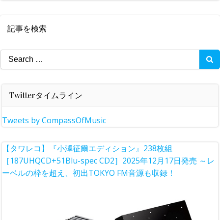
記事を検索
Search
for:
Twitterタイムライン
Tweets by CompassOfMusic
【タワレコ】『小澤征爾エディション』238枚組
［187UHQCD+51Blu-spec CD2］2025年12月17日発売 ～レ
ーベルの枠を超え、初出TOKYO FM音源も収録！