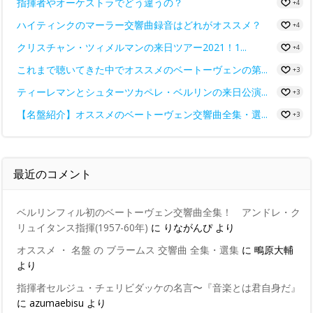
指揮者やオーケストラでどう違うの？
+4
ハイティンクのマーラー交響曲録音はどれがオススメ？
+4
クリスチャン・ツィメルマンの来日ツアー2021！1...
+4
これまで聴いてきた中でオススメのベートーヴェンの第...
+3
ティーレマンとシュターツカペレ・ベルリンの来日公演...
+3
【名盤紹介】オススメのベートーヴェン交響曲全集・選...
+3
最近のコメント
ベルリンフィル初のベートーヴェン交響曲全集！ アンドレ・ク
リュイタンス指揮(1957-60年)
に
りながんぴ
より
オススメ ・ 名盤 の ブラームス 交響曲 全集・選集
に
鴫原大輔
より
指揮者セルジュ・チェリビダッケの名言〜『音楽とは君自身だ』
に
azumaebisu
より