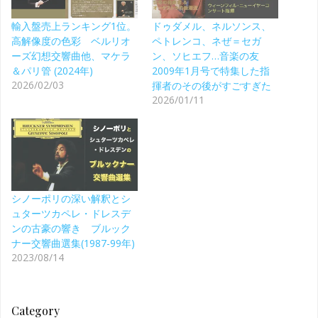
輸入盤売上ランキング1位。
ドゥダメル、ネルソンス、
高解像度の色彩 ベルリオ
ペトレンコ、ネぜ＝セガ
ーズ幻想交響曲他、マケラ
ン、ソヒエフ…音楽の友
＆パリ管 (2024年)
2009年1月号で特集した指
2026/02/03
揮者のその後がすごすぎた
2026/01/11
シノーポリの深い解釈とシ
ュターツカペレ・ドレスデ
ンの古豪の響き ブルック
ナー交響曲選集(1987-99年)
2023/08/14
Category