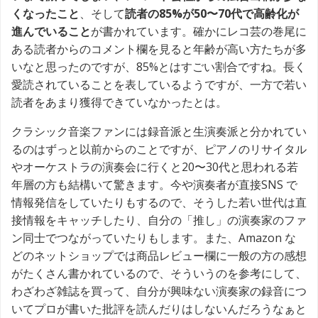
くなったこと
、そして
読者の85%が50〜70代で高齢化が
進んでいること
が書かれています。確かにレコ芸の巻尾に
ある読者からのコメント欄を見ると年齢が高い方たちが多
いなと思ったのですが、85%とはすごい割合ですね。長く
愛読されていることを表しているようですが、一方で若い
読者をあまり獲得できていなかったとは。
クラシック音楽ファンには録音派と生演奏派と分かれてい
るのはずっと以前からのことですが、ピアノのリサイタル
やオーケストラの演奏会に行くと20〜30代と思われる若
年層の方も結構いて驚きます。今や演奏者が直接SNS で
情報発信をしていたりもするので、そうした若い世代は直
接情報をキャッチしたり、自分の「推し」の演奏家のファ
ン同士でつながっていたりもします。また、Amazon な
どのネットショップでは商品レビュー欄に一般の方の感想
がたくさん書かれているので、そういうのを参考にして、
わざわざ雑誌を買って、自分が興味ない演奏家の録音につ
いてプロが書いた批評を読んだりはしないんだろうなぁと