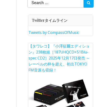
Search
for:
Twitterタイムライン
Tweets by CompassOfMusic
【タワレコ】『小澤征爾エディショ
ン』238枚組［187UHQCD+51Blu-
spec CD2］2025年12月17日発売 ～
レーベルの枠を超え、初出TOKYO
FM音源も収録！