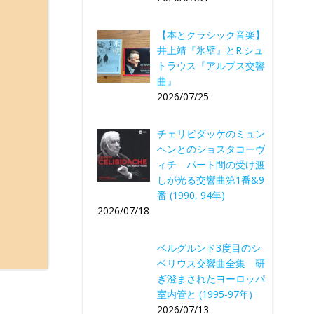
【本とクラシック音楽】
井上靖『氷壁』とR.シュ
トラウス『アルプス交響
曲』
2026/07/25
チェリビダッケのミュン
ヘンとのショスタコーヴ
ィチ パート間の受け渡
しが光る交響曲第1番&9
番 (1990, 94年)
2026/07/18
ベルグルンド3度目のシ
ベリウス交響曲全集 研
ぎ澄まされたヨーロッパ
室内管と (1995-97年)
2026/07/13