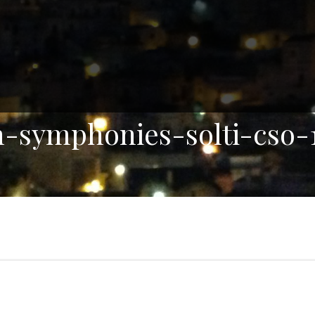
-symphonies-solti-cso-