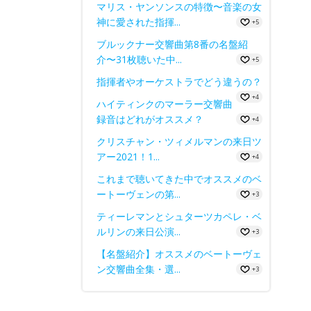
マリス・ヤンソンスの特徴〜音楽の女
神に愛された指揮...
+5
ブルックナー交響曲第8番の名盤紹
介〜31枚聴いた中...
+5
指揮者やオーケストラでどう違うの？
+4
ハイティンクのマーラー交響曲
録音はどれがオススメ？
+4
クリスチャン・ツィメルマンの来日ツ
アー2021！1...
+4
これまで聴いてきた中でオススメのベ
ートーヴェンの第...
+3
ティーレマンとシュターツカペレ・ベ
ルリンの来日公演...
+3
【名盤紹介】オススメのベートーヴェ
ン交響曲全集・選...
+3