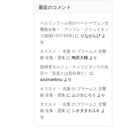
最近のコメント
ベルリンフィル初のベートーヴェン交
響曲全集！ アンドレ・クリュイタン
ス指揮(1957-60年)
に
りながんぴ
よ
り
オススメ ・ 名盤 の ブラームス 交響
曲 全集・選集
に
鴫原大輔
より
指揮者セルジュ・チェリビダッケの名
言〜『音楽とは君自身だ』
に
azumaebisu
より
オススメ ・ 名盤 の ブラームス 交響
曲 全集・選集
に
ムジカじろう
より
オススメ ・ 名盤 の ブラームス 交響
曲 全集・選集
に
シオダタカユキ
よ
り