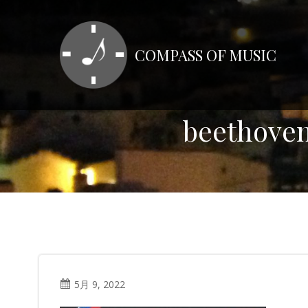
コ
ン
テ
COMPASS OF MUSIC
ン
ツ
へ
ス
beethoven
キ
ッ
プ
5月 9, 2022