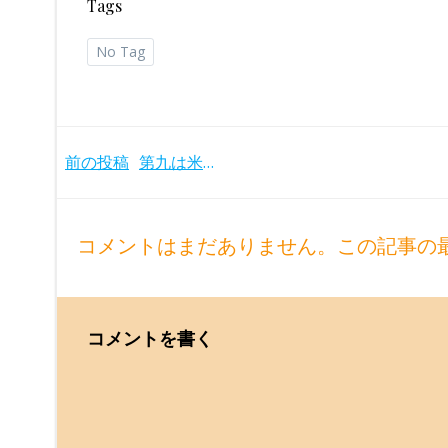
Tags
No Tag
Post
前の投稿
第九は米グラミー賞受賞！しなやかなショルティ＆シカゴ響の2回目のベートーヴェン交響曲全集(1986-89年)
navigation
コメントはまだありません。この記事の
コメントを書く