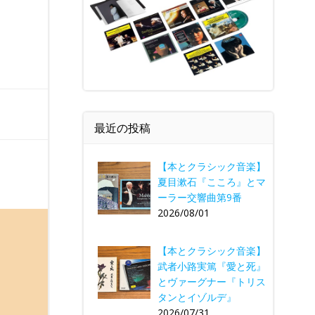
最近の投稿
【本とクラシック音楽】
夏目漱石『こころ』とマ
ーラー交響曲第9番
2026/08/01
【本とクラシック音楽】
武者小路実篤『愛と死』
とヴァーグナー『トリス
タンとイゾルデ』
2026/07/31