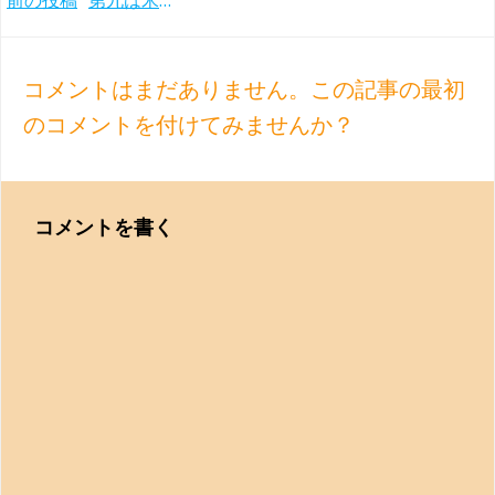
Post
前の投稿
第九は米グラミー賞受賞！しなやかなショルティ＆シカゴ響の2回目のベートーヴェン交響曲全集(1986-89年)
navigation
コメントはまだありません。この記事の最初
のコメントを付けてみませんか？
コメントを書く