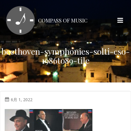
コ
ン
テ
COMPASS OF MUSIC
ン
ツ
へ
ス
beethoven-symphonies-solti-cso-
キ
1986to89-tile
ッ
プ
6月 1, 2022