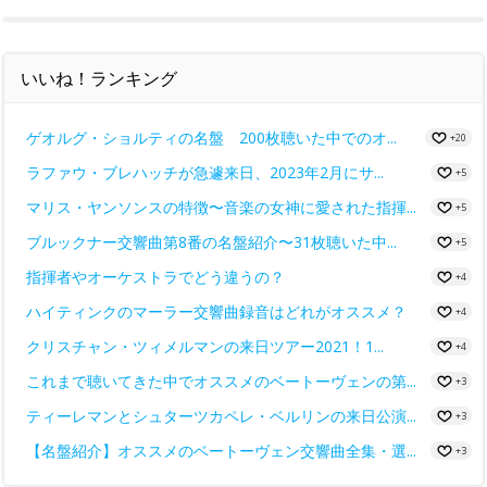
いいね！ランキング
ゲオルグ・ショルティの名盤 200枚聴いた中でのオ...
+20
ラファウ・ブレハッチが急遽来日、2023年2月にサ...
+5
マリス・ヤンソンスの特徴〜音楽の女神に愛された指揮...
+5
ブルックナー交響曲第8番の名盤紹介〜31枚聴いた中...
+5
指揮者やオーケストラでどう違うの？
+4
ハイティンクのマーラー交響曲録音はどれがオススメ？
+4
クリスチャン・ツィメルマンの来日ツアー2021！1...
+4
これまで聴いてきた中でオススメのベートーヴェンの第...
+3
ティーレマンとシュターツカペレ・ベルリンの来日公演...
+3
【名盤紹介】オススメのベートーヴェン交響曲全集・選...
+3