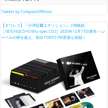
Tweets by CompassOfMusic
【タワレコ】『小澤征爾エディション』238枚組
［187UHQCD+51Blu-spec CD2］2025年12月17日発売 ～レ
ーベルの枠を超え、初出TOKYO FM音源も収録！