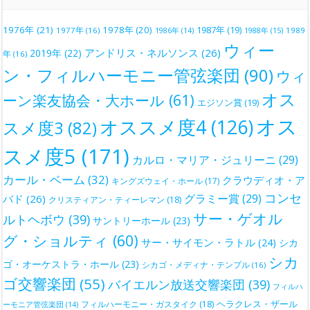
1976年
(21)
1978年
(20)
1987年
(19)
1977年
(16)
1988年
(15)
1989
1986年
(14)
ウィー
アンドリス・ネルソンス
(26)
2019年
(22)
年
(16)
ン・フィルハーモニー管弦楽団
(90)
ウィ
オス
ーン楽友協会・大ホール
(61)
エジソン賞
(19)
オス
オススメ度4
(126)
スメ度3
(82)
スメ度5
(171)
カルロ・マリア・ジュリーニ
(29)
カール・ベーム
(32)
クラウディオ・ア
キングズウェイ・ホール
(17)
コンセ
グラミー賞
(29)
バド
(26)
クリスティアン・ティーレマン
(18)
サー・ゲオル
ルトヘボウ
(39)
サントリーホール
(23)
グ・ショルティ
(60)
サー・サイモン・ラトル
(24)
シカ
シカ
ゴ・オーケストラ・ホール
(23)
シカゴ・メディナ・テンプル
(16)
ゴ交響楽団
(55)
バイエルン放送交響楽団
(39)
フィルハ
ヘラクレス・ザール
フィルハーモニー・ガスタイク
(18)
ーモニア管弦楽団
(14)