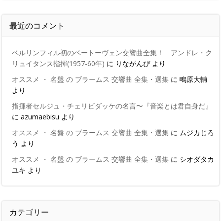
最近のコメント
ベルリンフィル初のベートーヴェン交響曲全集！ アンドレ・ク
リュイタンス指揮(1957-60年)
に
りながんぴ
より
オススメ ・ 名盤 の ブラームス 交響曲 全集・選集
に
鴫原大輔
より
指揮者セルジュ・チェリビダッケの名言〜『音楽とは君自身だ』
に
azumaebisu
より
オススメ ・ 名盤 の ブラームス 交響曲 全集・選集
に
ムジカじろ
う
より
オススメ ・ 名盤 の ブラームス 交響曲 全集・選集
に
シオダタカ
ユキ
より
カテゴリー