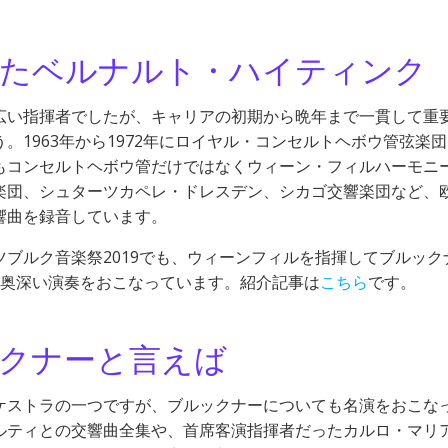
したベルナルト・ハイティンク
広い指揮者でしたが、キャリアの初期から晩年まで一貫して重
1963年から1972年にロイヤル・コンセルトヘボウ管弦楽
もコンセルトヘボウ管だけではなくウィーン・フィルハーモニ
楽団、シュターツカペレ・ドレスデン、シカゴ交響楽団など、
響曲を録音しています。
ブルク音楽祭2019でも、ウィーンフィルを指揮してブルック
る奥深い演奏をおこなっています。紹介記事は
こちら
です。
クナーと言えば
ケストラの一つですが、ブルックナーについても名演をおこな
ルティとの交響曲全集や、首席客演指揮者だったカルロ・マリ