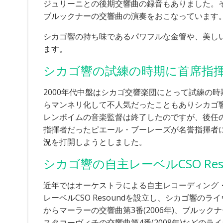
ジュリーニとの後期交響曲の録音もありました。
ブルックナーの交響曲の演奏をおこなっています
シカゴ響の持ち味であるパワフルな金管や、美し
ます。
シカゴ響の試練の時期に首席指
2000年代中盤はシカゴ交響楽団にとって試練の
らマンネリ化して不人気だったこともありシカゴ響
レンボイムの音楽監督は終了したのですが、後任
指揮者だったピエール・ブーレーズが名誉指揮者
況を打開しようとしました。
シカゴ響の自主レーベルCSO Re
近年ではオーケストラによる自主レコーディング・
レーベルCSO Resoundを設立し、シカゴ響
からマーラーの交響曲第3番(2006年)、ブルックナー
スタコーヴィチの交響曲第4番(2008年)などのライ