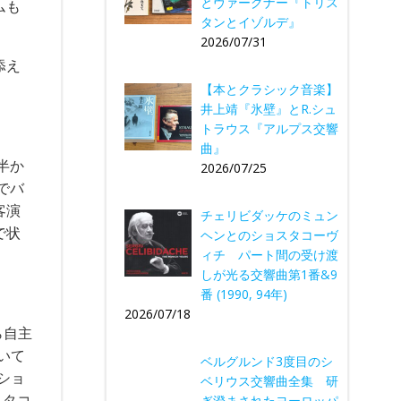
とヴァーグナー『トリス
ムも
タンとイゾルデ』
2026/07/31
添え
【本とクラシック音楽】
井上靖『氷壁』とR.シュ
トラウス『アルプス交響
曲』
半か
2026/07/25
でバ
客演
チェリビダッケのミュン
で状
ヘンとのショスタコーヴ
ィチ パート間の受け渡
しが光る交響曲第1番&9
番 (1990, 94年)
2026/07/18
ら自主
いて
ベルグルンド3度目のシ
、ショ
ベリウス交響曲全集 研
スタコ
ぎ澄まされたヨーロッパ