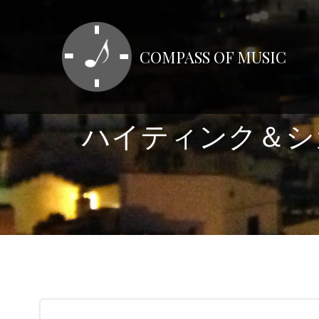
コ
ン
テ
COMPASS OF MUSIC
ン
ツ
へ
ス
ハイティンク＆シ
キ
ッ
プ