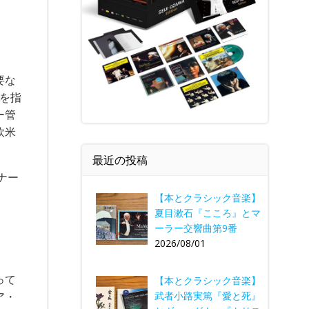
要な
団を指
ー管
欧米
最近の投稿
ナー
【本とクラシック音楽】
夏目漱石『こころ』とマ
ーラー交響曲第9番
2026/08/01
って
【本とクラシック音楽】
ア・
武者小路実篤『愛と死』