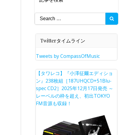
Search
for:
Twitterタイムライン
Tweets by CompassOfMusic
【タワレコ】『小澤征爾エディショ
ン』238枚組［187UHQCD+51Blu-
spec CD2］2025年12月17日発売 ～
レーベルの枠を超え、初出TOKYO
FM音源も収録！