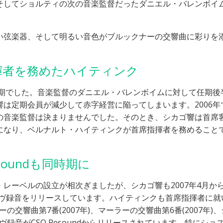
そしてショルティの次の音楽監督だったダニエル・バレンボイ
。
い弦楽器、そして明るい音色がブルックナーの交響曲に彩りを
揮者を務めたハイティンク
時期でした。音楽監督のダニエル・バレンボイムに対して任期後
は定期会員が減少して赤字経営に陥ってしまいます。2006年
の音楽監督は決まりませんでした。そのとき、シカゴ響は首席
になり、ベルナルト・ハイティンクが首席指揮者を務めること
soundも同時期に
レーベルの設立が相次ぎましたが、シカゴ響も2007年4月か
のライヴ録音をリリースしています。ハイティンクも首席指揮者に就
の交響曲第7番(2007年)、マーラーの交響曲第6番(2007年)
ヴ録音がCSO Resoundからリリースされています。特にショ