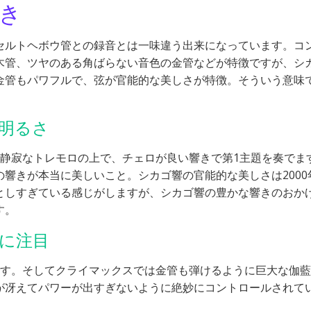
き
セルトヘボウ管との録音とは一味違う出来になっています。コ
木管、ツヤのある角ばらない音色の金管などが特徴ですが、シ
金管もパワフルで、弦が官能的な美しさが特徴。そういう意味
明るさ
い静寂なトレモロの上で、チェロが良い響きで第1主題を奏でま
響きが本当に美しいこと。シカゴ響の官能的な美しさは2000
としすぎている感じがしますが、シカゴ響の豊かな響きのおか
す。
に注目
です。そしてクライマックスでは金管も弾けるように巨大な伽
覚が冴えてパワーが出すぎないように絶妙にコントロールされて