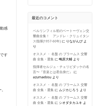
最近のコメント
躍動感
ベルリンフィル初のベートーヴェン交
響曲全集！ アンドレ・クリュイタン
ス指揮(1957-60年)
に
りながんぴ
よ
り
オススメ ・ 名盤 の ブラームス 交響
在です
曲 全集・選集
に
鴫原大輔
より
指揮者セルジュ・チェリビダッケの名
言〜『音楽とは君自身だ』
に
azumaebisu
より
オススメ ・ 名盤 の ブラームス 交響
ー。
曲 全集・選集
に
ムジカじろう
より
オススメ ・ 名盤 の ブラームス 交響
曲 全集・選集
に
シオダタカユキ
よ