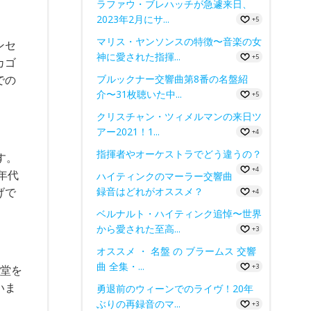
ラファウ・ブレハッチが急遽来日、
2023年2月にサ...
+5
マリス・ヤンソンスの特徴〜音楽の女
ンセ
神に愛された指揮...
+5
カゴ
での
ブルックナー交響曲第8番の名盤紹
介〜31枚聴いた中...
+5
クリスチャン・ツィメルマンの来日ツ
アー2021！1...
+4
指揮者やオーケストラでどう違うの？
す。
+4
年代
ハイティンクのマーラー交響曲
げで
録音はどれがオススメ？
+4
ベルナルト・ハイティンク追悼〜世界
から愛された至高...
+3
オススメ ・ 名盤 の ブラームス 交響
曲 全集・...
+3
藍堂を
いま
勇退前のウィーンでのライヴ！20年
ぶりの再録音のマ...
+3