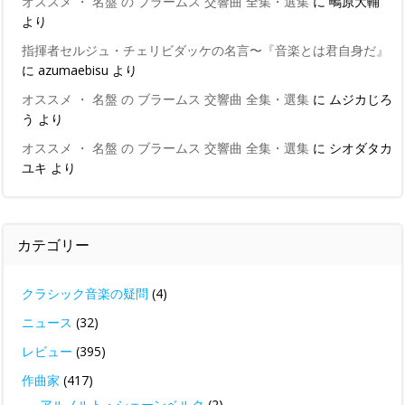
オススメ ・ 名盤 の ブラームス 交響曲 全集・選集
に
鴫原大輔
より
指揮者セルジュ・チェリビダッケの名言〜『音楽とは君自身だ』
に
azumaebisu
より
オススメ ・ 名盤 の ブラームス 交響曲 全集・選集
に
ムジカじろ
う
より
オススメ ・ 名盤 の ブラームス 交響曲 全集・選集
に
シオダタカ
ユキ
より
カテゴリー
クラシック音楽の疑問
(4)
ニュース
(32)
レビュー
(395)
作曲家
(417)
アルノルト・シェーンベルク
(2)