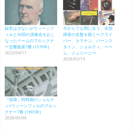
録音は少ないがウィーンフ
今からでも間に合う、名指
ィルと30回の演奏会をおこ
揮者の名盤を聴く〜クライ
なったベームのブルックナ
バー、カラヤン、バーンス
ー交響曲第7番 (1976年)
タイン、ショルティ、ベー
2022/04/11
ム、ジュリーニ〜
2026/02/13
『指環』同時期のショルテ
ィ×ウィーンフィルのブルッ
クナー7番 (1965年)
2026/05/06