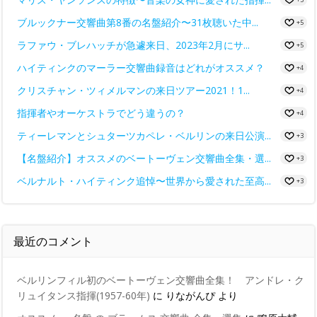
ブルックナー交響曲第8番の名盤紹介〜31枚聴いた中...
+5
ラファウ・ブレハッチが急遽来日、2023年2月にサ...
+5
ハイティンクのマーラー交響曲録音はどれがオススメ？
+4
クリスチャン・ツィメルマンの来日ツアー2021！1...
+4
指揮者やオーケストラでどう違うの？
+4
ティーレマンとシュターツカペレ・ベルリンの来日公演...
+3
【名盤紹介】オススメのベートーヴェン交響曲全集・選...
+3
ベルナルト・ハイティンク追悼〜世界から愛された至高...
+3
最近のコメント
ベルリンフィル初のベートーヴェン交響曲全集！ アンドレ・ク
リュイタンス指揮(1957-60年)
に
りながんぴ
より