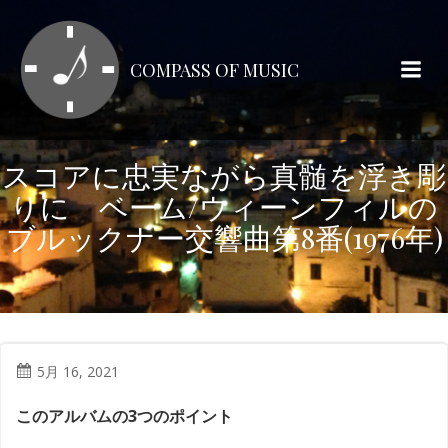
コ
ン
テ
COMPASS OF MUSIC
ン
ツ
へ
ス
スコアに忠実ながら真髄を浮き彫
キ
りに ベーム/ウィーンフィルの
ッ
プ
ブルックナー交響曲第8番(1976年)
5月 16, 2021
このアルバムの3つのポイント