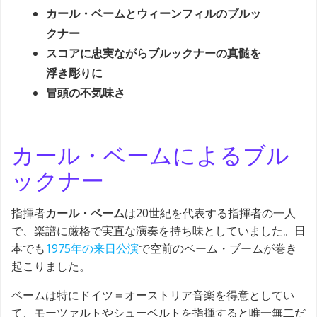
カール・ベームとウィーンフィルのブルッ
クナー
スコアに忠実ながらブルックナーの真髄を
浮き彫りに
冒頭の不気味さ
カール・ベームによるブル
ックナー
指揮者
カール・ベーム
は20世紀を代表する指揮者の一人
で、楽譜に厳格で実直な演奏を持ち味としていました。日
本でも
1975年の来日公演
で空前のベーム・ブームが巻き
起こりました。
ベームは特にドイツ＝オーストリア音楽を得意としてい
て、モーツァルトやシューベルトを指揮すると唯一無二だ