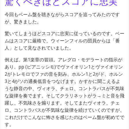
驚くべきほどスコアに忠実
今回もベーム盤を聴きながらスコアを追ってみたのです
が、驚きました。
驚いてしまうほどスコアに忠実に従っているのです。ベー
ムはスコアに厳格で、ウィーンフィルの団員からは「番
人」として見なされていました。
例えば、第1楽章の冒頭。アレグロ・モデラートの指示が
あり、pp (ピアニッシモ)でヴァイオリン1とヴァイオリン
2がトレモロでファの音を刻み、ホルン1と2がド、ホルン
3と4がソの通奏低音をつなげます。かすかに聞こえるよ
うな静音の中、ヴィオラ、チェロ、コントラバスが不気味
な旋律を奏でます。そしてクラリネットがラ→ミと音を飛
躍し、不気味さを煽ります。そしてまたヴィオラ、チェ
ロ、コントラバスが不気味な旋律を続けていくのですが、
これだけでこんなに怖さを感じたのはベーム盤が初めてで
す。