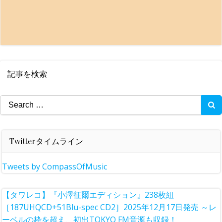
記事を検索
Search
for:
Twitterタイムライン
Tweets by CompassOfMusic
【タワレコ】『小澤征爾エディション』238枚組
［187UHQCD+51Blu-spec CD2］2025年12月17日発売 ～レ
ーベルの枠を超え、初出TOKYO FM音源も収録！