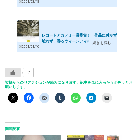
2021/03/18
レコードアカデミー賞受賞！ 作品に付かず
離れず、香るウィーンフィルの響き ブ...
続きを読む
2021/01/10
+2
皆様からのリアクションが励みになります。記事を気に入ったらポチッとお
願いします。
関連記事