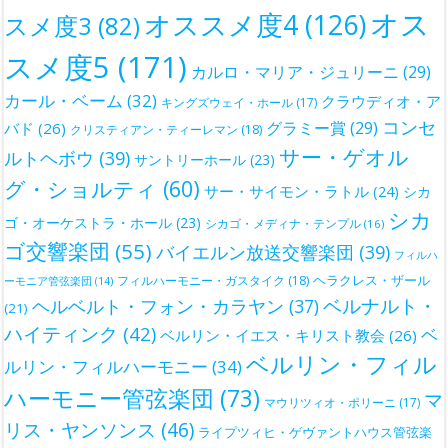
オス
オススメ度4
(126)
スメ度3
(82)
スメ度5
(171)
カルロ・マリア・ジュリーニ
(29)
カール・ベーム
(32)
クラウディオ・ア
キングズウェイ・ホール
(17)
コンセ
グラミー賞
(29)
バド
(26)
クリスティアン・ティーレマン
(18)
サー・ゲオル
ルトヘボウ
(39)
サントリーホール
(23)
グ・ショルティ
(60)
サー・サイモン・ラトル
(24)
シカ
シカ
ゴ・オーケストラ・ホール
(23)
シカゴ・メディナ・テンプル
(16)
ゴ交響楽団
(55)
バイエルン放送交響楽団
(39)
フィルハ
ヘラクレス・ザール
フィルハーモニー・ガスタイク
(18)
ーモニア管弦楽団
(14)
ベルナルト・
ヘルベルト・フォン・カラヤン
(37)
(21)
ハイティンク
(42)
ベ
ベルリン・イエス・キリスト教会
(26)
ベルリン・フィル
ルリン・フィルハーモニー
(34)
ハーモニー管弦楽団
(73)
マ
マウリツィオ・ポリーニ
(17)
リス・ヤンソンス
(46)
ライプツィヒ・ゲヴァントハウス管弦楽