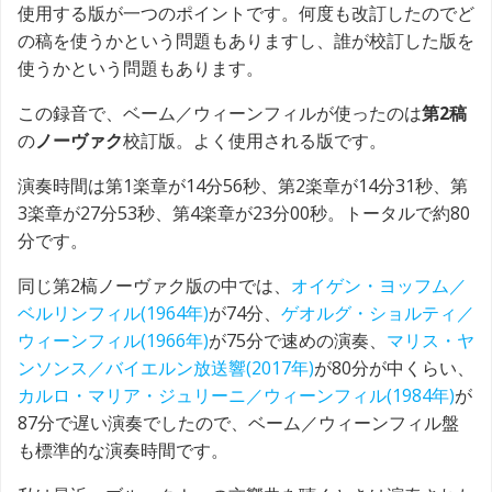
使用する版が一つのポイントです。何度も改訂したのでど
の稿を使うかという問題もありますし、誰が校訂した版を
使うかという問題もあります。
この録音で、ベーム／ウィーンフィルが使ったのは
第2稿
の
ノーヴァク
校訂版。よく使用される版です。
演奏時間は第1楽章が14分56秒、第2楽章が14分31秒、第
3楽章が27分53秒、第4楽章が23分00秒。トータルで約80
分です。
同じ第2槁ノーヴァク版の中では、
オイゲン・ヨッフム／
ベルリンフィル(1964年)
が74分、
ゲオルグ・ショルティ／
ウィーンフィル(1966年)
が75分で速めの演奏、
マリス・ヤ
ンソンス／バイエルン放送響(2017年)
が80分が中くらい、
カルロ・マリア・ジュリーニ／ウィーンフィル(1984年)
が
87分で遅い演奏でしたので、ベーム／ウィーンフィル盤
も標準的な演奏時間です。