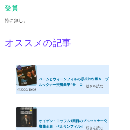
受賞
特に無し。
オススメの記事
ベームとウィーンフィルの理想的な響き ブ
ルックナー交響曲第4番「ロマンティック...
続きを読む
2020/10/05
オイゲン・ヨッフム1回目のブルックナー交
響曲全集 ベルリンフィル＆バイエルン放...
続きを読む