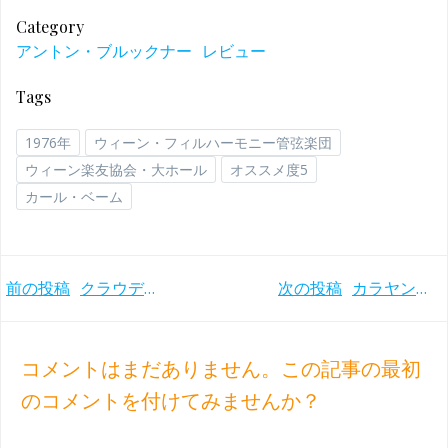
Category
アントン・ブルックナー
レビュー
Tags
1976年
ウィーン・フィルハーモニー管弦楽団
ウィーン楽友協会・大ホール
オススメ度5
カール・ベーム
Post
Post
前の投稿
クラウディオ・アバドの初シューマン交響曲録音！ モーツァルト管との第2番(2012年)
次の投稿
カラヤンこだわりのハース版による最晩年の名演！ ウィーンフィルとの豊穣な響き ブルックナー交響曲第8番(1988年)
navigation
navigation
コメントはまだありません。この記事の最初
のコメントを付けてみませんか？