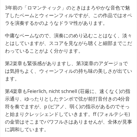
3年前の「ロマンティック」のときはまろやかな音色で魅
了したベームとウィーンフィルですが、この作品ではオペ
ラを演奏するかのようなドラマ性があります。
中庸なベームなので、演奏にのめり込むことはなく、淡々
とはしていますが、スコアを見ながら聴くと細部までこだ
わっていることがよく分かります。
第2楽章も緊張感がありますし、第3楽章のアダージョで
は気持ちよく、ウィーンフィルの持ち味の美しさが出てい
ます。
第4楽章もFeierlich, nicht schnell (荘厳に、速くなく)の指
示通り、ゆったりとしたテンポで弦が前打音付きの4分音
符を奏でますが、p (ピアノ、弱く)の指示があるのでそっ
と始まりクレッシェンドしていきます。ff (フォルテシモ)
の金管はそこまでパワフルさはありませんが、全体が見事
に調和しています。