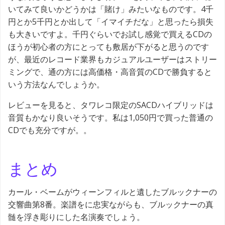
いてみて良いかどうかは「賭け」みたいなものです。4千
円とか5千円とか出して「イマイチだな」と思ったら損失
も大きいですよ。千円ぐらいでお試し感覚で買えるCDの
ほうが初心者の方にとっても敷居が下がると思うのです
が、最近のレコード業界もカジュアルユーザーはストリー
ミングで、通の方には高価格・高音質のCDで勝負すると
いう方法なんでしょうか。
レビューを見ると、タワレコ限定のSACDハイブリッドは
音質もかなり良いそうです。私は1,050円で買った普通の
CDでも充分ですが。。
まとめ
カール・ベームがウィーンフィルと遺したブルックナーの
交響曲第8番。楽譜をに忠実ながらも、ブルックナーの真
髄を浮き彫りにした名演奏でしょう。