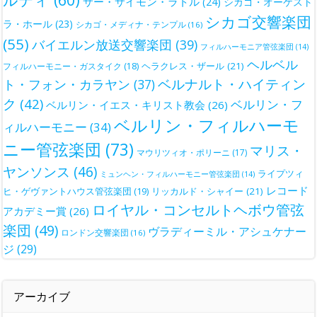
サー・サイモン・ラトル
(24)
シカゴ・オーケスト
シカゴ交響楽団
ラ・ホール
(23)
シカゴ・メディナ・テンプル
(16)
(55)
バイエルン放送交響楽団
(39)
フィルハーモニア管弦楽団
(14)
ヘルベル
ヘラクレス・ザール
(21)
フィルハーモニー・ガスタイク
(18)
ベルナルト・ハイティン
ト・フォン・カラヤン
(37)
ク
(42)
ベルリン・フ
ベルリン・イエス・キリスト教会
(26)
ベルリン・フィルハーモ
ィルハーモニー
(34)
ニー管弦楽団
(73)
マリス・
マウリツィオ・ポリーニ
(17)
ヤンソンス
(46)
ライプツィ
ミュンヘン・フィルハーモニー管弦楽団
(14)
レコード
ヒ・ゲヴァントハウス管弦楽団
(19)
リッカルド・シャイー
(21)
ロイヤル・コンセルトヘボウ管弦
アカデミー賞
(26)
楽団
(49)
ヴラディーミル・アシュケナー
ロンドン交響楽団
(16)
ジ
(29)
アーカイブ