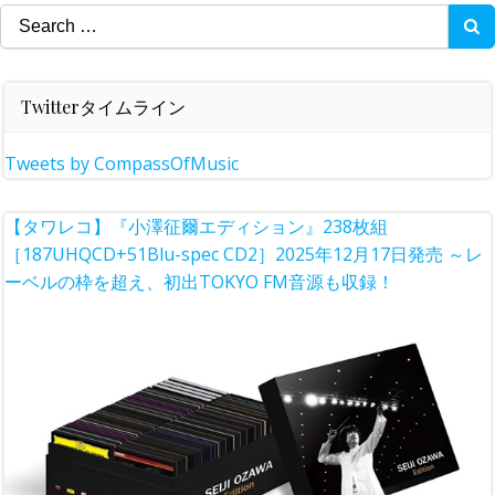
Search
for:
Twitterタイムライン
Tweets by CompassOfMusic
【タワレコ】『小澤征爾エディション』238枚組
［187UHQCD+51Blu-spec CD2］2025年12月17日発売 ～レ
ーベルの枠を超え、初出TOKYO FM音源も収録！