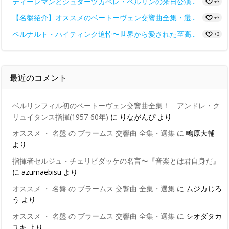
ティーレマンとシュターツカペレ・ベルリンの来日公演...
+3
【名盤紹介】オススメのベートーヴェン交響曲全集・選...
+3
ベルナルト・ハイティンク追悼〜世界から愛された至高...
+3
最近のコメント
ベルリンフィル初のベートーヴェン交響曲全集！ アンドレ・ク
リュイタンス指揮(1957-60年)
に
りながんぴ
より
オススメ ・ 名盤 の ブラームス 交響曲 全集・選集
に
鴫原大輔
より
指揮者セルジュ・チェリビダッケの名言〜『音楽とは君自身だ』
に
azumaebisu
より
オススメ ・ 名盤 の ブラームス 交響曲 全集・選集
に
ムジカじろ
う
より
オススメ ・ 名盤 の ブラームス 交響曲 全集・選集
に
シオダタカ
ユキ
より