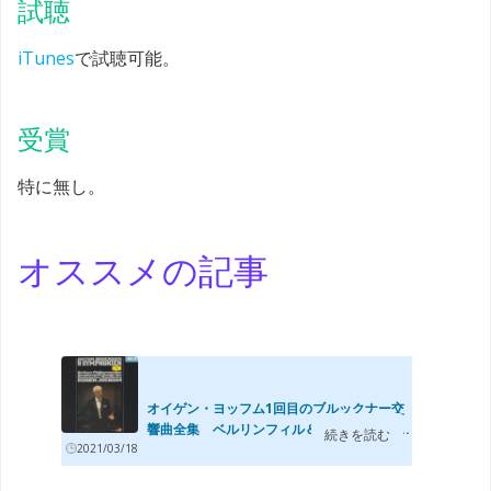
試聴
iTunes
で試聴可能。
受賞
特に無し。
オススメの記事
オイゲン・ヨッフム1回目のブルックナー交
響曲全集 ベルリンフィル＆バイエルン放...
続きを読む
2021/03/18