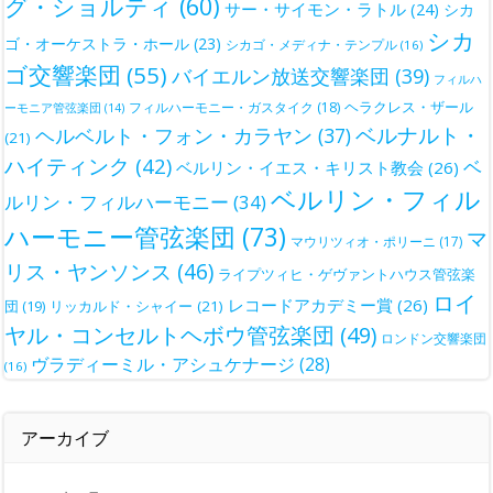
グ・ショルティ
(60)
サー・サイモン・ラトル
(24)
シカ
シカ
ゴ・オーケストラ・ホール
(23)
シカゴ・メディナ・テンプル
(16)
ゴ交響楽団
(55)
バイエルン放送交響楽団
(39)
フィルハ
ヘラクレス・ザール
フィルハーモニー・ガスタイク
(18)
ーモニア管弦楽団
(14)
ベルナルト・
ヘルベルト・フォン・カラヤン
(37)
(21)
ハイティンク
(42)
ベ
ベルリン・イエス・キリスト教会
(26)
ベルリン・フィル
ルリン・フィルハーモニー
(34)
ハーモニー管弦楽団
(73)
マ
マウリツィオ・ポリーニ
(17)
リス・ヤンソンス
(46)
ライプツィヒ・ゲヴァントハウス管弦楽
ロイ
レコードアカデミー賞
(26)
団
(19)
リッカルド・シャイー
(21)
ヤル・コンセルトヘボウ管弦楽団
(49)
ロンドン交響楽団
ヴラディーミル・アシュケナージ
(28)
(16)
アーカイブ