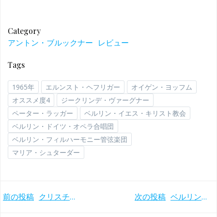
Category
アントン・ブルックナー
レビュー
Tags
1965年
エルンスト・ヘフリガー
オイゲン・ヨッフム
オススメ度4
ジークリンデ・ヴァーグナー
ペーター・ラッガー
ベルリン・イエス・キリスト教会
ベルリン・ドイツ・オペラ合唱団
ベルリン・フィルハーモニー管弦楽団
マリア・シュターダー
Post
Post
前の投稿
クリスチャン・ツィメルマンの来日ツアー2021！12月4日のピアノ・リサイタル＠所沢ミューズに行ってきました
次の投稿
ベルリン芸術週間で話題となったアバド／ベルリンフィルのマーラー交響曲第9番(1999年)
navigation
navigation