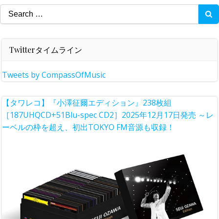
Search
for:
Twitterタイムライン
Tweets by CompassOfMusic
【タワレコ】『小澤征爾エディション』238枚組
［187UHQCD+51Blu-spec CD2］2025年12月17日発売 ～レ
ーベルの枠を超え、初出TOKYO FM音源も収録！