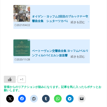
オイゲン・ヨッフム2回目のブルックナー交
響曲全集 シュターツカペレ・ドレスデン...
続きを読む
2021/04/22
ベートーヴェン交響曲全集 ヨッフム/ベルリ
ンフィル/バイエルン放送響(1952−61年)
続きを読む
2020/11/28
+1
皆様からのリアクションが励みになります。記事を気に入ったらポチッとお
願いします。