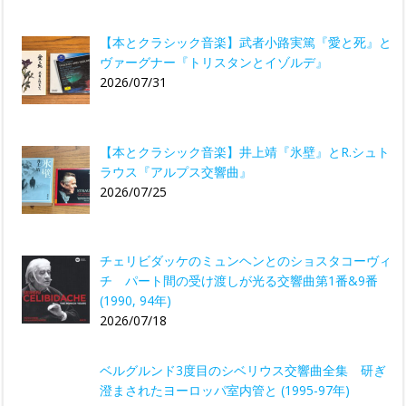
【本とクラシック音楽】武者小路実篤『愛と死』と
ヴァーグナー『トリスタンとイゾルデ』
2026/07/31
【本とクラシック音楽】井上靖『氷壁』とR.シュト
ラウス『アルプス交響曲』
2026/07/25
チェリビダッケのミュンヘンとのショスタコーヴィ
チ パート間の受け渡しが光る交響曲第1番&9番
(1990, 94年)
2026/07/18
ベルグルンド3度目のシベリウス交響曲全集 研ぎ
澄まされたヨーロッパ室内管と (1995-97年)