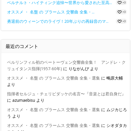
ベルナルト・ハイティンク追悼〜世界から愛された至高...
+3
オススメ ・ 名盤 の ブラームス 交響曲 全集・...
+3
勇退前のウィーンでのライヴ！20年ぶりの再録音のマ...
+3
最近のコメント
ベルリンフィル初のベートーヴェン交響曲全集！ アンドレ・ク
リュイタンス指揮(1957-60年)
に
りながんぴ
より
オススメ ・ 名盤 の ブラームス 交響曲 全集・選集
に
鴫原大輔
より
指揮者セルジュ・チェリビダッケの名言〜『音楽とは君自身だ』
に
azumaebisu
より
オススメ ・ 名盤 の ブラームス 交響曲 全集・選集
に
ムジカじろ
う
より
オススメ ・ 名盤 の ブラームス 交響曲 全集・選集
に
シオダタカ