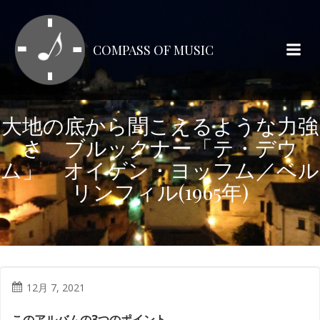
コ
ン
テ
COMPASS OF MUSIC
ン
ツ
へ
ス
大地の底から聞こえるような力強
キ
さ ブルックナー「テ・デウ
ッ
プ
ム」 オイゲン・ヨッフム／ベル
リンフィル(1965年)
12月 7, 2021
このアルバムの3つのポイント