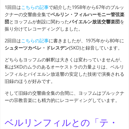
1回目は
こちらの記事
で紹介した1958年から67年のブルッ
クナーの交響曲全集で
ベルリン・フィルハーモニー管弦楽
団
とヨッフムが創設に関わった
バイエルン放送交響楽団
を
振り分けてレコーディングしました。
2回目は
こちらの記事
に書きましたが、1975年から80年に
シュターツカペレ・ドレスデン
(SKD)と録音しています。
どちらもヨッフムの解釈は大きくは変わっていませんが、
私はSKDのムラのあるオーケストラの力量よりは、ベルリ
ンフィルとバイエルン放送響の安定した技術で演奏される
旧録のほうが好みです。
そして旧録の交響曲全集の合間に、ヨッフムはブルックナ
ーの宗教音楽にも精力的にレコーディングしています。
ベルリンフィルとの「テ・