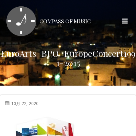
コ
ン
テ
COMPASS OF MUSIC
ン
ツ
へ
ス
EuroArts_BPO_EuropeConcert199
キ
1-2015
ッ
プ
10月 22, 2020