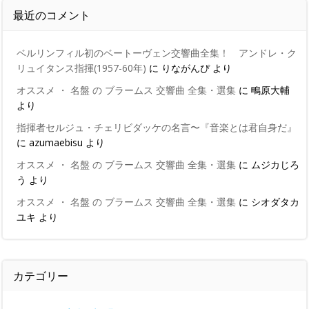
最近のコメント
ベルリンフィル初のベートーヴェン交響曲全集！ アンドレ・ク
リュイタンス指揮(1957-60年)
に
りながんぴ
より
オススメ ・ 名盤 の ブラームス 交響曲 全集・選集
に
鴫原大輔
より
指揮者セルジュ・チェリビダッケの名言〜『音楽とは君自身だ』
に
azumaebisu
より
オススメ ・ 名盤 の ブラームス 交響曲 全集・選集
に
ムジカじろ
う
より
オススメ ・ 名盤 の ブラームス 交響曲 全集・選集
に
シオダタカ
ユキ
より
カテゴリー