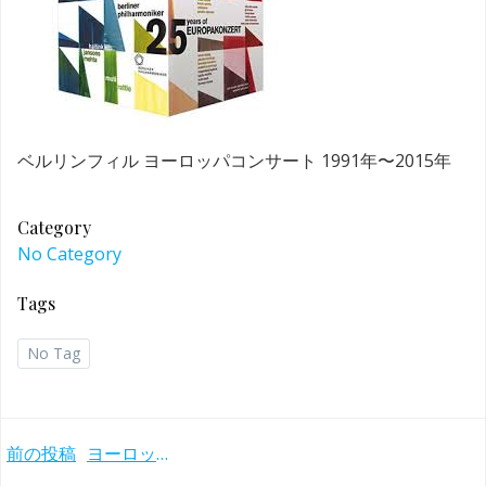
ベルリンフィル ヨーロッパコンサート 1991年〜2015年
Category
No Category
Tags
No Tag
Post
前の投稿
ヨーロッパコンサート2004 in アテネ 〜バレンボイム／ラトル／BPO〜