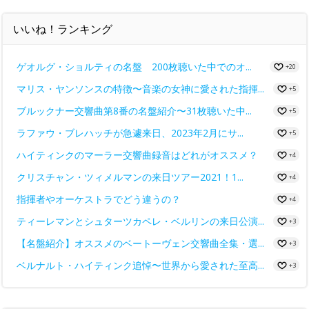
いいね！ランキング
ゲオルグ・ショルティの名盤 200枚聴いた中でのオ...
+20
マリス・ヤンソンスの特徴〜音楽の女神に愛された指揮...
+5
ブルックナー交響曲第8番の名盤紹介〜31枚聴いた中...
+5
ラファウ・ブレハッチが急遽来日、2023年2月にサ...
+5
ハイティンクのマーラー交響曲録音はどれがオススメ？
+4
クリスチャン・ツィメルマンの来日ツアー2021！1...
+4
指揮者やオーケストラでどう違うの？
+4
ティーレマンとシュターツカペレ・ベルリンの来日公演...
+3
【名盤紹介】オススメのベートーヴェン交響曲全集・選...
+3
ベルナルト・ハイティンク追悼〜世界から愛された至高...
+3