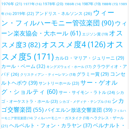
1976年
(21)
1978年
(20)
1987年
(19)
1977年
(16)
1988年
(15)
1989
1986年
(14)
ウィー
アンドリス・ネルソンス
(26)
2019年
(22)
年
(16)
ン・フィルハーモニー管弦楽団
(90)
ウィ
オス
ーン楽友協会・大ホール
(61)
エジソン賞
(19)
オス
オススメ度4
(126)
スメ度3
(82)
スメ度5
(171)
カルロ・マリア・ジュリーニ
(29)
カール・ベーム
(32)
クラウディオ・ア
キングズウェイ・ホール
(17)
コンセ
グラミー賞
(29)
バド
(26)
クリスティアン・ティーレマン
(18)
サー・ゲオル
ルトヘボウ
(39)
サントリーホール
(23)
グ・ショルティ
(60)
サー・サイモン・ラトル
(24)
シカ
シカ
ゴ・オーケストラ・ホール
(23)
シカゴ・メディナ・テンプル
(16)
ゴ交響楽団
(55)
バイエルン放送交響楽団
(39)
フィルハ
ヘラクレス・ザール
フィルハーモニー・ガスタイク
(18)
ーモニア管弦楽団
(14)
ベルナルト・
ヘルベルト・フォン・カラヤン
(37)
(21)