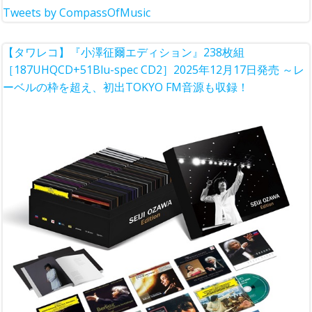
Tweets by CompassOfMusic
【タワレコ】『小澤征爾エディション』238枚組
［187UHQCD+51Blu-spec CD2］2025年12月17日発売 ～レ
ーベルの枠を超え、初出TOKYO FM音源も収録！