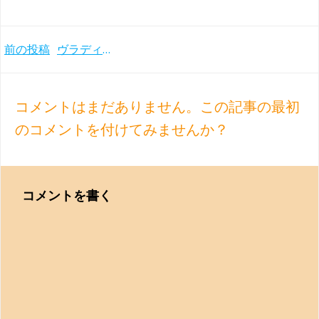
Post
前の投稿
ヴラディーミル・ホロヴィッツ 半世紀ぶりのベルリン・コンサート！スカルラッティ、シューマン他(1986年)
navigation
コメントはまだありません。この記事の最初
のコメントを付けてみませんか？
コメントを書く