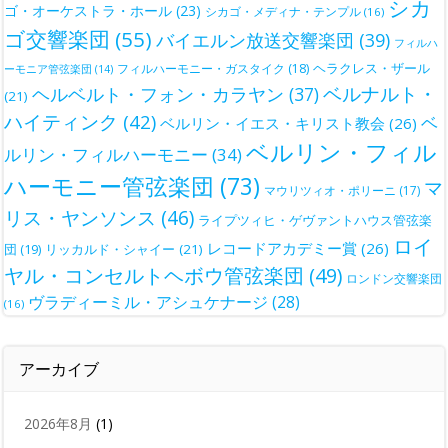
シカ
ゴ・オーケストラ・ホール
(23)
シカゴ・メディナ・テンプル
(16)
ゴ交響楽団
(55)
バイエルン放送交響楽団
(39)
フィルハ
ヘラクレス・ザール
フィルハーモニー・ガスタイク
(18)
ーモニア管弦楽団
(14)
ベルナルト・
ヘルベルト・フォン・カラヤン
(37)
(21)
ハイティンク
(42)
ベ
ベルリン・イエス・キリスト教会
(26)
ベルリン・フィル
ルリン・フィルハーモニー
(34)
ハーモニー管弦楽団
(73)
マ
マウリツィオ・ポリーニ
(17)
リス・ヤンソンス
(46)
ライプツィヒ・ゲヴァントハウス管弦楽
ロイ
レコードアカデミー賞
(26)
団
(19)
リッカルド・シャイー
(21)
ヤル・コンセルトヘボウ管弦楽団
(49)
ロンドン交響楽団
ヴラディーミル・アシュケナージ
(28)
(16)
アーカイブ
2026年8月
(1)