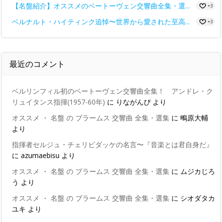
【名盤紹介】オススメのベートーヴェン交響曲全集・選...
+3
ベルナルト・ハイティンク追悼〜世界から愛された至高...
+3
最近のコメント
ベルリンフィル初のベートーヴェン交響曲全集！ アンドレ・ク
リュイタンス指揮(1957-60年)
に
りながんぴ
より
オススメ ・ 名盤 の ブラームス 交響曲 全集・選集
に
鴫原大輔
より
指揮者セルジュ・チェリビダッケの名言〜『音楽とは君自身だ』
に
azumaebisu
より
オススメ ・ 名盤 の ブラームス 交響曲 全集・選集
に
ムジカじろ
う
より
オススメ ・ 名盤 の ブラームス 交響曲 全集・選集
に
シオダタカ
ユキ
より