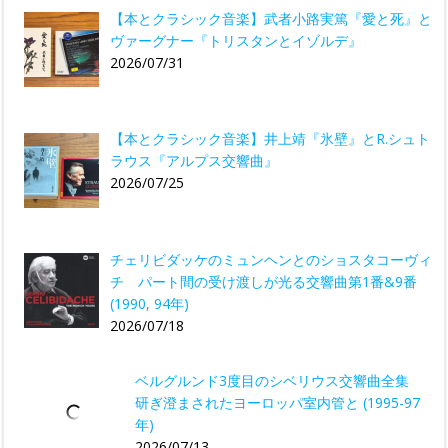
【本とクラシック音楽】武者小路実篤『愛と死』と
ヴァーグナー『トリスタンとイゾルデ』
2026/07/31
【本とクラシック音楽】井上靖『氷壁』とR.シュト
ラウス『アルプス交響曲』
2026/07/25
チェリビダッケのミュンヘンとのショスタコーヴィ
チ パート間の受け渡しが光る交響曲第1番&9番
(1990, 94年)
2026/07/18
ベルグルンド3度目のシベリウス交響曲全集
研ぎ澄まされたヨーロッパ室内管と (1995-97
年)
2026/07/13