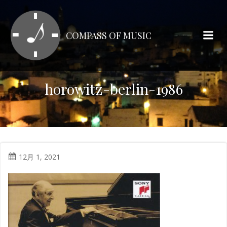
コ
ン
テ
COMPASS OF MUSIC
ン
ツ
へ
ス
horowitz-berlin-1986
キ
ッ
プ
12月 1, 2021