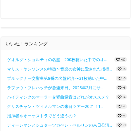
いいね！ランキング
ゲオルグ・ショルティの名盤 200枚聴いた中でのオ...
+20
マリス・ヤンソンスの特徴〜音楽の女神に愛された指揮...
+5
ブルックナー交響曲第8番の名盤紹介〜31枚聴いた中...
+5
ラファウ・ブレハッチが急遽来日、2023年2月にサ...
+5
ハイティンクのマーラー交響曲録音はどれがオススメ？
+4
クリスチャン・ツィメルマンの来日ツアー2021！1...
+4
指揮者やオーケストラでどう違うの？
+4
ティーレマンとシュターツカペレ・ベルリンの来日公演...
+3