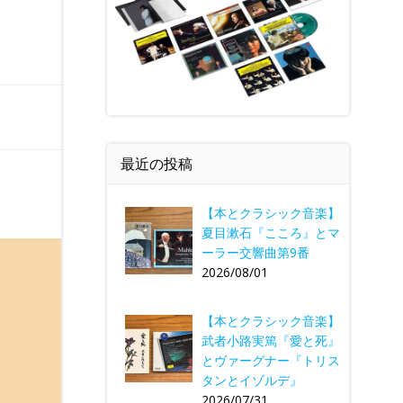
最近の投稿
【本とクラシック音楽】
夏目漱石『こころ』とマ
ーラー交響曲第9番
2026/08/01
【本とクラシック音楽】
武者小路実篤『愛と死』
とヴァーグナー『トリス
タンとイゾルデ』
2026/07/31