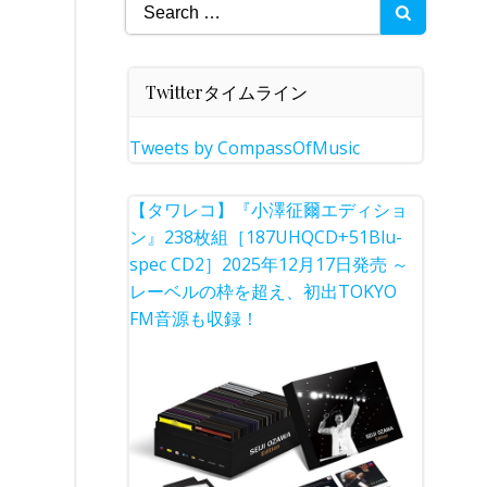
Search
for:
Twitterタイムライン
Tweets by CompassOfMusic
【タワレコ】『小澤征爾エディショ
ン』238枚組［187UHQCD+51Blu-
spec CD2］2025年12月17日発売 ～
レーベルの枠を超え、初出TOKYO
FM音源も収録！