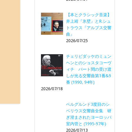
【本とクラシック音楽】
井上靖『氷壁』とR.シュ
トラウス『アルプス交響
曲』
2026/07/25
チェリビダッケのミュン
ヘンとのショスタコーヴ
ィチ パート間の受け渡
しが光る交響曲第1番&9
番 (1990, 94年)
2026/07/18
ベルグルンド3度目のシ
ベリウス交響曲全集 研
ぎ澄まされたヨーロッパ
室内管と (1995-97年)
2026/07/13