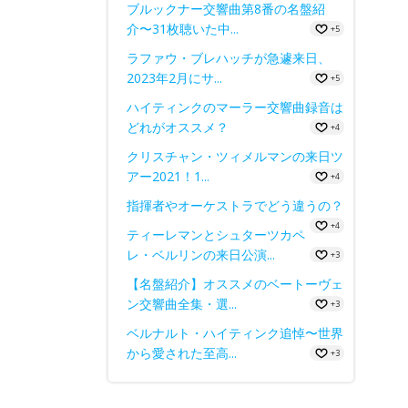
ブルックナー交響曲第8番の名盤紹
介〜31枚聴いた中...
+5
ラファウ・ブレハッチが急遽来日、
2023年2月にサ...
+5
ハイティンクのマーラー交響曲録音は
どれがオススメ？
+4
クリスチャン・ツィメルマンの来日ツ
アー2021！1...
+4
指揮者やオーケストラでどう違うの？
+4
ティーレマンとシュターツカペ
レ・ベルリンの来日公演...
+3
【名盤紹介】オススメのベートーヴェ
ン交響曲全集・選...
+3
ベルナルト・ハイティンク追悼〜世界
から愛された至高...
+3