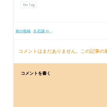
No Tag
Post
前の投稿
久石譲 in ウィーン ムジークフェラインザールでの自作の交響曲第2番他 ウィーン響 (2023年)
navigation
コメントはまだありません。この記事の
コメントを書く