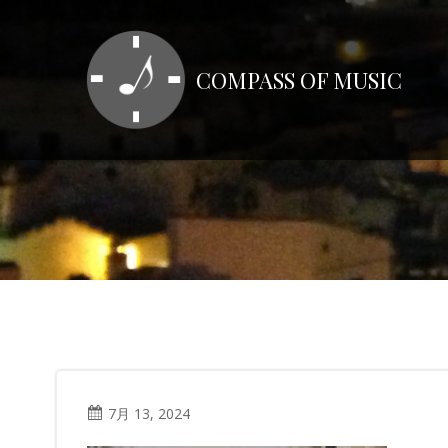
コ
ン
テ
COMPASS OF MUSIC
ン
ツ
へ
ス
キ
ッ
プ
7月 13, 2024