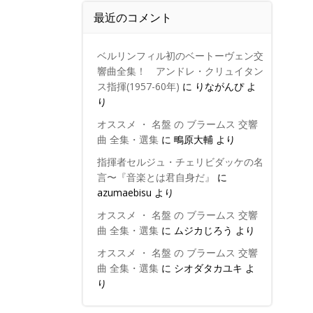
最近のコメント
ベルリンフィル初のベートーヴェン交
響曲全集！ アンドレ・クリュイタン
ス指揮(1957-60年)
に
りながんぴ
よ
り
オススメ ・ 名盤 の ブラームス 交響
曲 全集・選集
に
鴫原大輔
より
指揮者セルジュ・チェリビダッケの名
言〜『音楽とは君自身だ』
に
azumaebisu
より
オススメ ・ 名盤 の ブラームス 交響
曲 全集・選集
に
ムジカじろう
より
オススメ ・ 名盤 の ブラームス 交響
曲 全集・選集
に
シオダタカユキ
よ
り