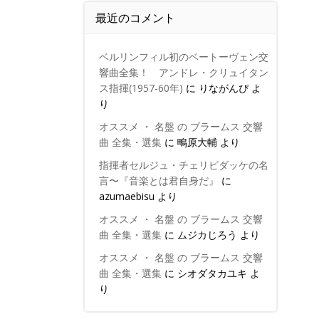
最近のコメント
ベルリンフィル初のベートーヴェン交
響曲全集！ アンドレ・クリュイタン
ス指揮(1957-60年)
に
りながんぴ
よ
り
オススメ ・ 名盤 の ブラームス 交響
曲 全集・選集
に
鴫原大輔
より
指揮者セルジュ・チェリビダッケの名
言〜『音楽とは君自身だ』
に
azumaebisu
より
オススメ ・ 名盤 の ブラームス 交響
曲 全集・選集
に
ムジカじろう
より
オススメ ・ 名盤 の ブラームス 交響
曲 全集・選集
に
シオダタカユキ
よ
り