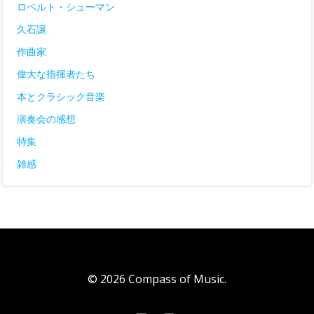
ロベルト・シューマン
久石譲
作曲家
偉大な指揮者たち
本とクラシック音楽
演奏会の感想
特集
雑感
© 2026 Compass of Music.