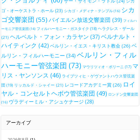
サー・サイモン・ラトル
(24)
シカ
シカ
ゴ・オーケストラ・ホール
(23)
シカゴ・メディナ・テンプル
(16)
ゴ交響楽団
(55)
バイエルン放送交響楽団
(39)
フィルハ
ヘラクレス・ザール
フィルハーモニー・ガスタイク
(18)
ーモニア管弦楽団
(14)
ベルナルト・
ヘルベルト・フォン・カラヤン
(37)
(21)
ハイティンク
(42)
ベ
ベルリン・イエス・キリスト教会
(26)
ベルリン・フィル
ルリン・フィルハーモニー
(34)
ハーモニー管弦楽団
(73)
マ
マウリツィオ・ポリーニ
(17)
リス・ヤンソンス
(46)
ライプツィヒ・ゲヴァントハウス管弦楽
ロイ
レコードアカデミー賞
(26)
団
(19)
リッカルド・シャイー
(21)
ヤル・コンセルトヘボウ管弦楽団
(49)
ロンドン交響楽団
ヴラディーミル・アシュケナージ
(28)
(16)
アーカイブ
2026年8月
(1)