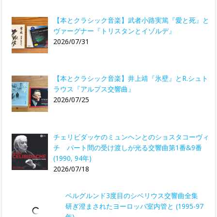
【本とクラシック音楽】武者小路実篤『愛と死』と
ヴァーグナー『トリスタンとイゾルデ』
2026/07/31
【本とクラシック音楽】井上靖『氷壁』とR.シュト
ラウス『アルプス交響曲』
2026/07/25
チェリビダッケのミュンヘンとのショスタコーヴィ
チ パート間の受け渡しが光る交響曲第1番&9番
(1990, 94年)
2026/07/18
ベルグルンド3度目のシベリウス交響曲全集
研ぎ澄まされたヨーロッパ室内管と (1995-97
年)