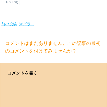
No Tag
Post
前の投稿
米グラミー賞受賞。無視され続けたリストの傑作「ファウスト交響曲」ショルティ／シカゴ響(1986年)
navigation
コメントはまだありません。この記事の最初
のコメントを付けてみませんか？
コメントを書く