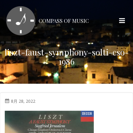
コ
ン
テ
COMPASS OF MUSIC
ン
ツ
へ
ス
liszt-faust-symphony-solti-cso-
キ
1986
ッ
プ
8月 28, 2022