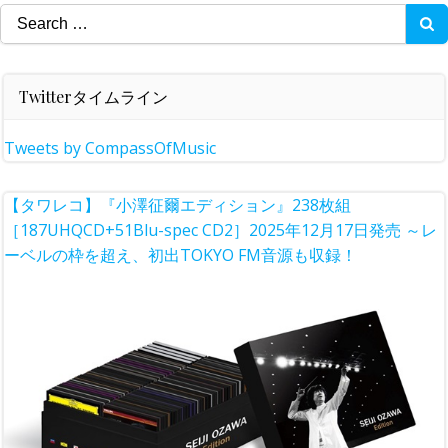
Search
for:
Twitterタイムライン
Tweets by CompassOfMusic
【タワレコ】『小澤征爾エディション』238枚組
［187UHQCD+51Blu-spec CD2］2025年12月17日発売 ～レ
ーベルの枠を超え、初出TOKYO FM音源も収録！