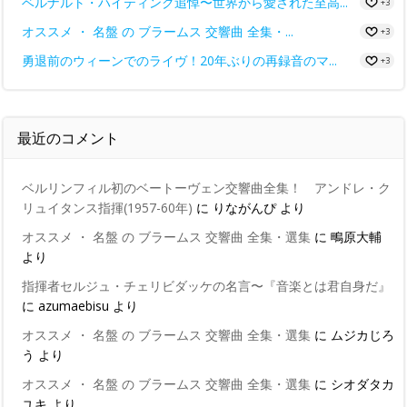
ベルナルト・ハイティンク追悼〜世界から愛された至高...
+3
オススメ ・ 名盤 の ブラームス 交響曲 全集・...
+3
勇退前のウィーンでのライヴ！20年ぶりの再録音のマ...
+3
最近のコメント
ベルリンフィル初のベートーヴェン交響曲全集！ アンドレ・ク
リュイタンス指揮(1957-60年)
に
りながんぴ
より
オススメ ・ 名盤 の ブラームス 交響曲 全集・選集
に
鴫原大輔
より
指揮者セルジュ・チェリビダッケの名言〜『音楽とは君自身だ』
に
azumaebisu
より
オススメ ・ 名盤 の ブラームス 交響曲 全集・選集
に
ムジカじろ
う
より
オススメ ・ 名盤 の ブラームス 交響曲 全集・選集
に
シオダタカ
ユキ
より